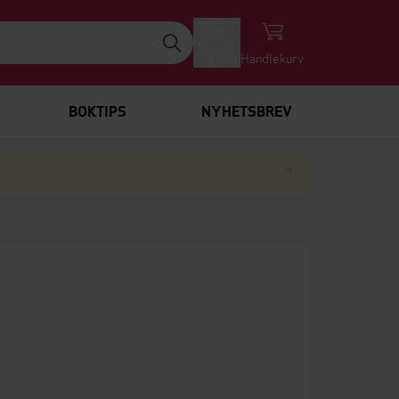
Logg inn
Handlekurv
BOKTIPS
NYHETSBREV
Lukk
×