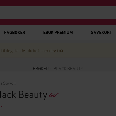
FAGBØKER
EBOK PREMIUM
GAVEKORT
 til deg i landet du befinner deg i nå.
EBØKER
BLACK BEAUTY
a Sewell
lack Beauty
,-