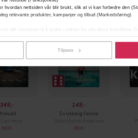
r hvordan nettsiden vår blir brukt, slik at vi kan forbedre den (St
mium
Premium
 deg relevante produkter, kampanjer og tilbud (Markedsføring)
g på tilbud
 oss ditt samtykke til å bruke cookies for alle disse formålene. D
l ved å klikke på «Tilpass». Du kan når som helst trekke tilbake
Tilpass
349,-
149,-
Utskudd
En lykkelig familie
 Lier Horst
Stian Hjelvin Andersen
P
EBOK
EBOK