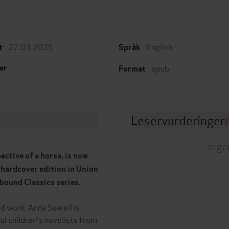
22.03.2025
English
t
Språk
epub
er
Format
Leservurderinger
(
Inge
ective of a horse, is now
h hardcover edition in Union
bound Classics series.
ed work, Anna Sewell is
l children's novelists from