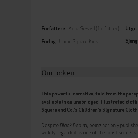
Anna Sewell
(forfatter)
Forfattere
Utgit
Union Square Kids
Sjang
Forlag
Om boken
This powerful narrative, told from the persp
available in an unabridged, illustrated clot
Square and Co.’s Children's Signature Cloth
Despite
Black Beauty
being her only publish
widely regarded as one of the most successfu