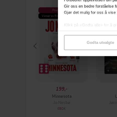
Gir oss en bedre forståelse fo
Premium
Pre
Gjør det mulig for oss å vise
Vinner av Rivertonprisen
Første gan
Klikk på «Godta alle» for å gi
samtykke til spesifikke formå
Godta utvalgte
199,-
Minnesota
Jo Nesbø
Jørn
EBOK