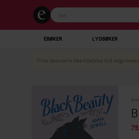
EBØKER
LYDBØKER
Vi har dessverre ikke tillatelse til å selge boken
Ann
B
75