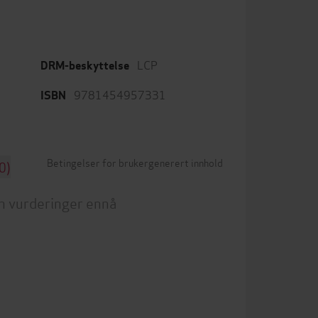
LCP
DRM-beskyttelse
9781454957331
ISBN
Betingelser for brukergenerert innhold
0)
n vurderinger ennå