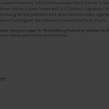
s powerful narrative, told from the perspective of a horse, is now 
dcover edition in Union Square and Co.’s Children's Signature Cl
uty being her only published work, Anna Sewell is widely regarde
elists from England. Black Beauty chronicles the life of a horse
leses i våre gratis apper for iPhone/iPad og Android og i webleser for
leses i iBooks, på PC, Kindle og PocketBook
ter