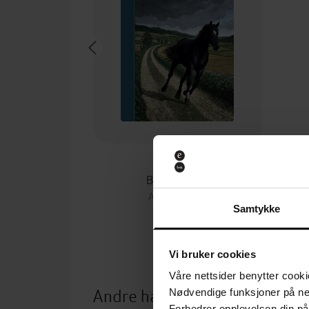
55,-
Black Beauty
Anna Sewell
Samtykke
EBOK
Vi bruker cookies
Våre nettsider benytter cooki
Andre har også kjøpt
Nødvendige funksjoner på ne
Forbedrer opplevelsen din på