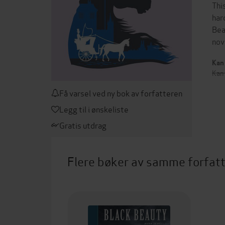
Thi
har
Bea
nov
Kan 
Kan 
Få varsel ved ny bok av forfatteren
Legg til i ønskeliste
Gratis utdrag
Flere bøker av samme forfat