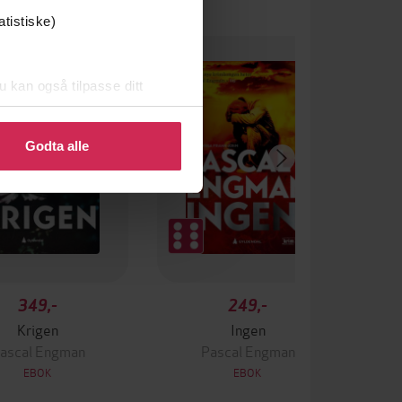
atistiske)
u kan også tilpasse ditt
 eller endre ditt samtykke.
Godta alle
349,-
249,-
Krigen
Ingen
ascal Engman
Pascal Engman
EBOK
EBOK