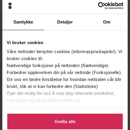
Samtykke
Detaljer
Om
199,-
349,-
Vi bruker cookies
Minnesota
Utskudd
Våre nettsider benytter cookies (informasjonskapsler). Vi
Jo Nesbø
Jørn Lier Horst
bruker cookies til:
EBOK
EBOK
Nødvendige funksjoner på nettsiden (Nødvendige)
Forbedrer opplevelsen din på vår nettside (Funksjonelle)
Gir oss en bedre forståelse for hvordan nettsiden vår blir
brukt, slik at vi kan forbedre den (Statistiske)
Mike Folland
(forfatter)
Forfattere
Gjør det mulig for oss å vise deg relevante produkter,
kampanjer og tilbud (Markedsføring)
Hodder Education
Forlag
Klikk på «Godta alle» for å gi oss ditt samtykke til å
29.02.2016
Utgitt
bruke cookies for alle disse formålene. Du kan også
Godta alle
tilpasse ditt samtykke til spesifikke formål ved å klikke
Sjanger