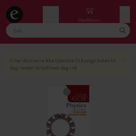
Logg inn
Handlekurv
Meny
Lu
×
Vi har dessverre ikke tillatelse til å selge boken til
deg i landet du befinner deg i nå.