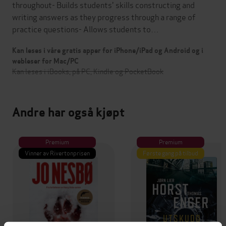
throughout- Builds students' skills constructing and
writing answers as they progress through a range of
practice questions- Allows students to…
Kan leses i våre gratis apper for iPhone/iPad og Android og i
webleser for Mac/PC
Kan leses i iBooks, på PC, Kindle og PocketBook
Andre har også kjøpt
Premium
Premium
Vinner av Rivertonprisen
Første gang på tilbud