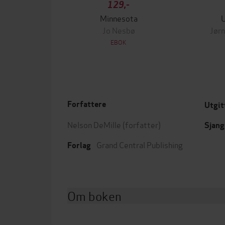
129,-
Minnesota
Jo Nesbø
Jørn
EBOK
Forfattere
Utgit
Nelson DeMille
(forfatter)
Sjang
Grand Central Publishing
Forlag
Om boken