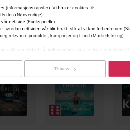
es (informasjonskapsler). Vi bruker cookies til:
ttsiden (Nødvendige)
 vår nettside (Funksjonelle)
r hvordan nettsiden vår blir brukt, slik at vi kan forbedre den (St
 deg relevante produkter, kampanjer og tilbud (Markedsføring)
mium
Premium
 oss ditt samtykke til å bruke cookies for alle disse formålene. D
g på tilbud
l ved å klikke på «Tilpass». Du kan når som helst trekke tilbake
Tilpass