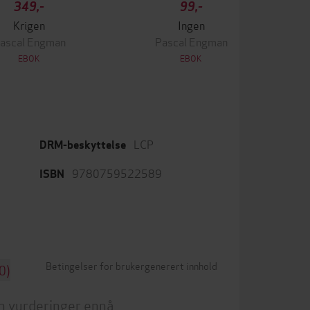
349,-
99,-
Krigen
Ingen
ascal Engman
Pascal Engman
EBOK
EBOK
LCP
DRM-beskyttelse
9780759522589
ISBN
Betingelser for brukergenerert innhold
0)
n vurderinger ennå