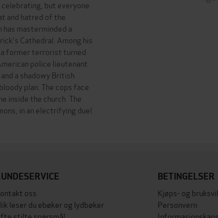
s celebrating, but everyone
eat and hatred of the
nn has masterminded a
atrick's Cathedral. Among his
a former terrorist turned
American police lieutenant
s and a shadowy British
 bloody plan. The cops face
ne inside the church. The
ons, in an electrifying duel
KUNDESERVICE
BETINGELSER
ontakt oss
Kjøps- og bruksvi
lik leser du ebøker og lydbøker
Personvern
fte stilte spørsmål
Informasjonskaps