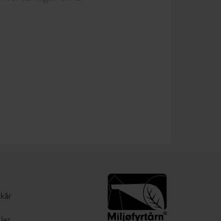
lkår
ler