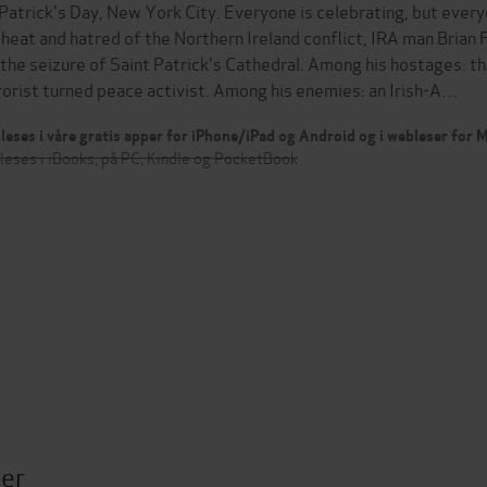
 Patrick's Day, New York City. Everyone is celebrating, but everyon
 heat and hatred of the Northern Ireland conflict, IRA man Brian 
 the seizure of Saint Patrick's Cathedral. Among his hostages: t
rorist turned peace activist. Among his enemies: an Irish-A…
leses i våre gratis apper for iPhone/iPad og Android og i webleser for
leses i iBooks, på PC, Kindle og PocketBook
ter