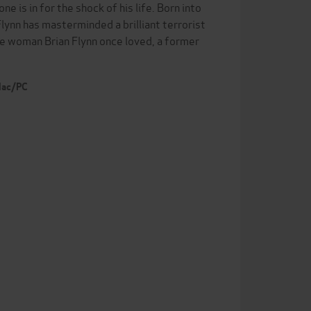
e is in for the shock of his life. Born into
Flynn has masterminded a brilliant terrorist
he woman Brian Flynn once loved, a former
 Mac/PC