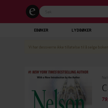
EBØKER
LYDBØKER
Vi har dessverre ikke tillatelse til å selge boken
Nel
C
79