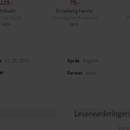
129,-
79,-
Utskudd
En lykkelig familie
 Lier Horst
Stian Hjelvin Andersen
P
EBOK
EBOK
01.06.2002
English
t
Språk
epub
er
Format
Leservurderinger
(
Inge