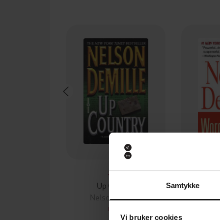
59,-
Up Country
Wor
Samtykke
Nelson DeMille
Nels
EBOK
Vi bruker cookies