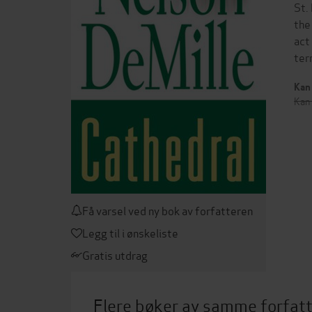
St.
the
act
ter
Kan 
Kan 
Få varsel ved ny bok av forfatteren
Legg til i ønskeliste
Gratis utdrag
Flere bøker av samme forfat