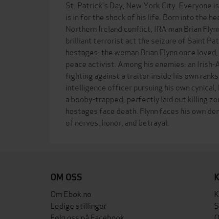
St. Patrick's Day, New York City. Everyone i
is in for the shock of his life. Born into the h
Northern Ireland conflict, IRA man Brian Fly
brilliant terrorist act the seizure of Saint P
hostages: the woman Brian Flynn once loved, 
peace activist. Among his enemies: an Irish-
fighting against a traitor inside his own rank
intelligence officer pursuing his own cynical,
a booby-trapped, perfectly laid out killing zo
hostages face death. Flynn faces his own dem
OM OSS
Om Ebok.no
K
Ledige stillinger
S
Følg oss på Facebook
O