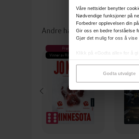
Våre nettsider benytter cooki
Nødvendige funksjoner på ne
Forbedrer opplevelsen din på
Andre har også kjøpt
Gir oss en bedre forståelse fo
Gjør det mulig for oss å vise
Premium
Pre
Klikk på «Godta alle» for å gi
Vinner av Rivertonprisen
Første gan
samtykke til spesifikke formå
Godta utvalgte