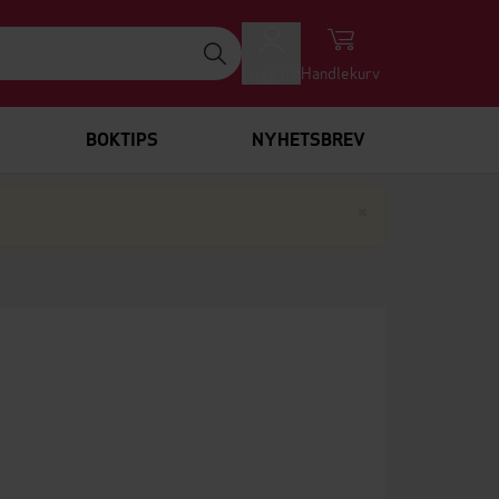
Logg inn
Handlekurv
BOKTIPS
NYHETSBREV
Lukk
×