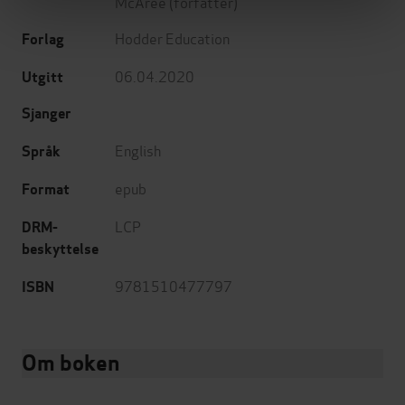
McAree
(forfatter)
Hodder Education
Forlag
06.04.2020
Utgitt
Sjanger
English
Språk
epub
Format
LCP
DRM-
beskyttelse
9781510477797
ISBN
Om boken