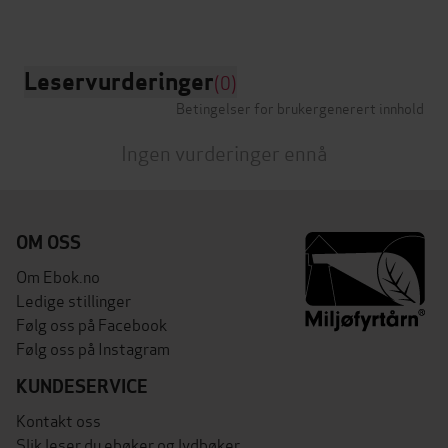
Leservurderinger
(0)
Betingelser for brukergenerert innhold
Ingen vurderinger ennå
OM OSS
Om Ebok.no
Ledige stillinger
Følg oss på Facebook
Følg oss på Instagram
KUNDESERVICE
Kontakt oss
Slik leser du ebøker og lydbøker