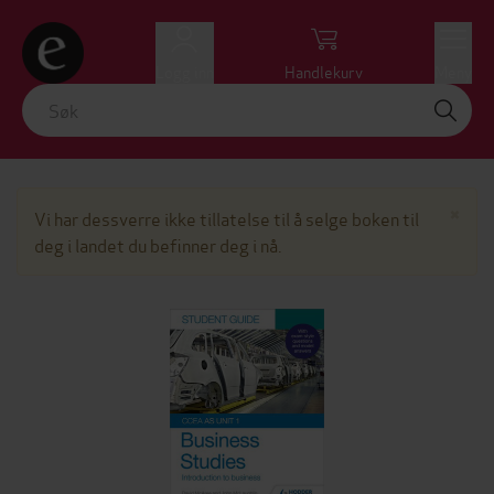
Logg inn
Handlekurv
Meny
Lu
×
Vi har dessverre ikke tillatelse til å selge boken til
deg i landet du befinner deg i nå.