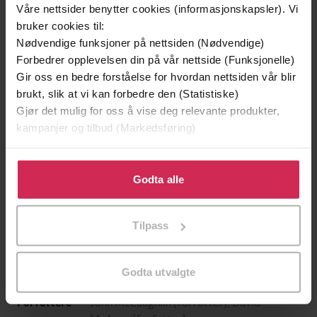
Våre nettsider benytter cookies (informasjonskapsler). Vi
bruker cookies til:
Nødvendige funksjoner på nettsiden (Nødvendige)
Forbedrer opplevelsen din på vår nettside (Funksjonelle)
Gir oss en bedre forståelse for hvordan nettsiden vår blir
brukt, slik at vi kan forbedre den (Statistiske)
Gjør det mulig for oss å vise deg relevante produkter,
kampanjer og tilbud (Markedsføring)
Klikk på «Godta alle» for å gi oss ditt samtykke til å
199,-
349,-
bruke cookies for alle disse formålene. Du kan også
Godta alle
Minnesota
Utskudd
tilpasse ditt samtykke til spesifikke formål ved å klikke
Jo Nesbø
Jørn Lier Horst
på «Tilpass». Du kan når som helst trekke tilbake eller
EBOK
EBOK
Tilpass
endre ditt samtykke.
Godta utvalgte
John McLaughlin
(forfatter),
David
Forfattere