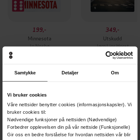
199,-
349,-
Minnesota
Utskudd
Jo Nesbø
Jørn Lier Horst
EBOK
EBOK
Samtykke
Detaljer
Om
Self-Care Secrets to Eat, Drink, and
Undertittel
Glow
Vi bruker cookies
Våre nettsider benytter cookies (informasjonskapsler). Vi
Jessica Bippen
(forfatter)
Forfattere
bruker cookies til:
Sterling Ethos
Nødvendige funksjoner på nettsiden (Nødvendige)
Forlag
Forbedrer opplevelsen din på vår nettside (Funksjonelle)
26.03.2025
Utgitt
Gir oss en bedre forståelse for hvordan nettsiden vår blir