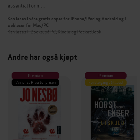
essential for m…
Kan leses i våre gratis apper for iPhone/iPad og Android og i
webleser for Mac/PC
Kan leses i iBooks, på PC, Kindle og PocketBook
Andre har også kjøpt
Premium
Premium
Vinner av Rivertonprisen
Første gang på tilbud