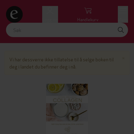
Logg inn
Handlekurv
Meny
Lu
×
Vi har dessverre ikke tillatelse til å selge boken til
deg i landet du befinner deg i nå.