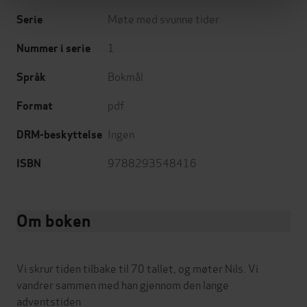
Møte med svunne tider
Serie
1
Nummer i serie
Bokmål
Språk
pdf
Format
Ingen
DRM-beskyttelse
9788293548416
ISBN
Om boken
Vi skrur tiden tilbake til 70 tallet, og møter Nils. Vi
vandrer sammen med han gjennom den lange