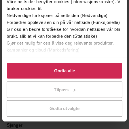
Våre nettsider benytter cookies (informasjonskapsler). Vi
bruker cookies til:
2,-
2,-
Nødvendige funksjoner på nettsiden (Nødvendige)
Jegeren
Sottohaug 
Forbedrer opplevelsen din på vår nettside (Funksjonelle)
Helge Midtdal
Helge Midtdal
Gir oss en bedre forståelse for hvordan nettsiden vår blir
EBOK
EBOK
brukt, slik at vi kan forbedre den (Statistiske)
Gjør det mulig for oss å vise deg relevante produkter,
kampanjer og tilbud (Markedsføring)
Klikk på «Godta alle» for å gi oss ditt samtykke til å
Ett barns syn på jula.
Undertittel
bruke cookies for alle disse formålene. Du kan også
Godta alle
Helge Midtdal
(forfatter)
Forfattere
tilpasse ditt samtykke til spesifikke formål ved å klikke
på «Tilpass». Du kan når som helst trekke tilbake eller
Helge Midtdal
Forlag
Tilpass
endre ditt samtykke.
22.12.2021
Utgitt
Godta utvalgte
22
sider
Lengde
Sjanger