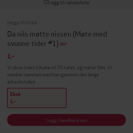
Legg til i ønskeliste
Helge Midtdal
Da nils møtte nissen
(Møte med
svunne tider #1)
1,-
Vi skrur tiden tilbake til 70 tallet, og møter Nils. Vi
vandrer sammen med han gjennom den lange
adventstiden
Ebok
1,-
Legg i handlekurven