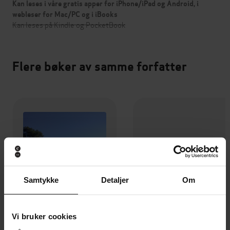
Kan leses i våre gratis apper for iPhone/iPad og Android, i
webleser for Mac/PC og i iBooks
Kan leses på Kindle og PocketBook
Flere bøker av samme forfatter
Samtykke
Detaljer
Om
Vi bruker cookies