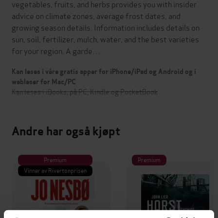
vegetables, fruits, and herbs provides you with insider
advice on climate zones, average frost dates, and
growing season details. Information includes details on
sun, soil, fertilizer, mulch, water, and the best varieties
for your region. A garde…
Kan leses i våre gratis apper for iPhone/iPad og Android og i
webleser for Mac/PC
Kan leses i iBooks, på PC, Kindle og PocketBook
Andre har også kjøpt
Premium
Premium
Vinner av Rivertonprisen