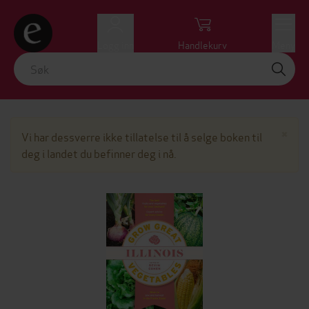
Logg inn
Handlekurv
Meny
Lu
×
Vi har dessverre ikke tillatelse til å selge boken til
deg i landet du befinner deg i nå.