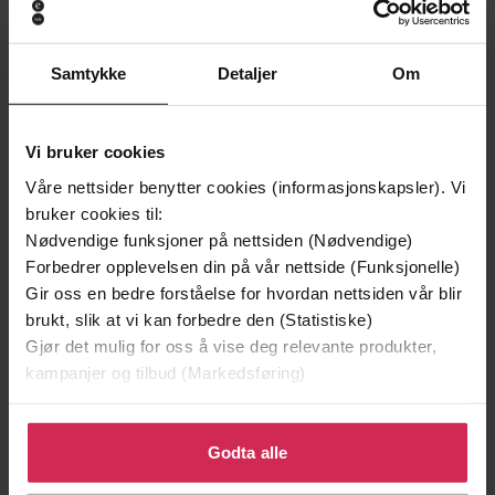
Samtykke
Detaljer
Om
Vi bruker cookies
Våre nettsider benytter cookies (informasjonskapsler). Vi
199,-
349,-
bruker cookies til:
Minnesota
Utskudd
Nødvendige funksjoner på nettsiden (Nødvendige)
Jo Nesbø
Jørn Lier Horst
Forbedrer opplevelsen din på vår nettside (Funksjonelle)
EBOK
EBOK
Gir oss en bedre forståelse for hvordan nettsiden vår blir
brukt, slik at vi kan forbedre den (Statistiske)
Gjør det mulig for oss å vise deg relevante produkter,
kampanjer og tilbud (Markedsføring)
Bevin Cohen
(redaktør)
Forfattere
Klikk på «Godta alle» for å gi oss ditt samtykke til å
Timber Press
Forlag
bruke cookies for alle disse formålene. Du kan også
Godta alle
tilpasse ditt samtykke til spesifikke formål ved å klikke