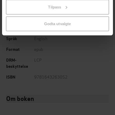
24.03.2024
Utgitt
på «Tilpass». Du kan når som helst trekke tilbake eller
Tilpass
endre ditt samtykke.
Hus og hage
,
Dokumentar og fakta
,
Sjanger
Hobby og fritid
Godta utvalgte
Grow Great Vegetables State-By-State
Serie
English
Språk
epub
Format
LCP
DRM-
beskyttelse
9781643263052
ISBN
Om boken