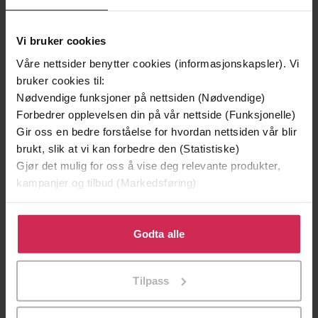
Vi bruker cookies
Våre nettsider benytter cookies (informasjonskapsler). Vi
bruker cookies til:
Nødvendige funksjoner på nettsiden (Nødvendige)
Forbedrer opplevelsen din på vår nettside (Funksjonelle)
Gir oss en bedre forståelse for hvordan nettsiden vår blir
199,-
349,-
brukt, slik at vi kan forbedre den (Statistiske)
Gjør det mulig for oss å vise deg relevante produkter,
Minnesota
Utskudd
kampanjer og tilbud (Markedsføring)
Jo Nesbø
Jørn Lier Horst
EBOK
EBOK
Klikk på «Godta alle» for å gi oss ditt samtykke til å
bruke cookies for alle disse formålene. Du kan også
Godta alle
tilpasse ditt samtykke til spesifikke formål ved å klikke
på «Tilpass». Du kan når som helst trekke tilbake eller
Calum Campbell
(forfatter),
Ian Geddes
Forfattere
Tilpass
endre ditt samtykke.
(forfatter)