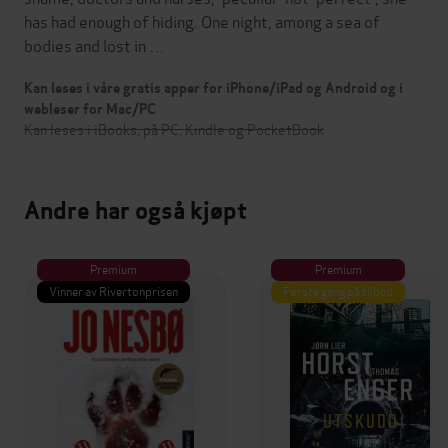
has had enough of hiding. One night, among a sea of
bodies and lost in …
Kan leses i våre gratis apper for iPhone/iPad og Android og i
webleser for Mac/PC
Kan leses i iBooks, på PC, Kindle og PocketBook
Andre har også kjøpt
Premium
Premium
Vinner av Rivertonprisen
Første gang på tilbud