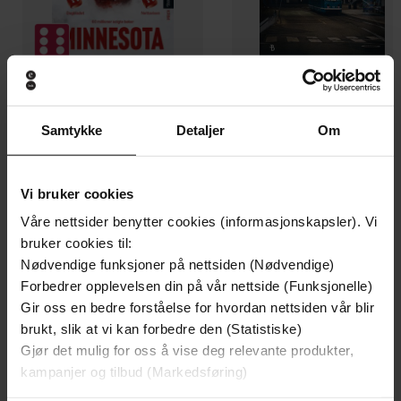
199,-
349,-
Samtykke
Detaljer
Om
Minnesota
Utskudd
Jo Nesbø
Jørn Lier Horst
EBOK
EBOK
Vi bruker cookies
Våre nettsider benytter cookies (informasjonskapsler). Vi
bruker cookies til:
Nødvendige funksjoner på nettsiden (Nødvendige)
Kendra Fortmeyer
(forfatter)
Forfattere
Forbedrer opplevelsen din på vår nettside (Funksjonelle)
Gir oss en bedre forståelse for hvordan nettsiden vår blir
Atom
Forlag
brukt, slik at vi kan forbedre den (Statistiske)
06.07.2017
Utgitt
Gjør det mulig for oss å vise deg relevante produkter,
kampanjer og tilbud (Markedsføring)
Familie
Sjanger