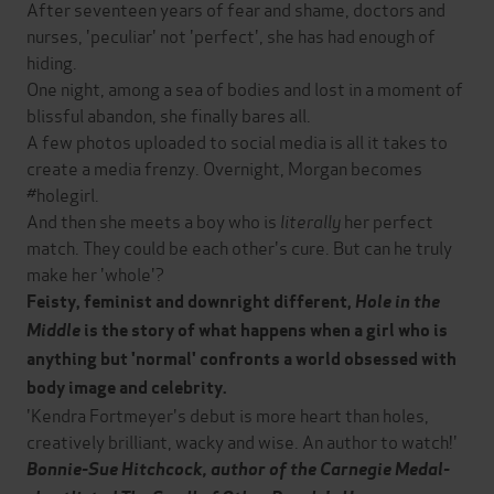
After seventeen years of fear and shame, doctors and
nurses, 'peculiar' not 'perfect', she has had enough of
hiding.
One night, among a sea of bodies and lost in a moment of
blissful abandon, she finally bares all.
A few photos uploaded to social media is all it takes to
create a media frenzy. Overnight, Morgan becomes
#holegirl.
And then she meets a boy who is
literally
her perfect
match. They could be each other's cure. But can he truly
make her 'whole'?
Feisty, feminist and downright different,
Hole in the
Middle
is the story of what happens when a girl who is
anything but 'normal' confronts a world obsessed with
body image and celebrity.
'Kendra Fortmeyer's debut is more heart than holes,
creatively brilliant, wacky and wise. An author to watch!'
Bonnie-Sue Hitchcock, author of the Carnegie Medal-