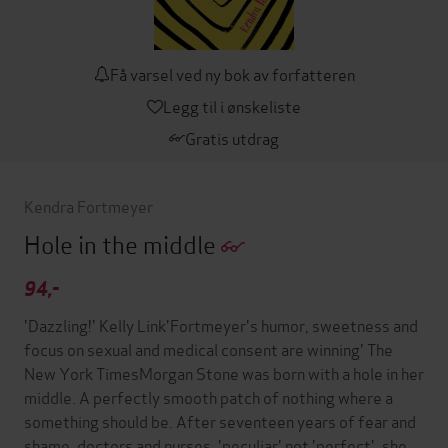
Få varsel ved ny bok av forfatteren
Legg til i ønskeliste
Gratis utdrag
Kendra Fortmeyer
Hole in the middle
94,-
'Dazzling!' Kelly Link'Fortmeyer's humor, sweetness and
focus on sexual and medical consent are winning' The
New York TimesMorgan Stone was born with a hole in her
middle. A perfectly smooth patch of nothing where a
something should be. After seventeen years of fear and
shame, doctors and nurses, 'peculiar' not 'perfect', she