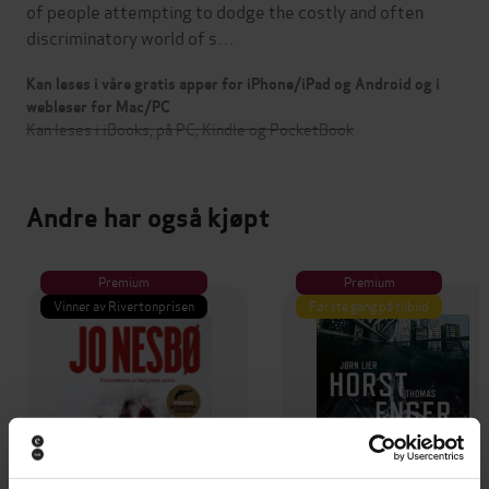
of people attempting to dodge the costly and often
discriminatory world of s…
Kan leses i våre gratis apper for iPhone/iPad og Android og i
webleser for Mac/PC
Kan leses i iBooks, på PC, Kindle og PocketBook
Andre har også kjøpt
Premium
Premium
Vinner av Rivertonprisen
Første gang på tilbud