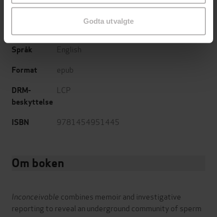
22.03.2025
Utgitt
Godta utvalgte
Sjanger
English
Språk
epub
Format
LCP
DRM-
beskyttelse
9781454951445
ISBN
Om boken
Inconceivable
combines memoir and investigative
reporting to reveal an underground community of sperm