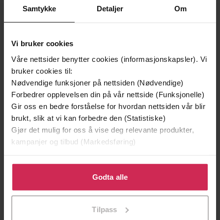
Samtykke
Detaljer
Om
Vi bruker cookies
199,-
349,-
Våre nettsider benytter cookies (informasjonskapsler). Vi
Minnesota
Utskudd
bruker cookies til:
Jo Nesbø
Jørn Lier Horst
Nødvendige funksjoner på nettsiden (Nødvendige)
EBOK
EBOK
Forbedrer opplevelsen din på vår nettside (Funksjonelle)
Gir oss en bedre forståelse for hvordan nettsiden vår blir
brukt, slik at vi kan forbedre den (Statistiske)
Gjør det mulig for oss å vise deg relevante produkter,
kampanjer og tilbud (Markedsføring)
Super Sperm Donors, Off-the-Grid
Undertittel
Insemination, and Unconventional Family
Klikk på «Godta alle» for å gi oss ditt samtykke til å
Planning
bruke cookies for alle disse formålene. Du kan også
Godta alle
Valerie Bauman
(forfatter)
Forfattere
tilpasse ditt samtykke til spesifikke formål ved å klikke
på «Tilpass». Du kan når som helst trekke tilbake eller
Union Square & Co
Forlag
Tilpass
endre ditt samtykke.