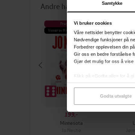
Andre har også kjøpt
Samtykke
Vi bruker cookies
Premium
Pre
Vinner av Rivertonprisen
Første gan
Våre nettsider benytter cooki
Nødvendige funksjoner på ne
Forbedrer opplevelsen din på
Gir oss en bedre forståelse fo
Gjør det mulig for oss å vise
Klikk på «Godta alle» for å gi
samtykke til spesifikke formå
Godta utvalgte
199,-
Minnesota
Jo Nesbø
Jørn