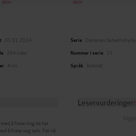
EBOK
EBOK
01.01.2024
Damenes detektivbyrå n
t
Serie
264
sider
15
de
Nummer i serie
Krim
Bokmål
er
Språk
Leservurderinger
(
Inge
med å finne ting de har
ed å finne seg selv. Før nå.