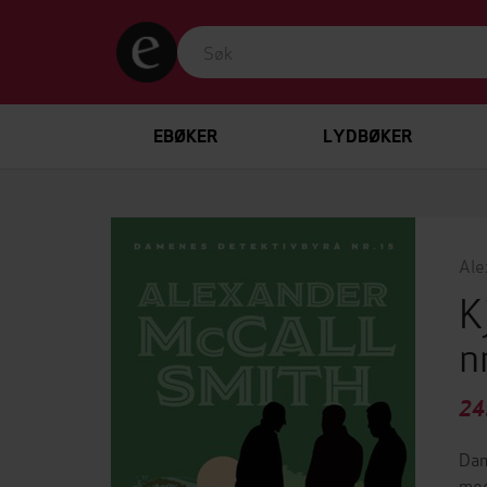
EBØKER
LYDBØKER
Ale
K
n
24
Dam
med