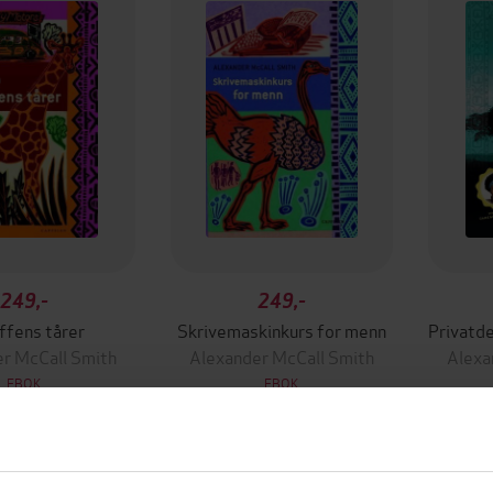
249,-
249,-
affens tårer
Skrivemaskinkurs for menn
r McCall Smith
Alexander McCall Smith
Alexa
EBOK
EBOK