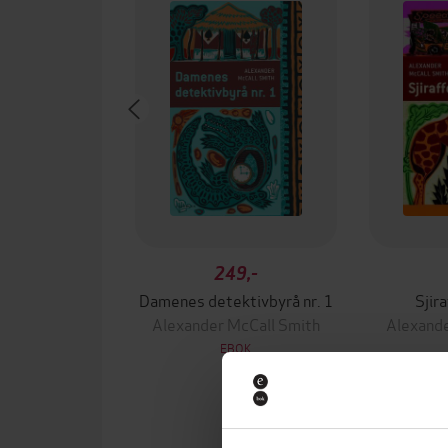
249,-
Damenes detektivbyrå nr. 1
Sjir
Alexander McCall Smith
Alexande
EBOK