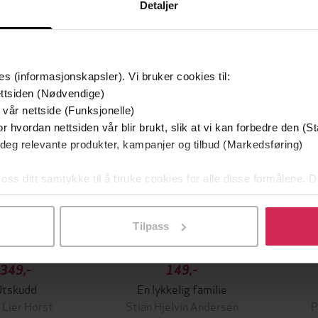
Detaljer
mium
Premium
g på tilbud
es (informasjonskapsler). Vi bruker cookies til:
ttsiden (Nødvendige)
 vår nettside (Funksjonelle)
r hvordan nettsiden vår blir brukt, slik at vi kan forbedre den (St
 deg relevante produkter, kampanjer og tilbud (Markedsføring)
 oss ditt samtykke til å bruke cookies for alle disse formålene. D
l ved å klikke på «Tilpass». Du kan når som helst trekke tilbake
Tilpass
349,-
149,-
Utskudd
En lykkelig familie
 Lier Horst
Stian Hjelvin Andersen
P