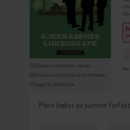
«Mr
hån
E
24
Få varsel ved ny bok i serien
Kan 
Få varsel ved ny bok av forfatteren
Legg til i ønskeliste
Flere bøker av samme forfat