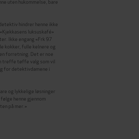
inne uten hukommelse, bare
etektiv hindrer henne ikke
r «Kjekkasens luksuskafé»
er. Ikke engang «Frk 97
e kokker, fulle kelnere og
en forretning. Det er noe
 treffe tøffe valg som vil
og for detektivdamene i
e og lykkelige løsninger
Å følge henne gjennom
lten på mer.»