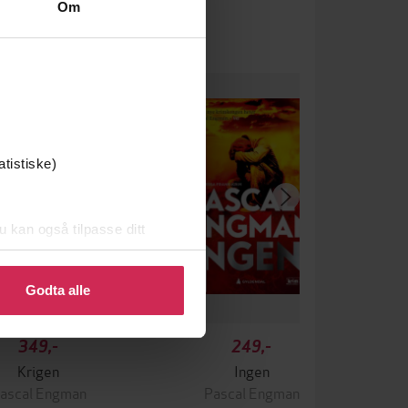
Om
atistiske)
u kan også tilpasse ditt
 eller endre ditt samtykke.
Godta alle
349,-
249,-
Krigen
Ingen
ascal Engman
Pascal Engman