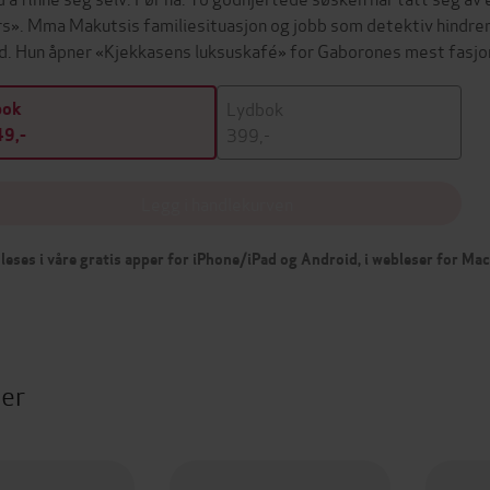
s». Mma Makutsis familiesituasjon og jobb som detektiv hindrer 
d. Hun åpner «Kjekkasens luksuskafé» for Gaborones mest fasj
Lydbok
bok
399,-
9,-
Legg i handlekurven
leses i våre gratis apper for iPhone/iPad og Android, i webleser for Ma
ter