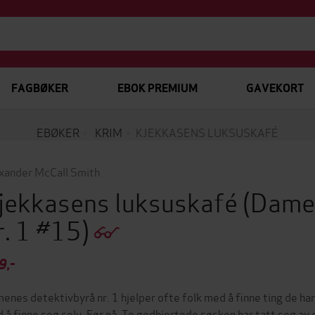
FAGBØKER
EBOK PREMIUM
GAVEKORT
EBØKER
KRIM
KJEKKASENS LUKSUSKAFÉ
xander McCall Smith
jekkasens luksuskafé
(Dame
r. 1 #15)
9,-
enes detektivbyrå nr. 1 hjelper ofte folk med å finne ting de har
 å finne seg selv. Før nå. To godhjertede søsken har tatt seg a