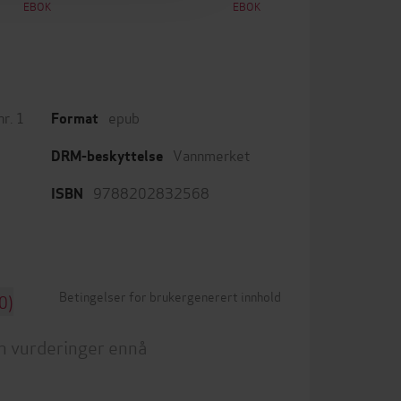
EBOK
EBOK
r. 1
epub
Format
Vannmerket
DRM-beskyttelse
9788202832568
ISBN
Betingelser for brukergenerert innhold
0)
n vurderinger ennå