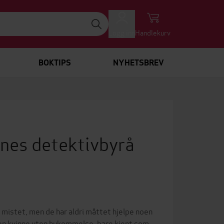
Logg inn
Handlekurv
BOKTIPS
NYHETSBREV
nes detektivbyrå
 mistet, men de har aldri måttet hjelpe noen
v en kvinne uten hukommelse, bare kjent som