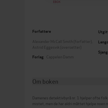
EBOK
Forfattere
Utgit
Alexander McCall Smith
(forfatter),
Leng
Astrid Eggesvik
(oversetter)
Sjang
Cappelen Damm
Forlag
Om boken
Damenes detektivbyrå nr. 1 hjelper ofte folk 
mistet, men de har aldri måttet hjelpe noen m