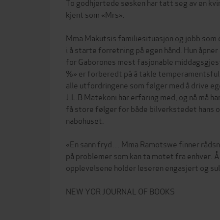
To godhjertede søsken har tatt seg av en kv
kjent som «Mrs».
Mma Makutsis familiesituasjon og jobb som d
i å starte forretning på egen hånd. Hun åpne
for Gaborones mest fasjonable middagsgjest
%» er forberedt på å takle temperamentsfull
alle utfordringene som følger med å drive eg
J.L.B Matekoni har erfaring med, og nå må han
få store følger for både bilverkstedet hans 
nabohuset.
«En sann fryd… Mma Ramotswe finner rådsnar
på problemer som kan ta motet fra enhver. 
opplevelsene holder leseren engasjert og su
NEW YOR JOURNAL OF BOOKS