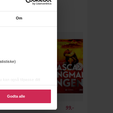
Om
atistiske)
u kan også tilpasse ditt
 eller endre ditt samtykke.
Godta alle
349,-
99,-