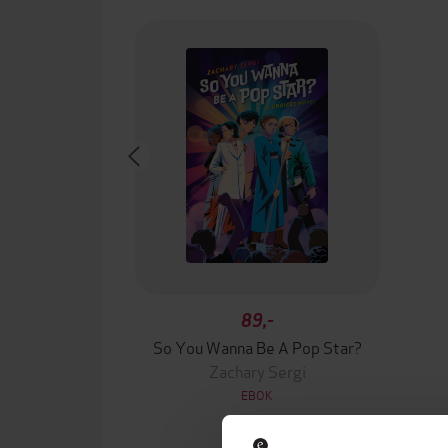
89,-
So You Wanna Be A Pop Star?
Zachary Sergi
EBOK