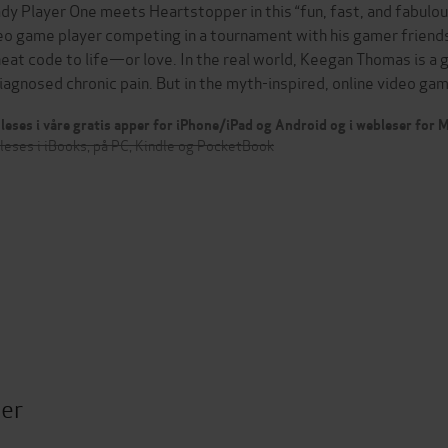
dy Player One meets Heartstopper in this “fun, fast, and fabulou
eo game player competing in a tournament with his gamer friend
heat code to life—or love. In the real world, Keegan Thomas is a
iagnosed chronic pain. But in the myth-inspired, online video g
leses i våre gratis apper for iPhone/iPad og Android og i webleser for
leses i iBooks, på PC, Kindle og PocketBook
ter