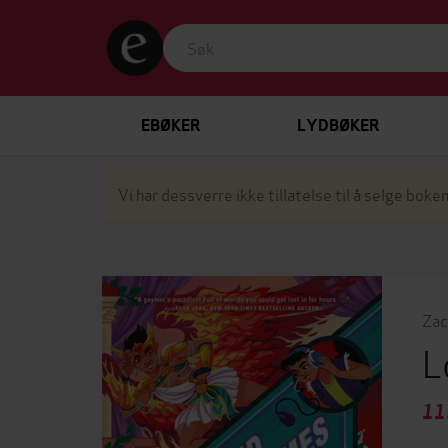
EBØKER
LYDBØKER
Vi har dessverre ikke tillatelse til å selge boken
Zac
L
11