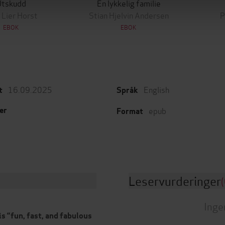
Utskudd
En lykkelig familie
 Lier Horst
Stian Hjelvin Andersen
P
EBOK
EBOK
16.09.2025
English
t
Språk
epub
er
Format
Leservurderinger
(
Inge
is “fun, fast, and fabulous