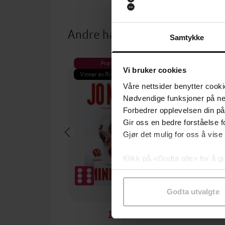
Andre har også kjøpt
Samtykke
Premium
Pre
Vi bruker cookies
Vinner av Rivertonprisen
Første gan
Våre nettsider benytter cooki
Nødvendige funksjoner på ne
Forbedrer opplevelsen din på
Gir oss en bedre forståelse fo
Gjør det mulig for oss å vise
Klikk på «Godta alle» for å gi
samtykke til spesifikke formå
Godta utvalgte
129,-