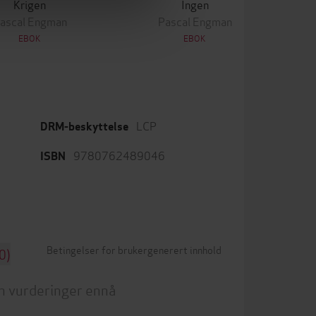
Krigen
Ingen
ascal Engman
Pascal Engman
EBOK
EBOK
LCP
DRM-beskyttelse
9780762489046
ISBN
Betingelser for brukergenerert innhold
0)
n vurderinger ennå