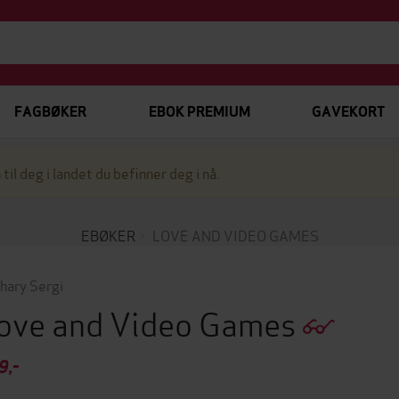
FAGBØKER
EBOK PREMIUM
GAVEKORT
 til deg i landet du befinner deg i nå.
EBØKER
LOVE AND VIDEO GAMES
hary Sergi
ove and Video Games
9,-