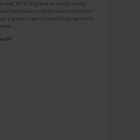
s read” (M. K. England) as a myth-loving
s and handsome crush discovers there isn't
 gay, eighteen-year-old mythology nerd with
ame wo…
 Mac/PC