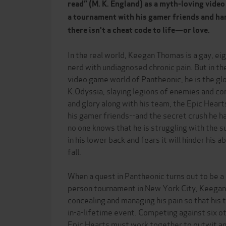
read” (M. K. England) as a myth-loving vide
a tournament with his gamer friends and h
there isn't a cheat code to life—or love.
In the real world, Keegan Thomas is a gay, e
nerd with undiagnosed chronic pain. But in th
video game world of Pantheonic, he is the gl
K.Odyssia, slaying legions of enemies and c
and glory along with his team, the Epic Heart
his gamer friends--and the secret crush he h
no one knows that he is struggling with the s
in his lower back and fears it will hinder his 
fall.
When a quest in Pantheonic turns out to be a s
person tournament in New York City, Keegan h
concealing and managing his pain so that his 
in-a-lifetime event. Competing against six 
Epic Hearts must work together to outwit an