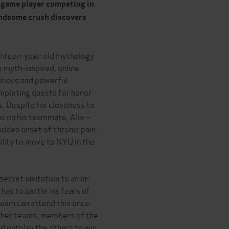
o game player competing in
andsome crush discovers
ighteen-year-old mythology
e myth-inspired, online
orious and powerful
ompleting quests for honor
s. Despite his closeness to
as on his teammate, Alix--
udden onset of chronic pain
ability to move to NYU in the
ecret invitation to an in-
as to battle his fears of
team can attend this once-
other teams, members of the
d outplay the others to win