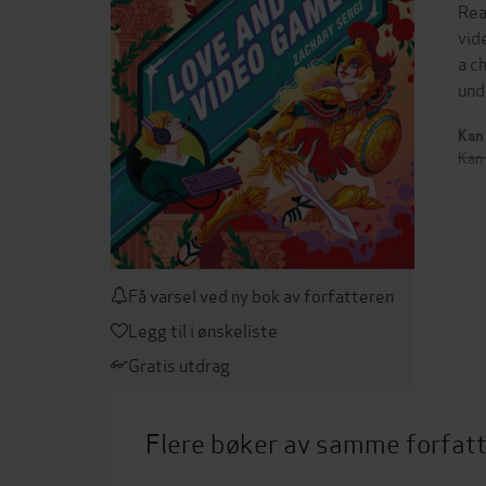
Rea
vid
a c
und
Kan 
Kan 
Få varsel ved ny bok av forfatteren
Legg til i ønskeliste
Gratis utdrag
Flere bøker av samme forfat