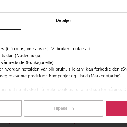
Detaljer
mium
Premium
g på tilbud
es (informasjonskapsler). Vi bruker cookies til:
ttsiden (Nødvendige)
 vår nettside (Funksjonelle)
r hvordan nettsiden vår blir brukt, slik at vi kan forbedre den (St
 deg relevante produkter, kampanjer og tilbud (Markedsføring)
 oss ditt samtykke til å bruke cookies for alle disse formålene. D
l ved å klikke på «Tilpass». Du kan når som helst trekke tilbake
Tilpass
129,-
79,-