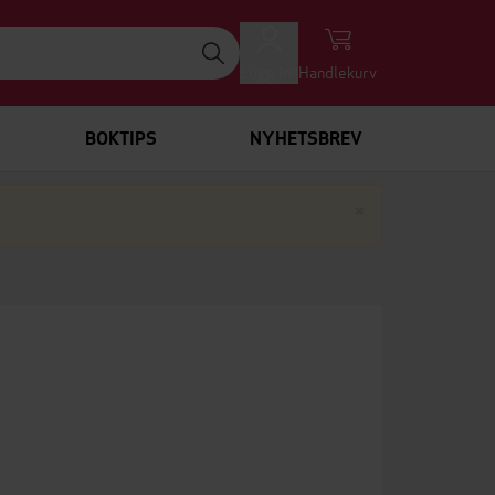
Logg inn
Handlekurv
BOKTIPS
NYHETSBREV
Lukk
×