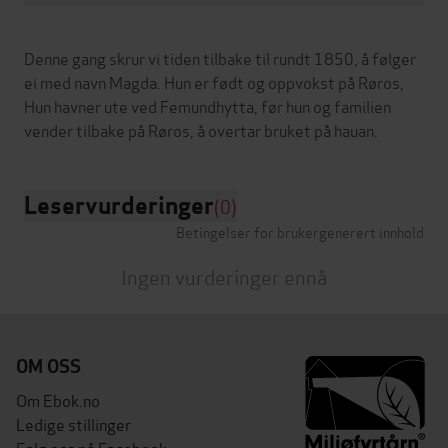
Denne gang skrur vi tiden tilbake til rundt 1850, å følger
ei med navn Magda. Hun er født og oppvokst på Røros,
Hun havner ute ved Femundhytta, før hun og familien
Leservurderinger
(0)
Betingelser for brukergenerert innhold
Ingen vurderinger ennå
OM OSS
Om Ebok.no
Ledige stillinger
Følg oss på Facebook