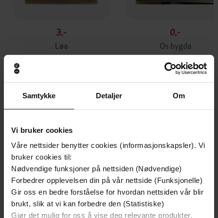
3,-
0,-
Løa
Os bygda
Helge MIdtdal
Helge MIdtdal
EBOK
EBOK
Samtykke
Detaljer
Om
Andre har også kjøpt
Vi bruker cookies
Våre nettsider benytter cookies (informasjonskapsler). Vi
Premium
Premium
bruker cookies til:
Vinner av Rivertonprisen
Første gang på tilbud
Nødvendige funksjoner på nettsiden (Nødvendige)
Forbedrer opplevelsen din på vår nettside (Funksjonelle)
Gir oss en bedre forståelse for hvordan nettsiden vår blir
brukt, slik at vi kan forbedre den (Statistiske)
Gjør det mulig for oss å vise deg relevante produkter,