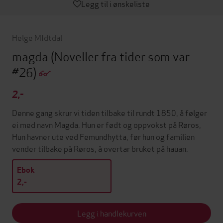
Legg til i ønskeliste
Helge MIdtdal
magda
(Noveller fra tider som var
#26)
2,-
Denne gang skrur vi tiden tilbake til rundt 1850, å følger
ei med navn Magda. Hun er født og oppvokst på Røros,
Hun havner ute ved Femundhytta, før hun og familien
vender tilbake på Røros, å overtar bruket på hauan.
Ebok
2,-
Legg i handlekurven