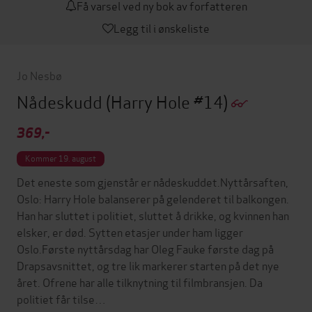
Få varsel ved ny bok av forfatteren
Legg til i ønskeliste
Jo Nesbø
Nådeskudd
(Harry Hole #14)
369,-
Kommer 19. august
Det eneste som gjenstår er nådeskuddet.Nyttårsaften,
Oslo: Harry Hole balanserer på gelenderet til balkongen.
Han har sluttet i politiet, sluttet å drikke, og kvinnen han
elsker, er død. Sytten etasjer under ham ligger
Oslo.Første nyttårsdag har Oleg Fauke første dag på
Drapsavsnittet, og tre lik markerer starten på det nye
året. Ofrene har alle tilknytning til filmbransjen. Da
politiet får tilse…