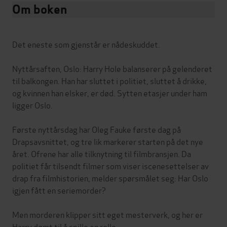
Om boken
Det eneste som gjenstår er nådeskuddet.
Nyttårsaften, Oslo: Harry Hole balanserer på gelenderet
til balkongen. Han har sluttet i politiet, sluttet å drikke,
og kvinnen han elsker, er død. Sytten etasjer under ham
ligger Oslo.
Første nyttårsdag har Oleg Fauke første dag på
Drapsavsnittet, og tre lik markerer starten på det nye
året. Ofrene har alle tilknytning til filmbransjen. Da
politiet får tilsendt filmer som viser iscenesettelser av
drap fra filmhistorien, melder spørsmålet seg: Har Oslo
igjen fått en seriemorder?
Men morderen klipper sitt eget mesterverk, og her er
Harry dømt til å spille en rolle.