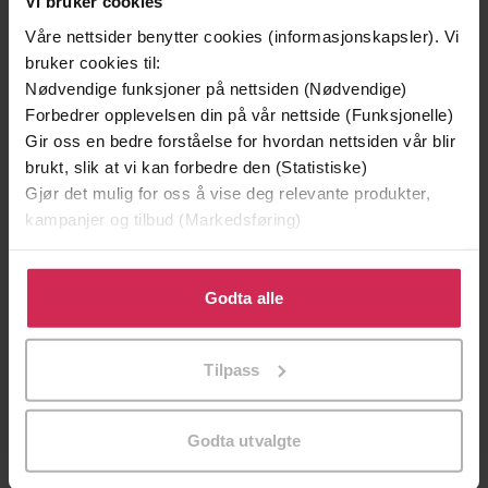
Vi bruker cookies
Våre nettsider benytter cookies (informasjonskapsler). Vi
bruker cookies til:
Nødvendige funksjoner på nettsiden (Nødvendige)
Forbedrer opplevelsen din på vår nettside (Funksjonelle)
Gir oss en bedre forståelse for hvordan nettsiden vår blir
brukt, slik at vi kan forbedre den (Statistiske)
Gjør det mulig for oss å vise deg relevante produkter,
kampanjer og tilbud (Markedsføring)
Klikk på «Godta alle» for å gi oss ditt samtykke til å
199,-
349,-
bruke cookies for alle disse formålene. Du kan også
Godta alle
Minnesota
Utskudd
tilpasse ditt samtykke til spesifikke formål ved å klikke
Jo Nesbø
Jørn Lier Horst
på «Tilpass». Du kan når som helst trekke tilbake eller
Tilpass
EBOK
EBOK
endre ditt samtykke.
Godta utvalgte