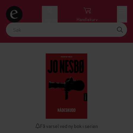
Logg inn
Handlekurv
Meny
Få varsel ved ny bok i serien