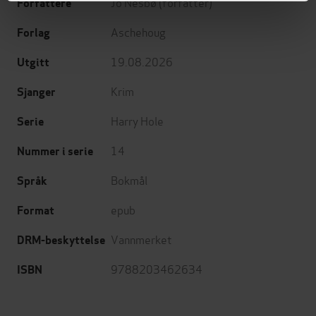
Jo Nesbø
(forfatter)
Forfattere
Aschehoug
Forlag
19.08.2026
Utgitt
Krim
Sjanger
Harry Hole
Serie
14
Nummer i serie
Bokmål
Språk
epub
Format
Vannmerket
DRM-beskyttelse
9788203462634
ISBN