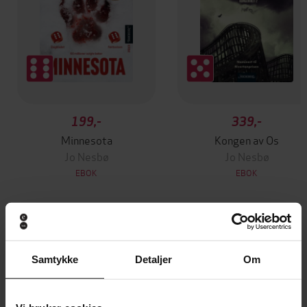
199,-
339,-
Minnesota
Kongen av Os
Jo Nesbø
Jo Nesbø
EBOK
EBOK
Andre har også kjøpt
Samtykke
Detaljer
Om
Premium
Premium
Vinner av Rivertonprisen
Første gang på tilbud