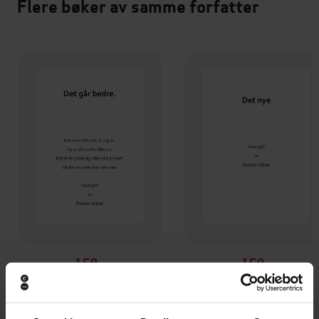
Flere bøker av samme forfatter
159,-
159,-
Det går bedre
Det nye
Rannov Nilsen
Rannov Nilsen
EBOK
EBOK