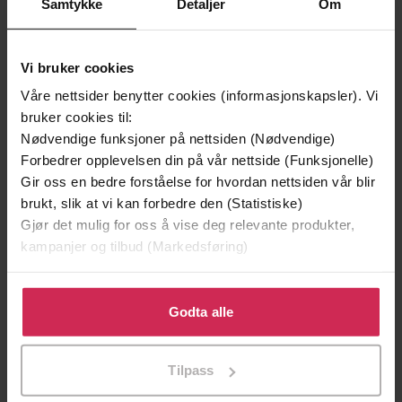
Samtykke
Detaljer
Om
Vi bruker cookies
Andre har også kjøpt
Våre nettsider benytter cookies (informasjonskapsler). Vi
bruker cookies til:
Nødvendige funksjoner på nettsiden (Nødvendige)
Premium
Premium
Forbedrer opplevelsen din på vår nettside (Funksjonelle)
Vinner av Rivertonprisen
Første gang på tilbud
Gir oss en bedre forståelse for hvordan nettsiden vår blir
brukt, slik at vi kan forbedre den (Statistiske)
Gjør det mulig for oss å vise deg relevante produkter,
kampanjer og tilbud (Markedsføring)
Klikk på «Godta alle» for å gi oss ditt samtykke til å
bruke cookies for alle disse formålene. Du kan også
Godta alle
tilpasse ditt samtykke til spesifikke formål ved å klikke
på «Tilpass». Du kan når som helst trekke tilbake eller
Tilpass
endre ditt samtykke.