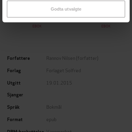
199,-
349,-
Godta utvalgte
Minnesota
Utskudd
Jo Nesbø
Jørn Lier Horst
EBOK
EBOK
Rannov Nilsen
(forfatter)
Forfattere
Forlaget Solfred
Forlag
19.01.2015
Utgitt
Sjanger
Bokmål
Språk
epub
Format
Vannmerket
DRM-beskyttelse