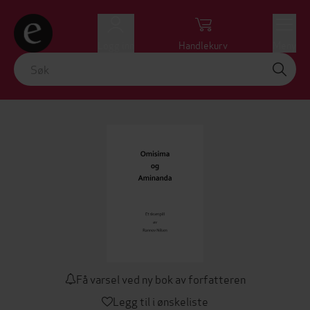
Logg inn
Handlekurv
Meny
Få varsel ved ny bok av forfatteren
Legg til i ønskeliste