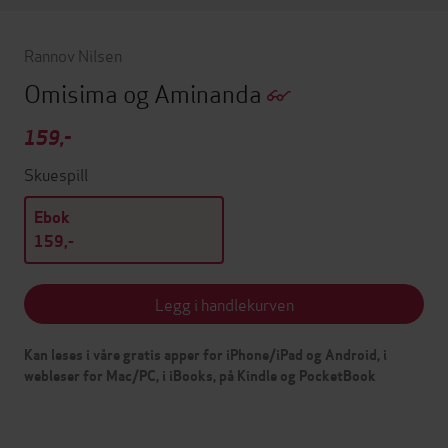
Rannov Nilsen
Omisima og Aminanda
159,-
Skuespill
Ebok
159,-
Legg i handlekurven
Kan leses i våre gratis apper for iPhone/iPad og Android, i
webleser for Mac/PC, i iBooks, på Kindle og PocketBook