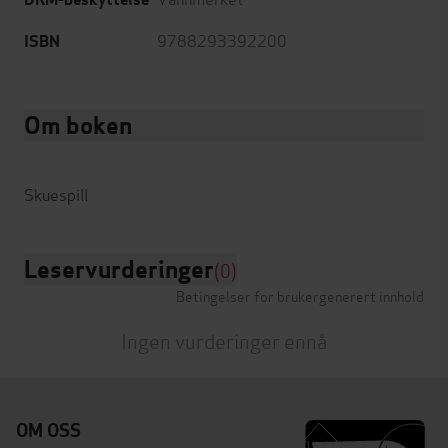
9788293392200
ISBN
Om boken
Leservurderinger
(0)
Betingelser for brukergenerert innhold
Ingen vurderinger ennå
OM OSS