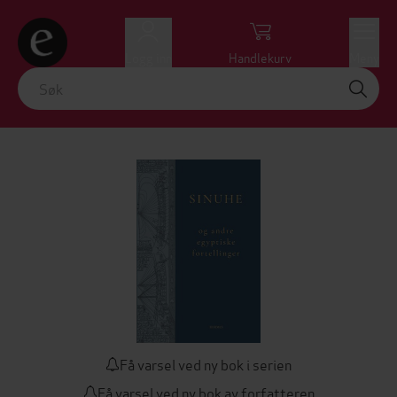
Logg inn
Handlekurv
Meny
Få varsel ved ny bok i serien
Få varsel ved ny bok av forfatteren