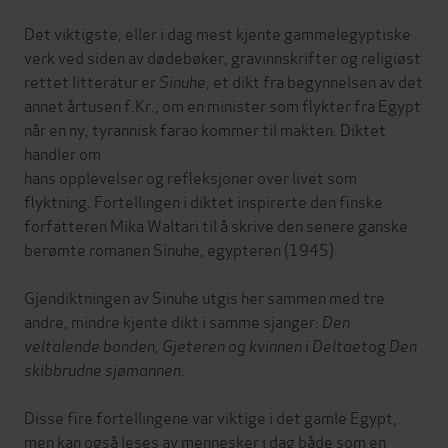
Det viktigste, eller i dag mest kjente gammelegyptiske
verk ved siden av dødebøker, gravinnskrifter og religiøst
rettet litteratur er
Sinuhe
, et dikt fra begynnelsen av det
annet årtusen f.Kr., om en minister som flykter fra Egypt
når en ny, tyrannisk farao kommer til makten. Diktet
handler om
hans opplevelser og refleksjoner over livet som
flyktning. Fortellingen i diktet inspirerte den finske
forfatteren Mika Waltari til å skrive den senere ganske
berømte romanen Sinuhe, egypteren (1945).
Gjendiktningen av Sinuhe utgis her sammen med tre
andre, mindre kjente dikt i samme sjanger:
Den
veltalende bonden, Gjeteren og kvinnen i Deltaet
og
Den
skibbrudne sjømannen
.
Disse fire fortellingene var viktige i det gamle Egypt,
men kan også leses av mennesker i dag både som en