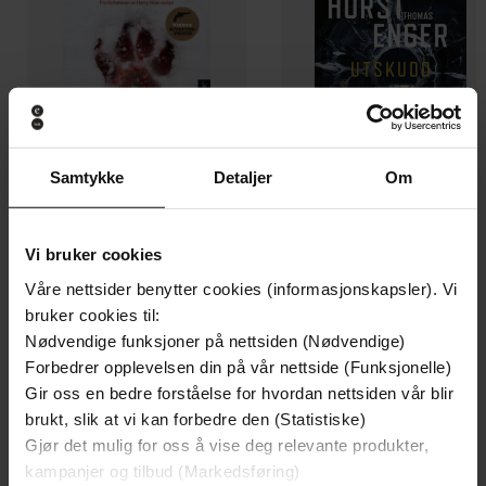
Samtykke
Detaljer
Om
199,-
349,-
Vi bruker cookies
Minnesota
Utskudd
Jo Nesbø
Jørn Lier Horst
Våre nettsider benytter cookies (informasjonskapsler). Vi
EBOK
EBOK
bruker cookies til:
Nødvendige funksjoner på nettsiden (Nødvendige)
Forbedrer opplevelsen din på vår nettside (Funksjonelle)
Gir oss en bedre forståelse for hvordan nettsiden vår blir
brukt, slik at vi kan forbedre den (Statistiske)
Jens Braarvig
(oversetter)
Forfattere
Gjør det mulig for oss å vise deg relevante produkter,
kampanjer og tilbud (Markedsføring)
Hermes
Forlag