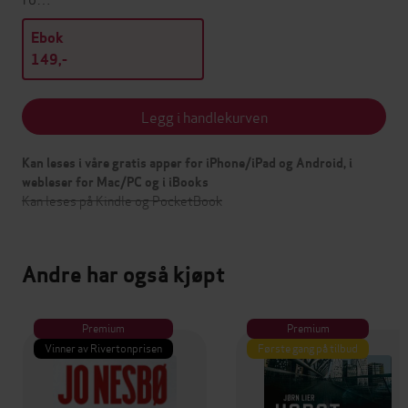
Ebok
149,-
Legg i handlekurven
Kan leses i våre gratis apper for iPhone/iPad og Android, i
webleser for Mac/PC og i iBooks
Kan leses på Kindle og PocketBook
Andre har også kjøpt
Premium
Premium
Vinner av Rivertonprisen
Første gang på tilbud