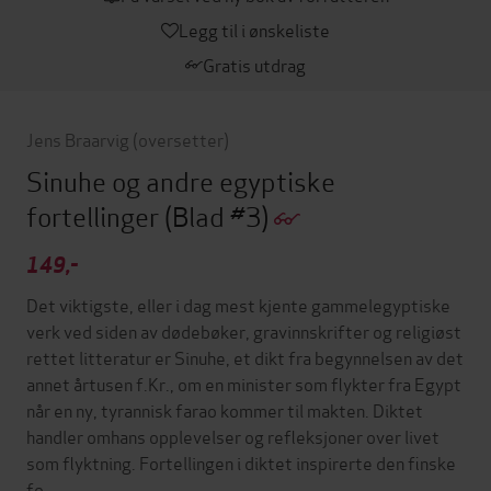
Legg til i ønskeliste
Gratis utdrag
Jens Braarvig
(oversetter)
Sinuhe og andre egyptiske
fortellinger
(Blad #3)
149,-
Det viktigste, eller i dag mest kjente gammelegyptiske
verk ved siden av dødebøker, gravinnskrifter og religiøst
rettet litteratur er Sinuhe, et dikt fra begynnelsen av det
annet årtusen f.Kr., om en minister som flykter fra Egypt
når en ny, tyrannisk farao kommer til makten. Diktet
handler omhans opplevelser og refleksjoner over livet
som flyktning. Fortellingen i diktet inspirerte den finske
fo…