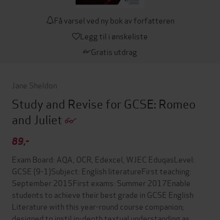
Få varsel ved ny bok av forfatteren
Legg til i ønskeliste
Gratis utdrag
Jane Sheldon
Study and Revise for GCSE: Romeo
and Juliet
89,-
Exam Board: AQA, OCR, Edexcel, WJEC EduqasLevel:
GCSE (9-1)Subject: English literatureFirst teaching:
September 2015First exams: Summer 2017Enable
students to achieve their best grade in GCSE English
Literature with this year-round course companion;
designed to instil in-depth textual understanding as