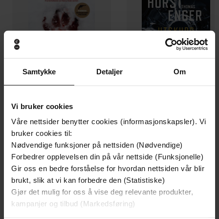
Samtykke
Detaljer
Om
199,-
349,-
Vi bruker cookies
Minnesota
Utskudd
Våre nettsider benytter cookies (informasjonskapsler). Vi
Jo Nesbø
Jørn Lier Horst
bruker cookies til:
EBOK
EBOK
Nødvendige funksjoner på nettsiden (Nødvendige)
Forbedrer opplevelsen din på vår nettside (Funksjonelle)
Gir oss en bedre forståelse for hvordan nettsiden vår blir
brukt, slik at vi kan forbedre den (Statistiske)
Gjør det mulig for oss å vise deg relevante produkter,
Jane Sheldon
(forfatter)
Forfattere
kampanjer og tilbud (Markedsføring)
Hodder Education
Forlag