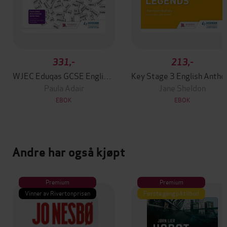
331,-
213,-
WJEC Eduqas GCSE English Language Student Book
Key Stage
Paula Adair
Jane Sheldon
EBOK
EBOK
Andre har også kjøpt
Premium
Premium
Vinner av Rivertonprisen
Første gang på tilbud