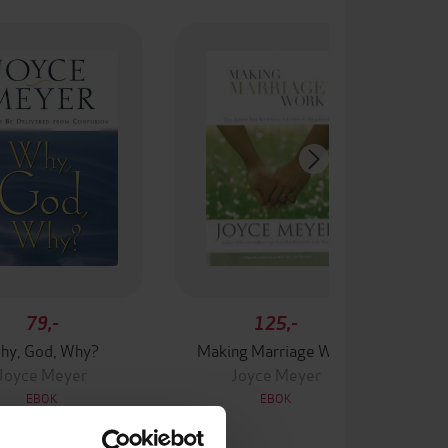
79,-
125,-
hy, God, Why?
Making Marriage Work
Joyce Meyer
Joyce Meyer
EBOK
EBOK