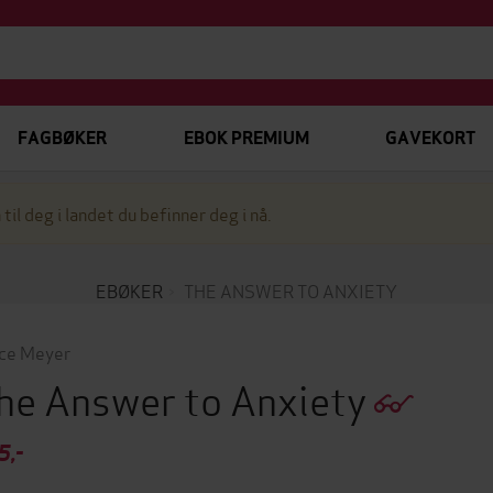
FAGBØKER
EBOK PREMIUM
GAVEKORT
 til deg i landet du befinner deg i nå.
EBØKER
THE ANSWER TO ANXIETY
ce Meyer
he Answer to Anxiety
5,-