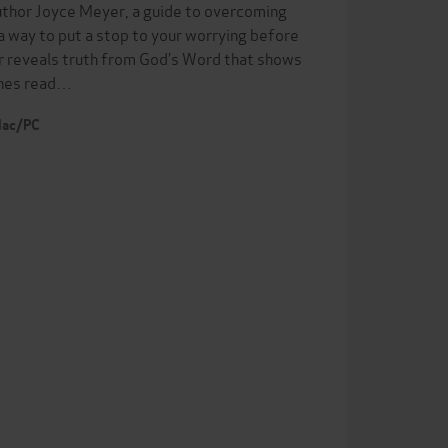
thor Joyce Meyer, a guide to overcoming
a way to put a stop to your worrying before
er reveals truth from God’s Word that shows
ches read…
 Mac/PC