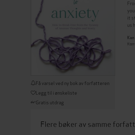
Fro
you
it 
us 
Kan 
Kan 
Få varsel ved ny bok av forfatteren
Legg til i ønskeliste
Gratis utdrag
Flere bøker av samme forfat