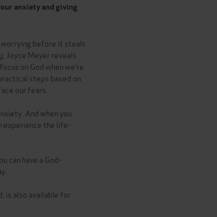
our anxiety and giving
 worrying before it steals
y,
Joyce Meyer reveals
 focus on God when we’re
practical steps based on
ace our fears.
anxiety. And when you
n experience the life-
you can have a God-
ay.
d
, is also available for