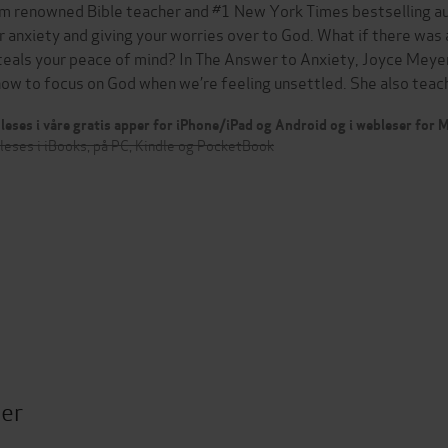
m renowned Bible teacher and #1 New York Times bestselling au
r anxiety and giving your worries over to God. What if there was 
steals your peace of mind? In The Answer to Anxiety, Joyce Mey
how to focus on God when we’re feeling unsettled. She also tea
leses i våre gratis apper for iPhone/iPad og Android og i webleser for
leses i iBooks, på PC, Kindle og PocketBook
ter