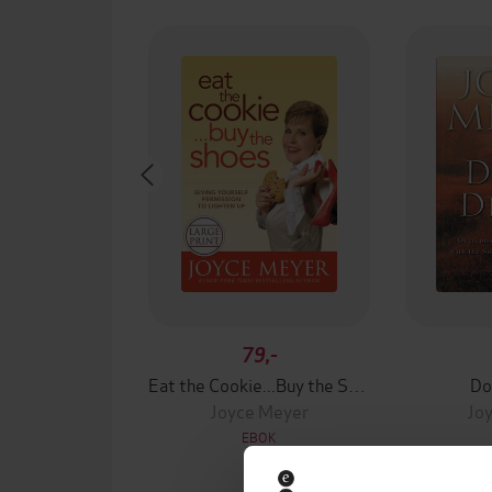
79,-
Eat the Cookie...Buy the Shoes
Do
Joyce Meyer
Jo
EBOK