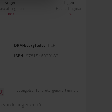
Krigen
Ingen
ascal Engman
Pascal Engman
EBOK
EBOK
LCP
DRM-beskyttelse
9781546029182
ISBN
Betingelser for brukergenerert innhold
0)
n vurderinger ennå