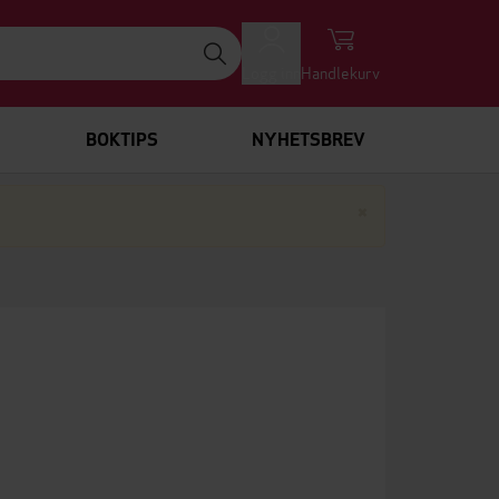
Logg inn
Handlekurv
BOKTIPS
NYHETSBREV
Lukk
×