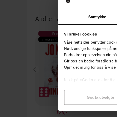
Andre har også kjøpt
Samtykke
Premium
Pre
Vi bruker cookies
Vinner av Rivertonprisen
Første gan
Våre nettsider benytter cooki
Nødvendige funksjoner på ne
Forbedrer opplevelsen din på
Gir oss en bedre forståelse fo
Gjør det mulig for oss å vise
Klikk på «Godta alle» for å gi
samtykke til spesifikke formå
Godta utvalgte
129,-