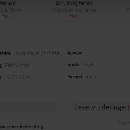
Utskudd
En lykkelig familie
 Lier Horst
Stian Hjelvin Andersen
P
EBOK
EBOK
Joyce Meyer
(forfatter)
Sjanger
ttere
English
FaithWords
Språk
g
epub
16.03.2024
Format
t
Leservurderinger
(
Inge
rk Times
bestselling