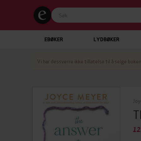
EBØKER
LYDBØKER
Vi har dessverre ikke tillatelse til å selge boken
Joy
T
12