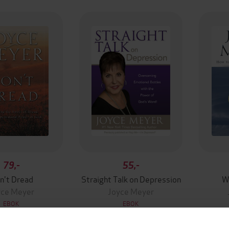
79,-
55,-
n't Dread
Straight Talk on Depression
W
yce Meyer
Joyce Meyer
EBOK
EBOK