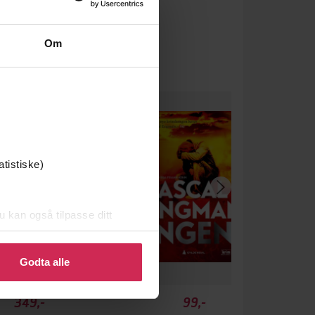
Om
atistiske)
u kan også tilpasse ditt
 eller endre ditt samtykke.
Godta alle
349,-
99,-