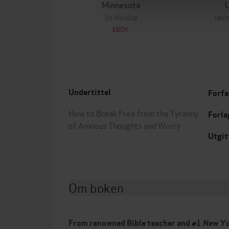
Minnesota
Jo Nesbø
Jørn
EBOK
Undertittel
Forfa
How to Break Free from the Tyranny
Forla
of Anxious Thoughts and Worry
Utgit
Om boken
From renowned Bible teacher and #1
New Yo