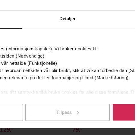
Detaljer
mium
Premium
g på tilbud
es (informasjonskapsler). Vi bruker cookies til:
ttsiden (Nødvendige)
 vår nettside (Funksjonelle)
r hvordan nettsiden vår blir brukt, slik at vi kan forbedre den (St
 deg relevante produkter, kampanjer og tilbud (Markedsføring)
 oss ditt samtykke til å bruke cookies for alle disse formålene. D
l ved å klikke på «Tilpass». Du kan når som helst trekke tilbake
Tilpass
129,-
79,-