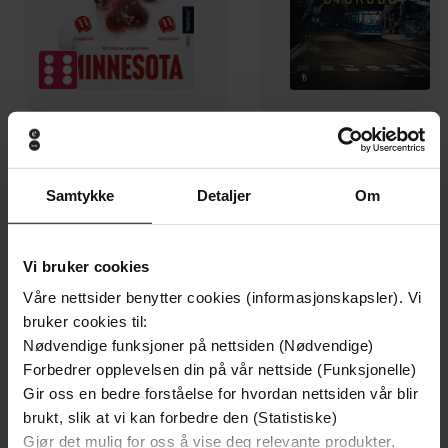
199,-
349,-
Minnesota
Utskudd
Jo Nesbø
Jørn Lier Horst
Samtykke
Detaljer
Om
EBOK
EBOK
Vi bruker cookies
Våre nettsider benytter cookies (informasjonskapsler). Vi
bruker cookies til:
The Best Eating Plan to Control Your
Undertittel
Nødvendige funksjoner på nettsiden (Nødvendige)
Weight and Improve Your Health for Life
Forbedrer opplevelsen din på vår nettside (Funksjonelle)
Marla Heller
(forfatter)
Gir oss en bedre forståelse for hvordan nettsiden vår blir
Forfattere
brukt, slik at vi kan forbedre den (Statistiske)
Grand Central Publishing
Forlag
Gjør det mulig for oss å vise deg relevante produkter,