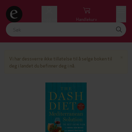
Logg inn
Handlekurv
Meny
Lu
×
Vi har dessverre ikke tillatelse til å selge boken til
deg i landet du befinner deg i nå.