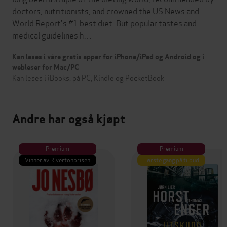
doctors, nutritionists, and crowned the US News and
World Report's #1 best diet. But popular tastes and
medical guidelines h…
Kan leses i våre gratis apper for iPhone/iPad og Android og i
webleser for Mac/PC
Kan leses i iBooks, på PC, Kindle og PocketBook
Andre har også kjøpt
Premium
Premium
Vinner av Rivertonprisen
Første gang på tilbud