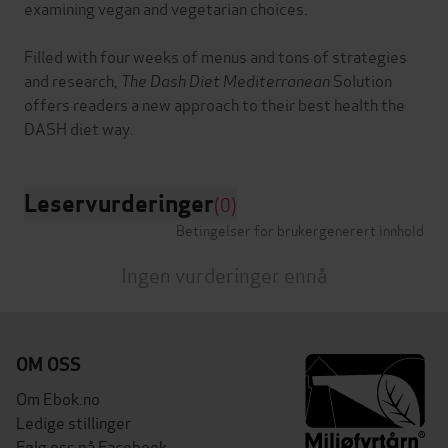
examining vegan and vegetarian choices.
Filled with four weeks of menus and tons of strategies
and research,
The Dash Diet Mediterranean
Solution
offers readers a new approach to their best health the
Leservurderinger
(0)
Betingelser for brukergenerert innhold
Ingen vurderinger ennå
OM OSS
Om Ebok.no
Ledige stillinger
Følg oss på Facebook