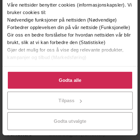
Våre nettsider benytter cookies (informasjonskapsler). Vi
bruker cookies til:
Nødvendige funksjoner på nettsiden (Nødvendige)
Forbedrer opplevelsen din på vår nettside (Funksjonelle)
Gir oss en bedre forståelse for hvordan nettsiden vår blir
brukt, slik at vi kan forbedre den (Statistiske)
Gjør det mulig for oss å vise deg relevante produkter,
kampanjer og tilbud (Markedsføring)
Klikk på «Godta alle» for å gi oss ditt samtykke til å
199,-
349,-
bruke cookies for alle disse formålene. Du kan også
Godta alle
Minnesota
Utskudd
tilpasse ditt samtykke til spesifikke formål ved å klikke
Jo Nesbø
Jørn Lier Horst
på «Tilpass». Du kan når som helst trekke tilbake eller
EBOK
EBOK
Tilpass
endre ditt samtykke.
Godta utvalgte
David Dalglish
(forfatter)
Forfattere