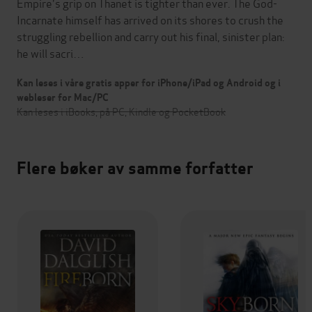
Empire's grip on Thanet is tighter than ever. The God-
Incarnate himself has arrived on its shores to crush the
struggling rebellion and carry out his final, sinister plan:
he will sacri…
Kan leses i våre gratis apper for iPhone/iPad og Android og i
webleser for Mac/PC
Kan leses i iBooks, på PC, Kindle og PocketBook
Flere bøker av samme forfatter