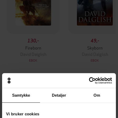
130,-
49,-
Fireborn
Skyborn
David Dalglish
David Dalglish
EBOK
EBOK
Andre har også kjøpt
Samtykke
Detaljer
Om
Premium
Premium
Vinner av Rivertonprisen
Første gang på tilbud
Vi bruker cookies