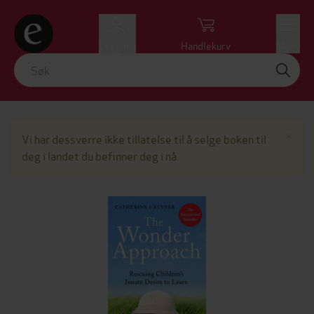
Logg inn
Handlekurv
Meny
Lu
×
Vi har dessverre ikke tillatelse til å selge boken til
deg i landet du befinner deg i nå.