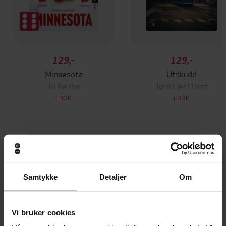
129,-
129,-
Minnesota
Utskudd
Jo Nesbø
Jørn Lier Horst
EBOK
EBOK
Rescuing Children's Innate Desire to
Undertittel
Learn
Samtykke
Detaljer
Om
Catherine L'Ecuyer
(forfatter)
Forfattere
Robinson
Forlag
Vi bruker cookies