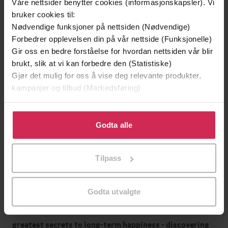
26.09.2019
Utgitt
Våre nettsider benytter cookies (informasjonskapsler). Vi
bruker cookies til:
Sjanger
Nødvendige funksjoner på nettsiden (Nødvendige)
Forbedrer opplevelsen din på vår nettside (Funksjonelle)
English
Språk
Gir oss en bedre forståelse for hvordan nettsiden vår blir
epub
brukt, slik at vi kan forbedre den (Statistiske)
Format
Gjør det mulig for oss å vise deg relevante produkter,
LCP
DRM-
kampanjer og tilbud (Markedsføring)
beskyttelse
Klikk på «Godta alle» for å gi oss ditt samtykke til å
9781472143860
ISBN
bruke cookies for alle disse formålene. Du kan også
Godta alle
tilpasse ditt samtykke til spesifikke formål ved å klikke
på «Tilpass». Du kan når som helst trekke tilbake eller
Tilpass
Om boken
endre ditt samtykke.
Godta utvalgte
'This book is a must-read for parents and educators
who want to refocus children's attention to one of the
greatest secrets to long-term happiness - discovering