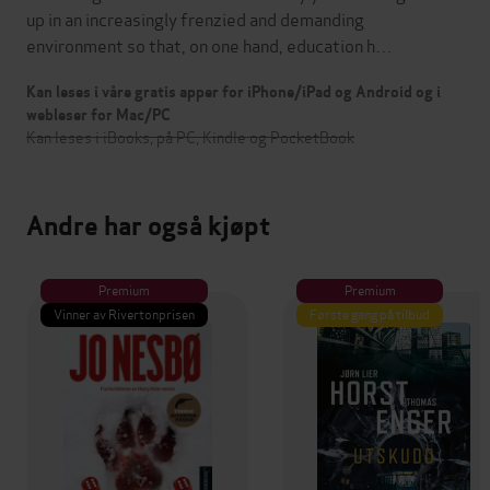
up in an increasingly frenzied and demanding
environment so that, on one hand, education h…
Kan leses i våre gratis apper for iPhone/iPad og Android og i
webleser for Mac/PC
Kan leses i iBooks, på PC, Kindle og PocketBook
Andre har også kjøpt
Premium
Premium
Vinner av Rivertonprisen
Første gang på tilbud