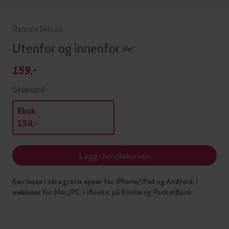
Rannov Nilsen
Utenfor og innenfor
159,-
Skuespill
Ebok
159,-
Legg i handlekurven
Kan leses i våre gratis apper for iPhone/iPad og Android, i
webleser for Mac/PC, i iBooks, på Kindle og PocketBook