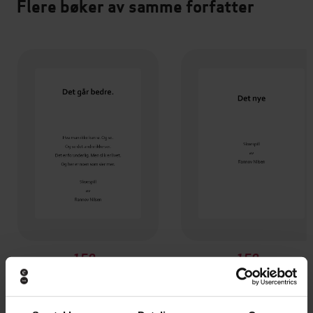
Flere bøker av samme forfatter
159,-
159,-
Det går bedre
Det nye
Rannov Nilsen
Rannov Nilsen
EBOK
EBOK