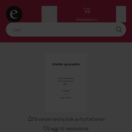
Logg inn
Handlekurv
Meny
Få varsel ved ny bok av forfatteren
Legg til i ønskeliste