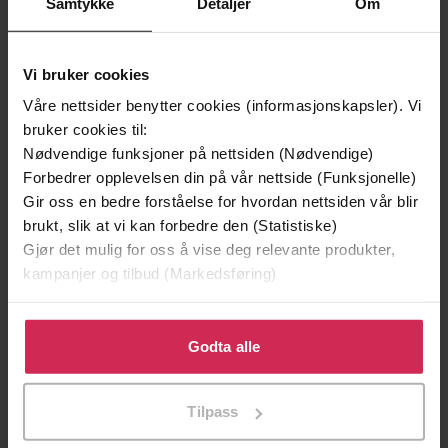
Samtykke
Detaljer
Om
Vi bruker cookies
Andre har også kjøpt
Våre nettsider benytter cookies (informasjonskapsler). Vi
bruker cookies til:
Nødvendige funksjoner på nettsiden (Nødvendige)
Premium
Premium
Forbedrer opplevelsen din på vår nettside (Funksjonelle)
Vinner av Rivertonprisen
Første gang på tilbud
Gir oss en bedre forståelse for hvordan nettsiden vår blir
brukt, slik at vi kan forbedre den (Statistiske)
Gjør det mulig for oss å vise deg relevante produkter,
kampanjer og tilbud (Markedsføring)
Klikk på «Godta alle» for å gi oss ditt samtykke til å
bruke cookies for alle disse formålene. Du kan også
Godta alle
tilpasse ditt samtykke til spesifikke formål ved å klikke
på «Tilpass». Du kan når som helst trekke tilbake eller
Tilpass
endre ditt samtykke.