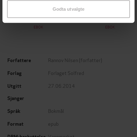
199,-
349,-
Godta utvalgte
Minnesota
Utskudd
Jo Nesbø
Jørn Lier Horst
EBOK
EBOK
Rannov Nilsen
(forfatter)
Forfattere
Forlaget Solfred
Forlag
27.06.2014
Utgitt
Sjanger
Bokmål
Språk
epub
Format
Vannmerket
DRM-beskyttelse