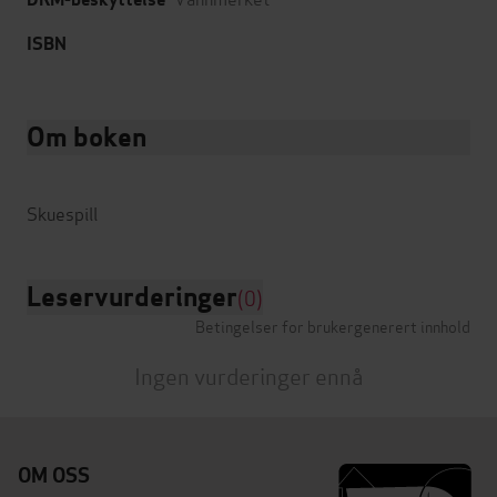
ISBN
Om boken
Leservurderinger
(0)
Betingelser for brukergenerert innhold
Ingen vurderinger ennå
OM OSS