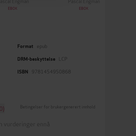
ascal Engman
Pascal Engman
EBOK
EBOK
epub
Format
LCP
DRM-beskyttelse
9781454950868
ISBN
Betingelser for brukergenerert innhold
0)
n vurderinger ennå