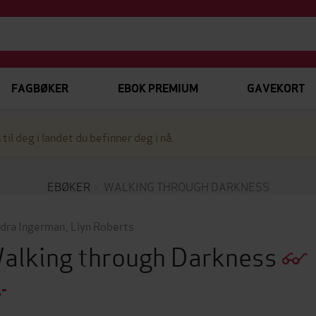
FAGBØKER
EBOK PREMIUM
GAVEKORT
 til deg i landet du befinner deg i nå.
EBØKER
WALKING THROUGH DARKNESS
dra Ingerman
,
Llyn Roberts
alking through Darkness
,-