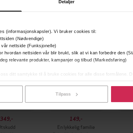
Detaljer
mium
Premium
es (informasjonskapsler). Vi bruker cookies til:
g på tilbud
ttsiden (Nødvendige)
 vår nettside (Funksjonelle)
r hvordan nettsiden vår blir brukt, slik at vi kan forbedre den (St
 deg relevante produkter, kampanjer og tilbud (Markedsføring)
 oss ditt samtykke til å bruke cookies for alle disse formålene. D
l ved å klikke på «Tilpass». Du kan når som helst trekke tilbake
Tilpass
349,-
149,-
Utskudd
En lykkelig familie