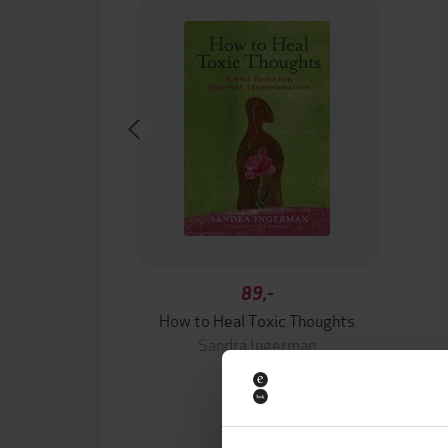
89,-
How to Heal Toxic Thoughts
Sandra Ingerman
EBOK