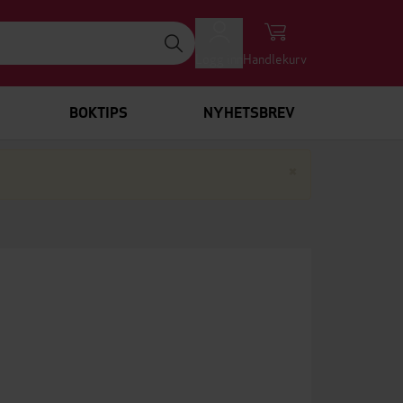
Logg inn
Handlekurv
BOKTIPS
NYHETSBREV
Lukk
×