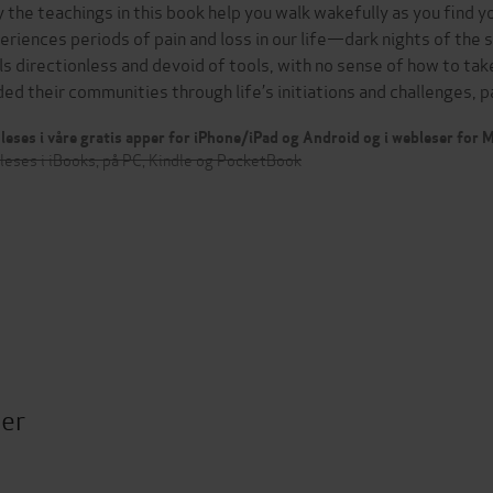
 the teachings in this book help you walk wakefully as you find 
eriences periods of pain and loss in our life—dark nights of the s
ls directionless and devoid of tools, with no sense of how to take
ded their communities through life’s initiations and challenges,
leses i våre gratis apper for iPhone/iPad og Android og i webleser for
leses i iBooks, på PC, Kindle og PocketBook
ter