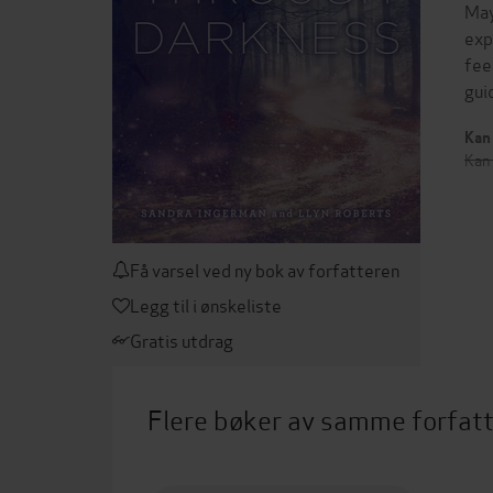
May
exp
fee
gui
Kan 
Kan 
Få varsel ved ny bok av forfatteren
Legg til i ønskeliste
Gratis utdrag
Flere bøker av samme forfat