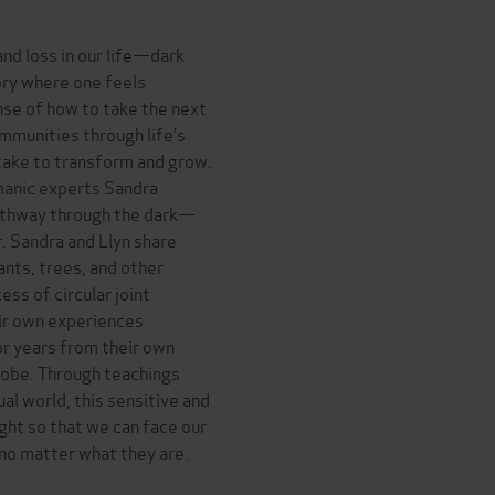
nd loss in our life—dark
tory where one feels
nse of how to take the next
ommunities through life’s
 take to transform and grow.
manic experts Sandra
pathway through the dark—
. Sandra and Llyn share
ants, trees, and other
ss of circular joint
eir own experiences
r years from their own
globe. Through teachings
ual world, this sensitive and
ght so that we can face our