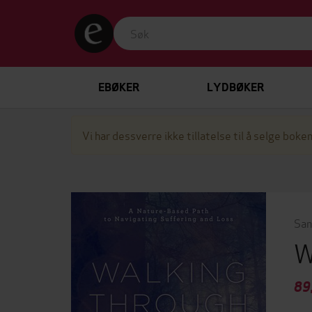
EBØKER
LYDBØKER
Vi har dessverre ikke tillatelse til å selge boken
San
W
89