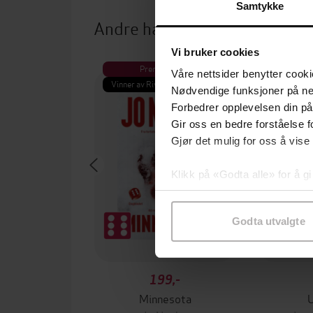
Samtykke
Andre har også kjøpt
Vi bruker cookies
Premium
Pre
Våre nettsider benytter cooki
Vinner av Rivertonprisen
Første gan
Nødvendige funksjoner på ne
Forbedrer opplevelsen din på
Gir oss en bedre forståelse fo
Gjør det mulig for oss å vise
Klikk på «Godta alle» for å gi
samtykke til spesifikke formå
Godta utvalgte
199,-
Minnesota