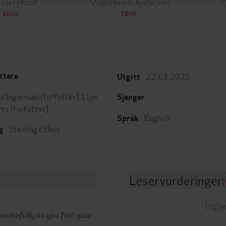
 Lier Horst
Stian Hjelvin Andersen
P
EBOK
EBOK
22.03.2025
ttere
Utgitt
a Ingerman
(forfatter),
Llyn
Sjanger
rts
(forfatter)
English
Språk
Sterling Ethos
g
Leservurderinger
(
Inge
 wakefully as you find your