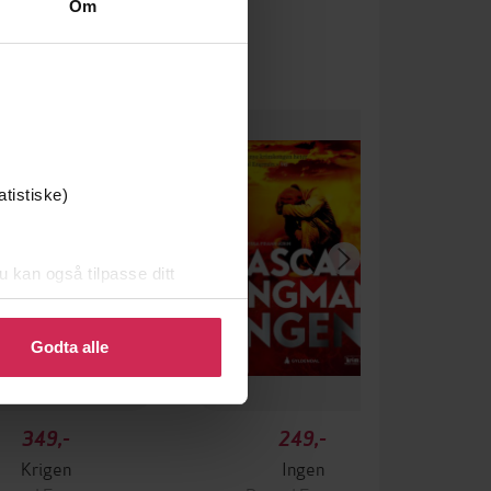
Om
atistiske)
u kan også tilpasse ditt
 eller endre ditt samtykke.
Godta alle
349,-
249,-
Krigen
Ingen