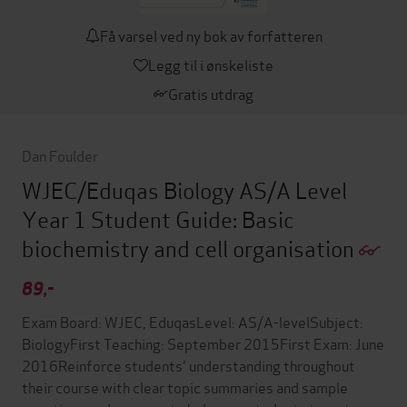
Få varsel ved ny bok av forfatteren
Legg til i ønskeliste
Gratis utdrag
Dan Foulder
WJEC/Eduqas Biology AS/A Level
Year 1 Student Guide: Basic
biochemistry and cell organisation
89,-
Exam Board: WJEC, EduqasLevel: AS/A-levelSubject:
BiologyFirst Teaching: September 2015First Exam: June
2016Reinforce students' understanding throughout
their course with clear topic summaries and sample