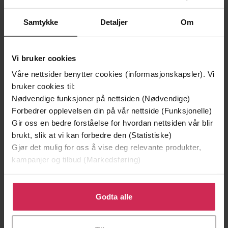
Samtykke
Detaljer
Om
Vi bruker cookies
Våre nettsider benytter cookies (informasjonskapsler). Vi
bruker cookies til:
Nødvendige funksjoner på nettsiden (Nødvendige)
Forbedrer opplevelsen din på vår nettside (Funksjonelle)
129,-
129,-
Gir oss en bedre forståelse for hvordan nettsiden vår blir
brukt, slik at vi kan forbedre den (Statistiske)
Minnesota
Utskudd
Gjør det mulig for oss å vise deg relevante produkter,
Jo Nesbø
Jørn Lier Horst
kampanjer og tilbud (Markedsføring)
EBOK
EBOK
Klikk på «Godta alle» for å gi oss ditt samtykke til å
bruke cookies for alle disse formålene. Du kan også
Godta alle
tilpasse ditt samtykke til spesifikke formål ved å klikke
Dan Foulder
(forfatter)
Forfattere
på «Tilpass». Du kan når som helst trekke tilbake eller