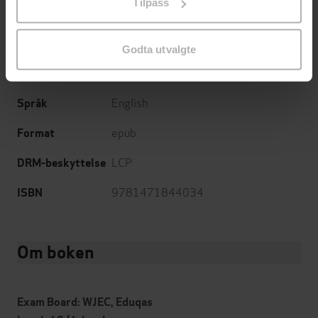
Tilpass
endre ditt samtykke.
Philip Allan
Forlag
07.12.2015
Utgitt
Godta utvalgte
Sjanger
English
Språk
epub
Format
LCP
DRM-beskyttelse
9781471844034
ISBN
Om boken
Exam Board: WJEC, Eduqas