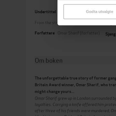
samtykke til spesifikke formå
Undertittel
Godta utvalgte
Forla
From the streets to success
Utgit
Omar Sharif
(forfatter)
Forfattere
Sjang
Om boken
The unforgettable true story of former gan
Britain Award winner, Omar Sharif, who tran
might change yours...
Omar Sharif grew up in London surrounded by
loyalties. Carrying a knife offered him prote
after three of his friends were murdered, O