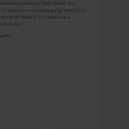
ritain Award winner, Omar Sharif, who
p in London surrounded by gangs with fierce
. But after three of his friends were
tain Award w…
 Mac/PC