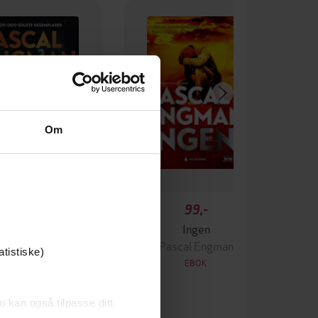
Om
349,-
99,-
Krigen
Ingen
ascal Engman
Pascal Engman
atistiske)
EBOK
EBOK
u kan også tilpasse ditt