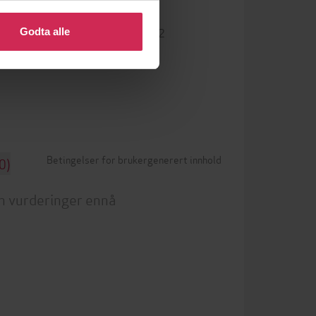
 eller endre ditt samtykke.
9781526367242
Godta alle
ISBN
Betingelser for brukergenerert innhold
0)
n vurderinger ennå