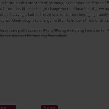
 unforgettable true story of former gang member and Pride of B
nsformed his life - and might change yours... Omar Sharif grew u
alties. Carrying a knife offered him protection; belonging; family
dered, Omar sought to change his life. He is now a Pride of Bri
leses i våre gratis apper for iPhone/iPad og Android og i webleser for
leses i iBooks, på PC, Kindle og PocketBook
mium
Premium