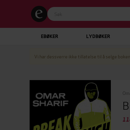
EBØKER
LYDBØKER
Vi har dessverre ikke tillatelse til å selge boken
Oma
B
11