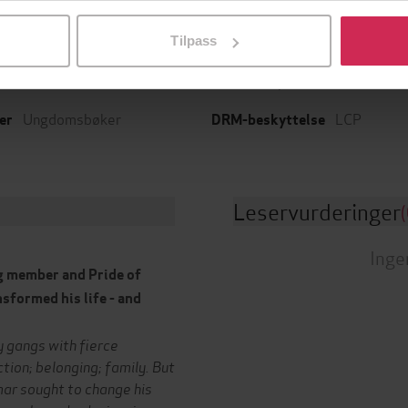
l ved å klikke på «Tilpass». Du kan når som helst trekke tilbake
Wren & Rook
English
Tilpass
g
Språk
08.05.2025
epub
t
Format
Ungdomsbøker
LCP
er
DRM-beskyttelse
Leservurderinger
(
Inge
g member and Pride of
sformed his life - and
 gangs with fierce
ction; belonging; family. But
mar sought to change his