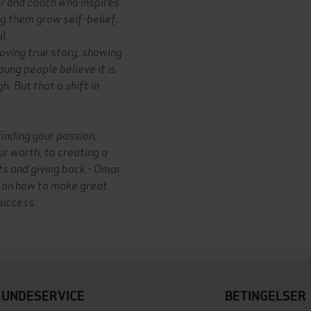
er and coach who inspires
ng them grow self-belief,
l.
oving true story, showing
ung people believe it is
h. But that a shift in
finding your passion,
ur worth, to
creating a
ts and giving back -
Omar
 on how to make great
success.
KUNDESERVICE
BETINGELSER