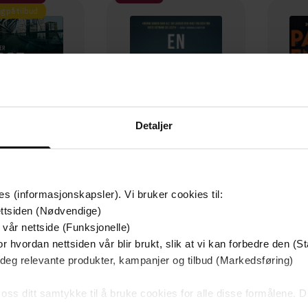
g på tilbud
Detaljer
es (informasjonskapsler). Vi bruker cookies til:
129,-
79,-
ttsiden (Nødvendige)
Utskudd
En lykkelig familie
 vår nettside (Funksjonelle)
 Lier Horst
Stian Hjelvin Andersen
P
r hvordan nettsiden vår blir brukt, slik at vi kan forbedre den (St
EBOK
EBOK
 deg relevante produkter, kampanjer og tilbud (Markedsføring)
 oss ditt samtykke til å bruke cookies for alle disse formålene. D