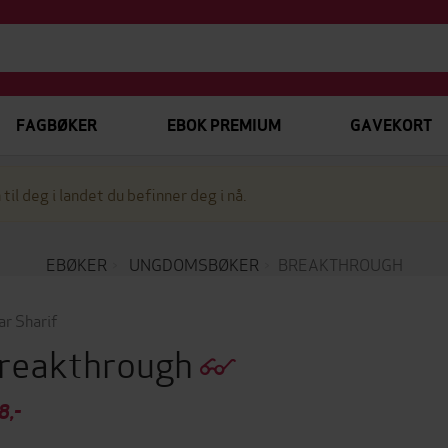
FAGBØKER
EBOK PREMIUM
GAVEKORT
 til deg i landet du befinner deg i nå.
EBØKER
UNGDOMSBØKER
BREAKTHROUGH
r Sharif
reakthrough
8,-