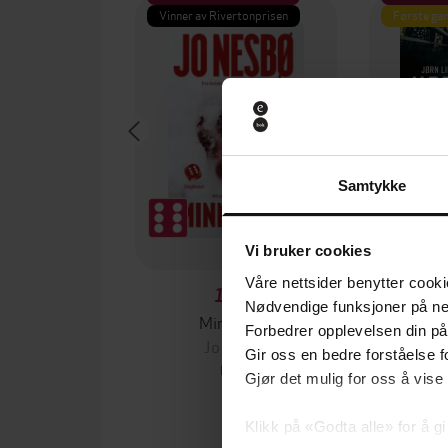
Vinner av Rivertonprisen
Første gan
Samtykke
Vi bruker cookies
Våre nettsider benytter cooki
129,-
Nødvendige funksjoner på ne
Minnesota
Forbedrer opplevelsen din på
Jo Nesbø
Jørn
Gir oss en bedre forståelse fo
EBOK
Gjør det mulig for oss å vise
Klikk på «Godta alle» for å gi