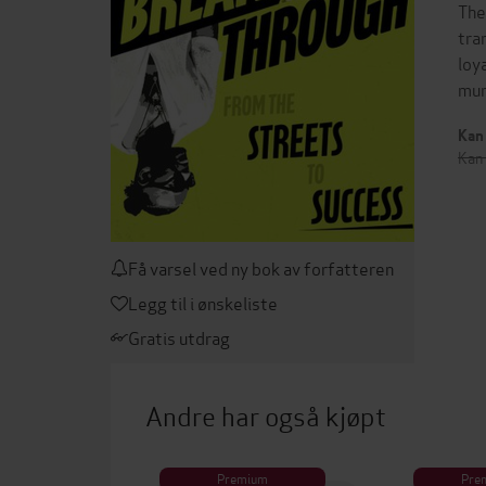
The
tra
loy
mur
Kan 
Kan 
Få varsel ved ny bok av forfatteren
Legg til i ønskeliste
Gratis utdrag
Andre har også kjøpt
Premium
Pre