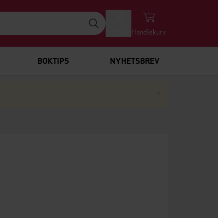
Logg inn
Handlekurv
BOKTIPS
NYHETSBREV
Lukk
×