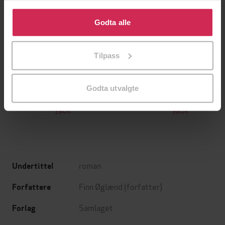
Klikk på «Godta alle» for å gi oss ditt samtykke til å
bruke cookies for alle disse formålene. Du kan også
Godta alle
tilpasse ditt samtykke til spesifikke formål ved å klikke
på «Tilpass». Du kan når som helst trekke tilbake eller
Tilpass
endre ditt samtykke.
199,-
349,-
Minnesota
Utskudd
Godta utvalgte
Jo Nesbø
Jørn Lier Horst
EBOK
EBOK
roman
Undertittel
Finn Øglænd
(forfatter)
Forfattere
Samlaget
Forlag