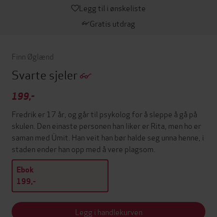
Legg til i ønskeliste
Gratis utdrag
Finn Øglænd
Svarte sjeler
199,-
Fredrik er 17 år, og går til psykolog for å sleppe å gå på
skulen. Den einaste personen han liker er Rita, men ho er
saman med Ümit. Han veit han bør halde seg unna henne, i
staden ender han opp med å vere plagsom.
Ebok
199,-
Legg i handlekurven