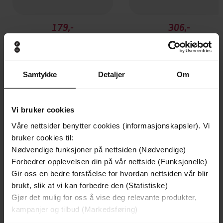
179,-
306,-
Posisjonar 2012
Leve evig som støvet
Finn Øglænd
Finn Øglænd
EBOK
EBOK
Samtykke
Detaljer
Om
Vi bruker cookies
Andre har også kjøpt
Våre nettsider benytter cookies (informasjonskapsler). Vi
bruker cookies til:
Premium
Premium
Nødvendige funksjoner på nettsiden (Nødvendige)
Vinner av Rivertonprisen
Første gang på tilbud
Forbedrer opplevelsen din på vår nettside (Funksjonelle)
Gir oss en bedre forståelse for hvordan nettsiden vår blir
brukt, slik at vi kan forbedre den (Statistiske)
Gjør det mulig for oss å vise deg relevante produkter,
kampanjer og tilbud (Markedsføring)