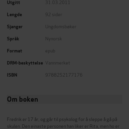
31.03.2011
Utgitt
92
sider
Lengde
Ungdomsbøker
Sjanger
Nynorsk
Språk
epub
Format
Vannmerket
DRM-beskyttelse
9788252177176
ISBN
Om boken
Fredrik er 17 år, og går til psykolog for å sleppe å gå på
skulen. Den einaste personen han liker er Rita, men ho er