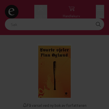
Logg inn
Handlekurv
Meny
Få varsel ved ny bok av forfatteren