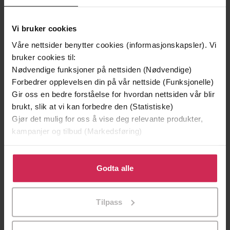
Vi bruker cookies
Våre nettsider benytter cookies (informasjonskapsler). Vi
bruker cookies til:
Nødvendige funksjoner på nettsiden (Nødvendige)
Forbedrer opplevelsen din på vår nettside (Funksjonelle)
Gir oss en bedre forståelse for hvordan nettsiden vår blir
169,-
249,-
brukt, slik at vi kan forbedre den (Statistiske)
Blod på snø
Mysteri
Gjør det mulig for oss å vise deg relevante produkter,
Jo Nesbø
Camilla Brinck
kampanjer og tilbud (Markedsføring)
LYDBOK
LYDBOK
Klikk på «Godta alle» for å gi oss ditt samtykke til å
bruke cookies for alle disse formålene. Du kan også
Godta alle
tilpasse ditt samtykke til spesifikke formål ved å klikke
Scott Molvær Maurstad
(innleser)
Forfattere
på «Tilpass». Du kan når som helst trekke tilbake eller
Tilpass
endre ditt samtykke.
Cappelen Damm
Forlag