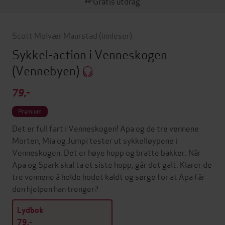
Gratis utdrag
Scott Molvær Maurstad
(innleser)
Sykkel-action i Venneskogen
(Vennebyen)
79,-
Premium
Det er full fart i Venneskogen! Apa og de tre vennene
Morten, Mia og Jumpi tester ut sykkelløypene i
Venneskogen. Det er høye hopp og bratte bakker. Når
Apa og Spark skal ta et siste hopp, går det galt. Klarer de
tre vennene å holde hodet kaldt og sørge for at Apa får
den hjelpen han trenger?
Lydbok
79,-