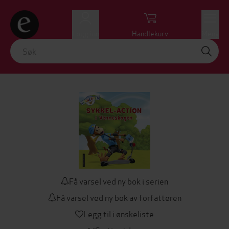
Logg inn
Handlekurv
Meny
Få varsel ved ny bok i serien
Få varsel ved ny bok av forfatteren
Legg til i ønskeliste