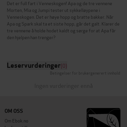
Det er full fart i Venneskogen! Apa og de tre vennene
Morten, Mia og Jumpi tester ut sykkelløypene i
Venneskogen. Det er høye hopp og bratte bakker. Når
Apa og Spark skal ta et siste hopp, går det galt. Klarer de
tre vennene å holde hodet kaldt og sørge for at Apa får
den hjelpen han trenger?
Leservurderinger
(0)
Betingelser for brukergenerert innhold
Ingen vurderinger ennå
OM OSS
Om Ebok.no