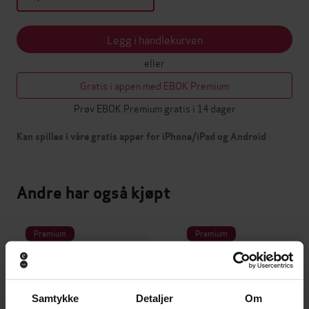
Legg i handlekurven
eller
Gratis i appen med EBOK Premium
Prøv EBOK Premium gratis i 14 dager
Kan spilles i våre gratis apper for iPhone/iPad og Android
Andre har også kjøpt
Premium
Premium
Samtykke
Detaljer
Om