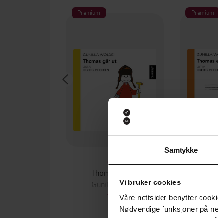
Premium
Premium
Samtykke
59,-
Thomas går ut
Thom
Vi bruker cookies
Gunilla Wolde
Gun
LYDBOK
Våre nettsider benytter cooki
Nødvendige funksjoner på ne