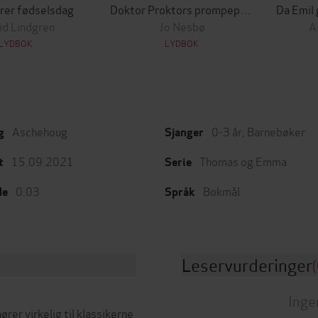
irer fødselsdag
Doktor Proktors prompepulver
id Lindgren
Jo Nesbø
A
LYDBOK
LYDBOK
Aschehoug
0-3 år
,
Barnebøker
g
Sjanger
15.09.2021
Thomas og Emma
t
Serie
0:03
Bokmål
de
Språk
Leservurderinger
(
Inge
er virkelig til klassikerne