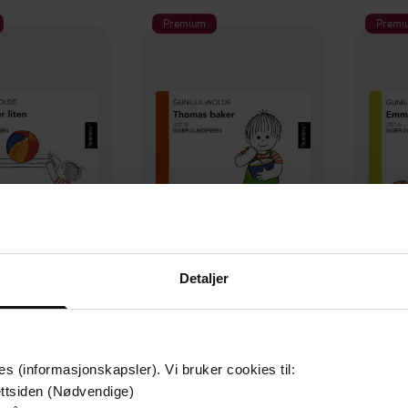
Premium
Premi
Detaljer
59,-
59,-
as er liten
Thomas baker
Emm
illa Wolde
Gunilla Wolde
LYDBOK
LYDBOK
es (informasjonskapsler). Vi bruker cookies til:
ttsiden (Nødvendige)