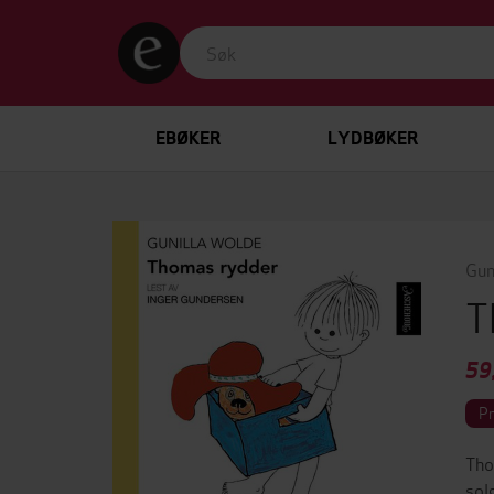
EBØKER
LYDBØKER
Gun
T
59
P
Tho
sol