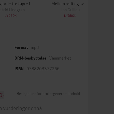
Da Emil gjorde tre tapre forsøk på å få ut Linas jeksel, og etterpå malte lille Ida knallblå
Mellom rødt og svart
strid Lindgren
Jan Guillou
LYDBOK
LYDBOK
mp3
Format
Vannmerket
DRM-beskyttelse
9788203377266
ISBN
Betingelser for brukergenerert innhold
0)
n vurderinger ennå