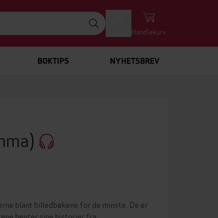
Logg inn
Handlekurv
BOKTIPS
NYHETSBREV
Emma)
rne blant billedbøkene for de minste. De er
ne henter sine historier fra