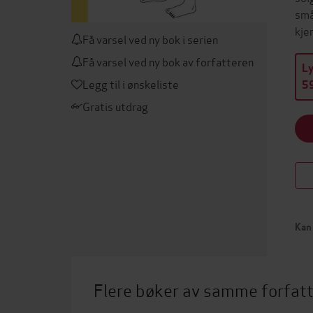
små
kjen
Få varsel ved ny bok i serien
Få varsel ved ny bok av forfatteren
L
Legg til i ønskeliste
59
Gratis utdrag
Kan 
Flere bøker av samme forfat