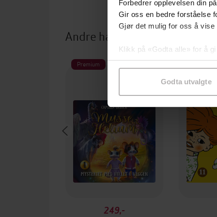
Forbedrer opplevelsen din på
Gir oss en bedre forståelse fo
Gjør det mulig for oss å vise
Andre har også kjøpt
Klikk på «Godta alle» for å gi
samtykke til spesifikke formå
Premium
Godta utvalgte
249,-