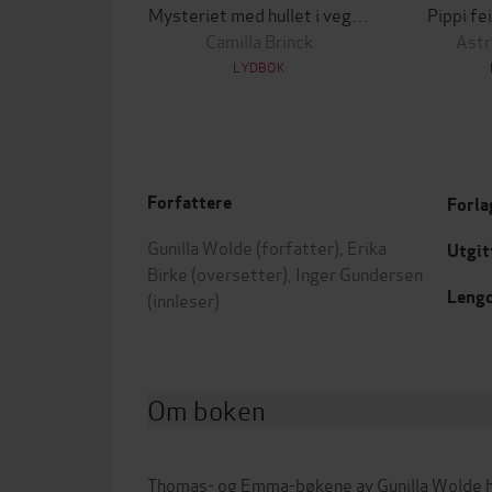
Mysteriet med hullet i veggen
Pippi fe
Camilla Brinck
Astr
LYDBOK
Forfattere
Forla
Gunilla Wolde
(forfatter),
Erika
Utgit
Birke
(oversetter),
Inger Gundersen
Leng
(innleser)
Om boken
Thomas- og Emma-bøkene av Gunilla Wolde hør