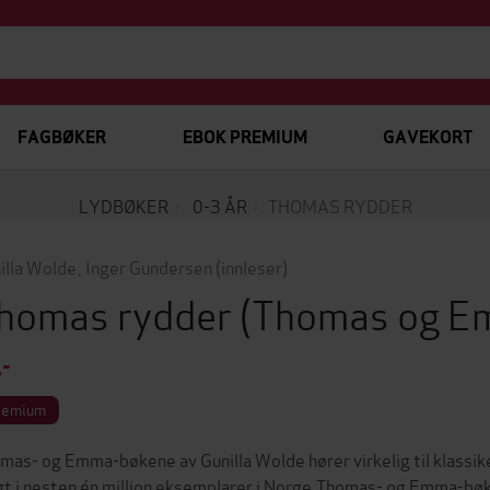
FAGBØKER
EBOK PREMIUM
GAVEKORT
LYDBØKER
0-3 ÅR
THOMAS RYDDER
illa Wolde
,
Inger Gundersen
(innleser)
homas rydder
(Thomas og 
,-
remium
mas- og Emma-bøkene av Gunilla Wolde hører virkelig til klassike
gt i nesten én million eksemplarer i Norge.Thomas- og Emma-bøke