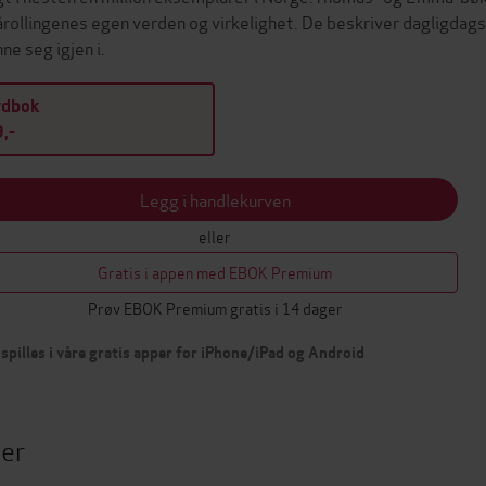
rollingenes egen verden og virkelighet. De beskriver dagligdags
ne seg igjen i.
ydbok
,-
Legg i handlekurven
eller
Gratis i appen med EBOK Premium
Prøv EBOK Premium gratis i 14 dager
spilles i våre gratis apper for iPhone/iPad og Android
ter