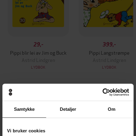
29,-
399,-
Pippi blir lei av Jim og Buck
Pippi Langstrømpe
Astrid Lindgren
Astrid Lindgren
LYDBOK
LYDBOK
Andre har også kjøpt
Samtykke
Detaljer
Om
Premium
Vi bruker cookies