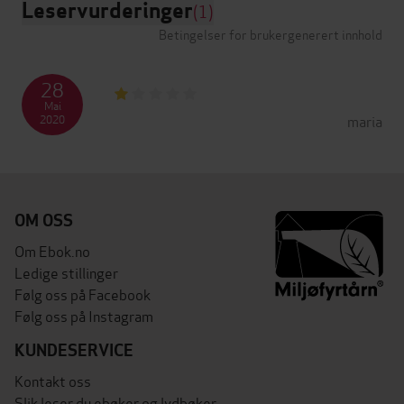
Leservurderinger
(1)
Betingelser for brukergenerert innhold
28
Mai
maria
2020
OM OSS
Om Ebok.no
Ledige stillinger
Følg oss på Facebook
Følg oss på Instagram
KUNDESERVICE
Kontakt oss
Slik leser du ebøker og lydbøker