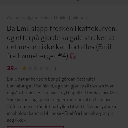
Astrid Lindgren
,
Håvard Bakke
(innleser)
Da Emil slapp frosken i kaffekurven,
og etterpå gjorde så gale streker at
det nesten ikke kan fortelles
(Emil
fra Lønneberget #4)
39,-
(1)
Emil, det er han som bor på gården Katthult i
Lønneberget i Småland, og som gjør spell nesten hver
dag året rundt. Etter hvert nytt spell sitter han innelåst i
Snekkerbua og spikker seg en morsom liten tremann.
369 tremenn står det på hyllen til slutt. Denne lydboka
inneholder kapittel 4 i boka «Emil fra Lønneberget gir
seg ikke».