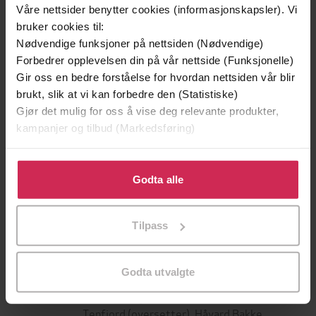
Våre nettsider benytter cookies (informasjonskapsler). Vi
bruker cookies til:
Nødvendige funksjoner på nettsiden (Nødvendige)
Forbedrer opplevelsen din på vår nettside (Funksjonelle)
Gir oss en bedre forståelse for hvordan nettsiden vår blir
brukt, slik at vi kan forbedre den (Statistiske)
Gjør det mulig for oss å vise deg relevante produkter,
kampanjer og tilbud (Markedsføring)
Klikk på «Godta alle» for å gi oss ditt samtykke til å
239,-
179,-
bruke cookies for alle disse formålene. Du kan også
Godta alle
Harry Potter og de vises stein
Skjebnedøgn
tilpasse ditt samtykke til spesifikke formål ved å klikke
J.K. Rowling
Jørgen Jæger
på «Tilpass». Du kan når som helst trekke tilbake eller
LYDBOK
LYDBOK
Tilpass
endre ditt samtykke.
Godta utvalgte
Astrid Lindgren
(forfatter),
Jo Giæver
Forfattere
Tenfjord
(oversetter),
Håvard Bakke