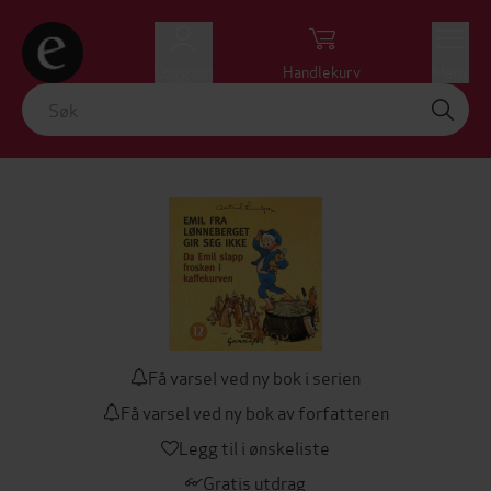
Logg inn
Handlekurv
Meny
Få varsel ved ny bok i serien
Få varsel ved ny bok av forfatteren
Legg til i ønskeliste
Gratis utdrag