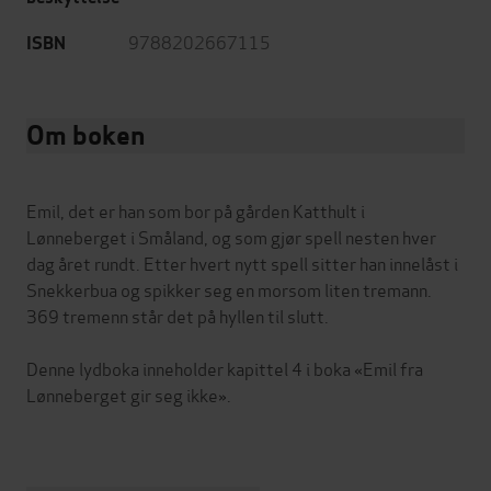
9788202667115
ISBN
Om boken
Emil, det er han som bor på gården Katthult i
Lønneberget i Småland, og som gjør spell nesten hver
dag året rundt. Etter hvert nytt spell sitter han innelåst i
Snekkerbua og spikker seg en morsom liten tremann.
369 tremenn står det på hyllen til slutt.
Denne lydboka inneholder kapittel 4 i boka «Emil fra
Lønneberget gir seg ikke».