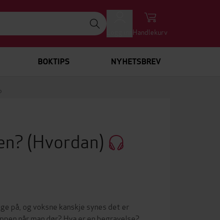
Logg inn
Handlekurv
BOKTIPS
NYHETSBREV
?
den?
(Hvordan)
ige på, og voksne kanskje synes det er
oppen når man dør? Hva er en begravelse?