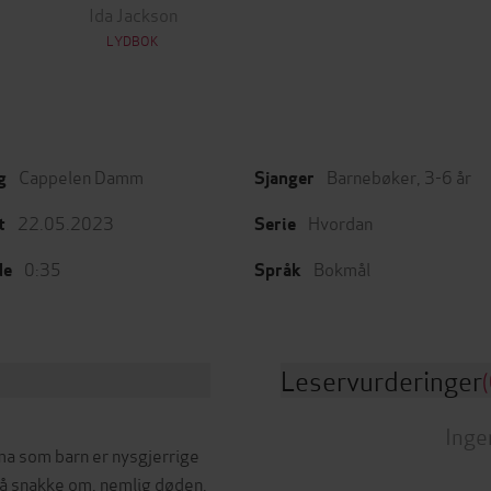
Ida Jackson
LYDBOK
Cappelen Damm
Barnebøker
,
3-6 år
g
Sjanger
22.05.2023
Hvordan
t
Serie
0:35
Bokmål
de
Språk
Leservurderinger
(
Inge
ma som barn er nysgjerrige
 å snakke om, nemlig døden.