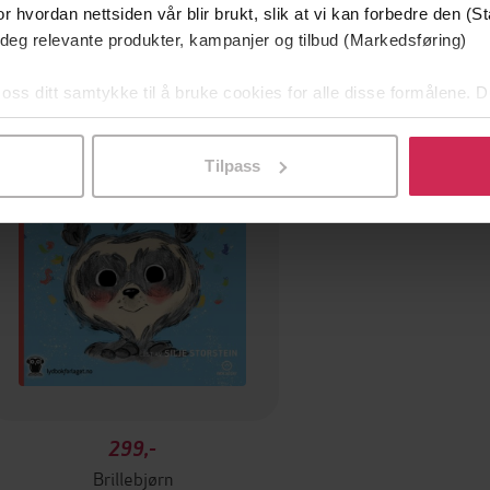
r hvordan nettsiden vår blir brukt, slik at vi kan forbedre den (St
 deg relevante produkter, kampanjer og tilbud (Markedsføring)
 oss ditt samtykke til å bruke cookies for alle disse formålene. D
Premium
l ved å klikke på «Tilpass». Du kan når som helst trekke tilbake
Tilpass
299,-
Brillebjørn