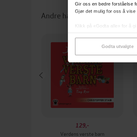
Gir oss en bedre forståelse fo
Gjør det mulig for oss å vise
Andre har også kjøpt
Klikk på «Godta alle» for å gi
samtykke til spesifikke formå
Godta utvalgte
129,-
Verdens verste barn