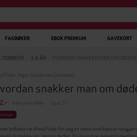
FAGBØKER
EBOK PREMIUM
GAVEKORT
LYDBØKER
3-6 ÅR
HVORDAN SNAKKER MAN OM DØDEN
a Fiske
,
Inger Gundersen
(innleser)
vordan snakker man om dø
2,-
|
Veil. pris: 299,-
|
Spar 37,-
remium
enne lydboka tar Anna Fiske for seg et tema som barn er nysgjerr
skelig å snakke om, nemlig døden. For hva skjer egentlig med kr