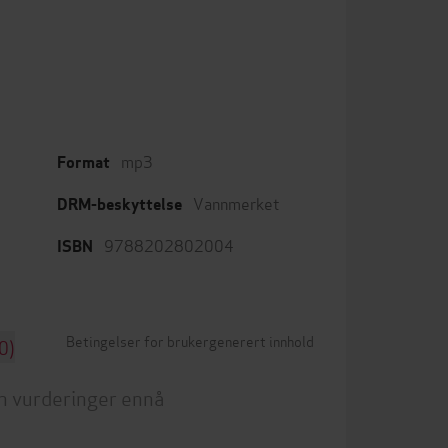
mp3
Format
Vannmerket
DRM-beskyttelse
9788202802004
ISBN
Betingelser for brukergenerert innhold
0)
n vurderinger ennå