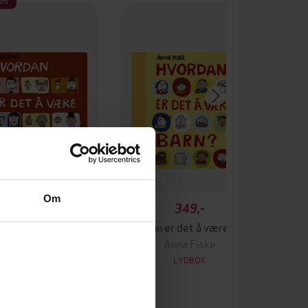
um
Om
399,-
349,-
Hvordan er det å være voksen?
Hvordan er det å være barn?
Anna Fiske
Anna Fiske
LYDBOK
LYDBOK