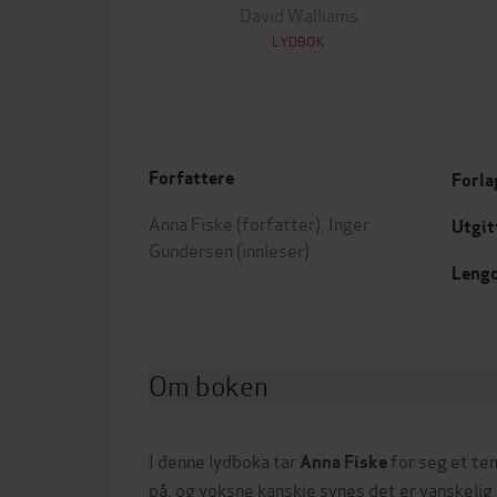
David Walliams
LYDBOK
Forfattere
Forla
Anna Fiske
(forfatter),
Inger
Utgit
Gundersen
(innleser)
Leng
Om boken
I denne lydboka tar
for seg et te
Anna Fiske
på, og voksne kanskje synes det er vanskelig