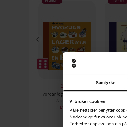
Premium
Premium
Samtykke
399,-
Hvordan lager man en baby?
Alle h
Anna Fiske
An
Vi bruker cookies
LYDBOK
Våre nettsider benytter cooki
Nødvendige funksjoner på ne
Forbedrer opplevelsen din på