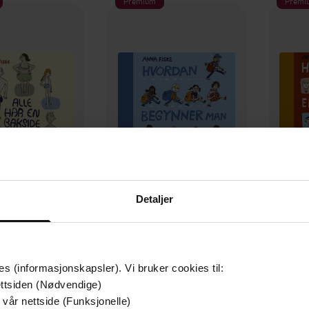
Premium
Premi
Detaljer
399,-
399,-
ar en bakside
Hvordan begynner man på skolen?
na Fiske
Anna Fiske
LYDBOK
LYDBOK
es (informasjonskapsler). Vi bruker cookies til:
ttsiden (Nødvendige)
 vår nettside (Funksjonelle)