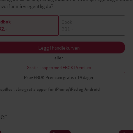
hvorfor må vi egentlig dø?
Ebok
ydbok
201,-
2,-
Legg i handlekurven
eller
Gratis i appen med EBOK Premium
Prøv EBOK Premium gratis i 14 dager
spilles i våre gratis apper for iPhone/iPad og Android
ter