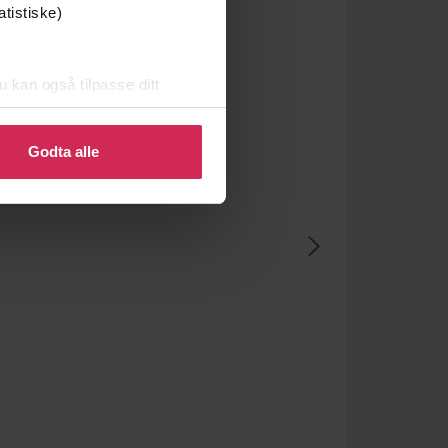
atistiske)
u kan også tilpasse ditt
 eller endre ditt samtykke.
Godta alle