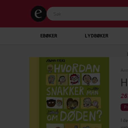
EBØKER
LYDBØKER
Ann
H
26
P
I d
van