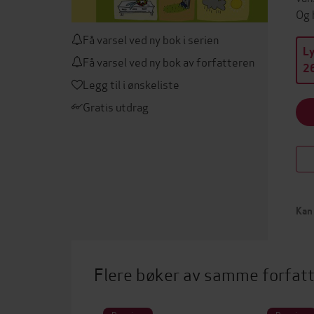
Og 
Få varsel ved ny bok i serien
L
Få varsel ved ny bok av forfatteren
26
Legg til i ønskeliste
Gratis utdrag
Kan 
Flere bøker av samme forfat