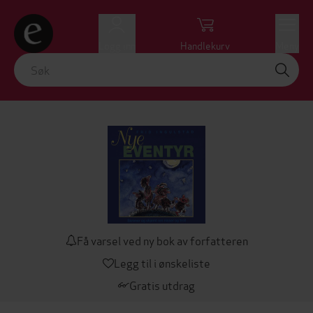
Logg inn
Handlekurv
Meny
Få varsel ved ny bok av forfatteren
Legg til i ønskeliste
Gratis utdrag