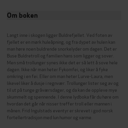
Om boken
Langt inne i skogen ligger Buldrefjellet. Ved foten av
fjellet er en mørk huleåpning, og fra dypet av hulen kan
man høre noen buldrende snorkelyder om dagen. Det er
Buse Buldretroll og familien hans som ligger og sover.
Men små trollunger synes ikke det er så lett å sove hele
dagen. Ikke når man heter Fykomfei, og liker å fyke
omkring i en fei. Eller om man heter Lurve-Laura, men
likevel liker å dusje i regnvær. Trollunger lister seg av og
til ut på tunge gråværsdager, og da kan de oppleve mye
skummelt og spennende. I denne lydboka får du høre om
hvordan det går når nisser treffer troll eller mannen i
månen. Frid Ingulstads eventyr er skrevet i god norsk
fortellertradisjon med lun humor og varme.