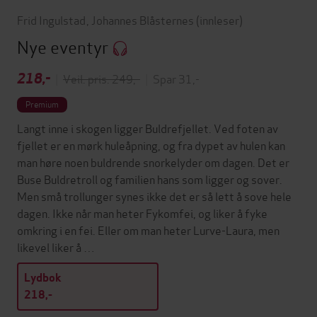
Frid Ingulstad
,
Johannes Blåsternes
(innleser)
Nye eventyr
218,-
|
Veil. pris: 249,-
|
Spar 31,-
Premium
Langt inne i skogen ligger Buldrefjellet. Ved foten av
fjellet er en mørk huleåpning, og fra dypet av hulen kan
man høre noen buldrende snorkelyder om dagen. Det er
Buse Buldretroll og familien hans som ligger og sover.
Men små trollunger synes ikke det er så lett å sove hele
dagen. Ikke når man heter Fykomfei, og liker å fyke
omkring i en fei. Eller om man heter Lurve-Laura, men
likevel liker å …
Lydbok
218,-