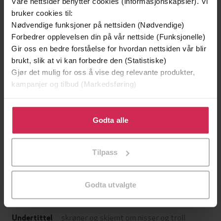
Våre nettsider benytter cookies (informasjonskapsler). Vi
bruker cookies til:
Nødvendige funksjoner på nettsiden (Nødvendige)
Forbedrer opplevelsen din på vår nettside (Funksjonelle)
Gir oss en bedre forståelse for hvordan nettsiden vår blir
brukt, slik at vi kan forbedre den (Statistiske)
Gjør det mulig for oss å vise deg relevante produkter,
kampanjer og tilbud (Markedsføring)
Klikk på «Godta alle» for å gi oss ditt samtykke til å
bruke cookies for alle disse formålene. Du kan også
Godta alle
199,-
349,-
tilpasse ditt samtykke til spesifikke formål ved å klikke
Minnesota
Utskudd
på «Tilpass». Du kan når som helst trekke tilbake eller
Jo Nesbø
Jørn Lier Horst
Tilpass
endre ditt samtykke.
EBOK
EBOK
Godta utvalgte
skrøner og skjemt om nisser og troll
Undertittel