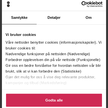
Premium
Premium
Samtykke
Detaljer
Om
Vi bruker cookies
Våre nettsider benytter cookies (informasjonskapsler). Vi
bruker cookies til:
Nødvendige funksjoner på nettsiden (Nødvendige)
Forbedrer opplevelsen din på vår nettside (Funksjonelle)
Gir oss en bedre forståelse for hvordan nettsiden vår blir
brukt, slik at vi kan forbedre den (Statistiske)
179,-
179,-
Gjør det mulig for oss å vise deg relevante produkter,
kampanjer og tilbud (Markedsføring)
Pulverheksa og trollet
Pulverheksa og Skattesnu
Ingunn Aamodt
Ingunn Aamodt
Klikk på «Godta alle» for å gi oss ditt samtykke til å
LYDBOK
LYDBOK
bruke cookies for alle disse formålene. Du kan også
Godta alle
tilpasse ditt samtykke til spesifikke formål ved å klikke