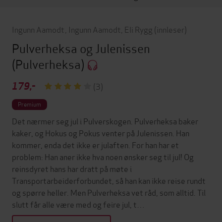
Ingunn Aamodt
,
Ingunn Aamodt
,
Eli Rygg
(innleser)
Pulverheksa og Julenissen
(Pulverheksa)
179,-
(3)
Premium
Det nærmer seg jul i Pulverskogen. Pulverheksa baker
kaker, og Hokus og Pokus venter på Julenissen. Han
kommer, enda det ikke er julaften. For han har et
problem: Han aner ikke hva noen ønsker seg til jul! Og
reinsdyret hans har dratt på møte i
Transportarbeiderforbundet, så han kan ikke reise rundt
og spørre heller. Men Pulverheksa vet råd, som alltid. Til
slutt får alle være med og feire jul, t…