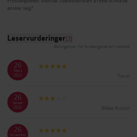
Frossenpinnen. Men har Julenissen klart å finne ut hva de
ønsker seg?
Leservurderinger
(3)
Betingelser for brukergenerert innhold
26
Mars
Torun
2022
26
Januar
Rikke-Kristin
2021
26
November