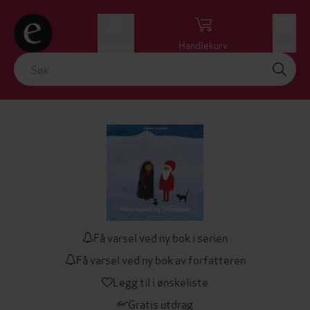
Logg inn
Handlekurv
Meny
Få varsel ved ny bok i serien
Få varsel ved ny bok av forfatteren
Legg til i ønskeliste
Gratis utdrag