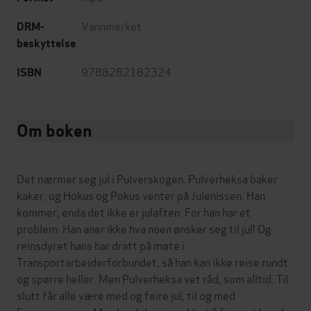
Vannmerket
DRM-
beskyttelse
9788282182324
ISBN
Om boken
Det nærmer seg jul i Pulverskogen. Pulverheksa baker
kaker, og Hokus og Pokus venter på Julenissen. Han
kommer, enda det ikke er julaften. For han har et
problem: Han aner ikke hva noen ønsker seg til jul! Og
reinsdyret hans har dratt på møte i
Transportarbeiderforbundet, så han kan ikke reise rundt
og spørre heller. Men Pulverheksa vet råd, som alltid. Til
slutt får alle være med og feire jul, til og med