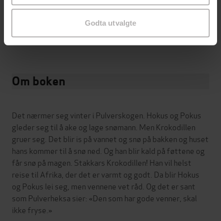
Vannmerket
DRM-
beskyttelse
Godta utvalgte
9788282182249
ISBN
Om boken
Det nærmer seg vinter i Pulverskogen. Hokus og Pokus
gleder seg til å ake og lage snømann. Men Krokodillen
gruer seg. Det blir is på vannet og snø på bakken og huset
hans kommer til å snø ned. Og han blir kald på føttene og
får snø på magen. Stakkars Krokodillen! Han vil helst
reise til Afrika, der det er varmt og godt. Da blir Hokus
og Pokus lei seg, men vennene vet råd. Og det er sant
som Pulverheksa sier: «Den som har gode venner, skal
ikke fryse.»