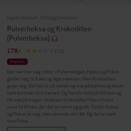
Ingunn Aamodt
,
Eli Rygg
(innleser)
Pulverheksa og Krokodillen
(Pulverheksa)
179,-
(13)
Premium
Det nærmer seg vinter i Pulverskogen. Hokus og Pokus
gleder seg til å ake og lage snømann. Men Krokodillen
gruer seg. Det blir is på vannet og snø på bakken og huset
hans kommer til å snø ned. Og han blir kald på føttene og
får snø på magen. Stakkars Krokodillen! Han vil helst
reise til Afrika, der det er varmt og godt. Da blir Hokus
og Pokus lei seg, men vennene vet råd. Og det er sant
som Pulve…