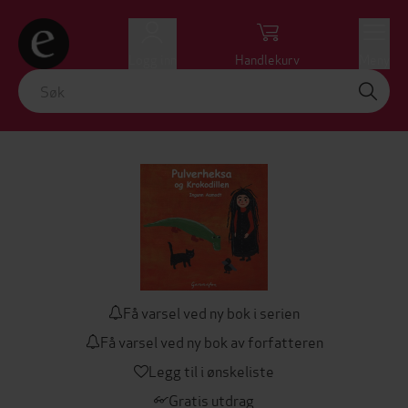
Logg inn
Handlekurv
Meny
Få varsel ved ny bok i serien
Få varsel ved ny bok av forfatteren
Legg til i ønskeliste
Gratis utdrag