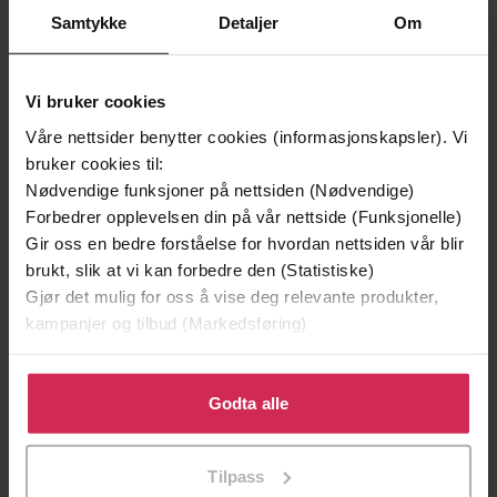
Samtykke
Detaljer
Om
Ingunn Aamodt
(forfatter),
Eli Rygg
Forfattere
(innleser),
Marianne Krogness
(annet),
Vi bruker cookies
Gustav Nilsen
(annet),
Morten Heiberg
Våre nettsider benytter cookies (informasjonskapsler). Vi
(annet)
bruker cookies til:
Gammafon
Forlag
Nødvendige funksjoner på nettsiden (Nødvendige)
Forbedrer opplevelsen din på vår nettside (Funksjonelle)
09.04.2014
Utgitt
Gir oss en bedre forståelse for hvordan nettsiden vår blir
brukt, slik at vi kan forbedre den (Statistiske)
0:20
Lengde
Gjør det mulig for oss å vise deg relevante produkter,
Barnebøker
,
3-6 år
,
Fantasy
kampanjer og tilbud (Markedsføring)
Sjanger
Pulverheksa
Serie
Klikk på «Godta alle» for å gi oss ditt samtykke til å
bruke cookies for alle disse formålene. Du kan også
Godta alle
Bokmål
Språk
tilpasse ditt samtykke til spesifikke formål ved å klikke
på «Tilpass». Du kan når som helst trekke tilbake eller
mp3
Format
Tilpass
endre ditt samtykke.