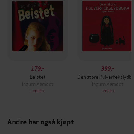
179,-
399,-
Beistet
Den store Pul
Ingunn Aamodt
Ingunn Aamodt
LYDBOK
LYDBOK
Andre har også kjøpt