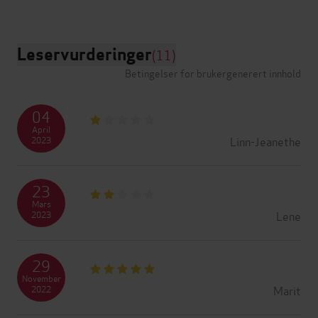
Leservurderinger
(11)
Betingelser for brukergenerert innhold
04
April
Linn-Jeanethe
2023
23
Mars
Lene
2023
29
November
Marit
2022