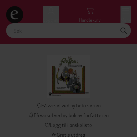
Logg inn
Handlekurv
Meny
Få varsel ved ny bok i serien
Få varsel ved ny bok av forfatteren
Legg til i ønskeliste
Gratis utdrag