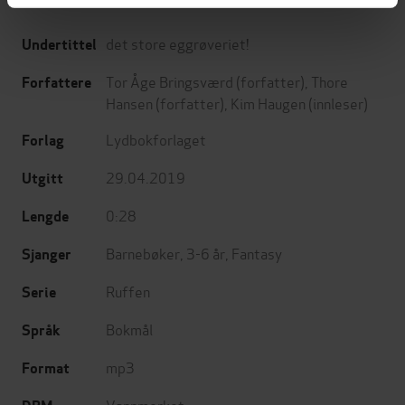
det store eggrøveriet!
Undertittel
Tor Åge Bringsværd
(forfatter),
Thore
Forfattere
Hansen
(forfatter),
Kim Haugen
(innleser)
Lydbokforlaget
Forlag
29.04.2019
Utgitt
0:28
Lengde
Barnebøker
,
3-6 år
,
Fantasy
Sjanger
Ruffen
Serie
Bokmål
Språk
mp3
Format
Vannmerket