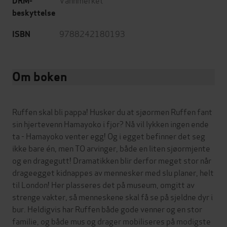
DRM-
beskyttelse
9788242180193
ISBN
Om boken
Ruffen skal bli pappa! Husker du at sjøormen Ruffen fant
sin hjertevenn Hamayoko i fjor? Nå vil lykken ingen ende
ta - Hamayoko venter egg! Og i egget befinner det seg
ikke bare én, men TO arvinger, både en liten sjøormjente
og en dragegutt! Dramatikken blir derfor meget stor når
drageegget kidnappes av mennesker med slu planer, helt
til London! Her plasseres det på museum, omgitt av
strenge vakter, så menneskene skal få se på sjeldne dyr i
bur. Heldigvis har Ruffen både gode venner og en stor
familie, og både mus og drager mobiliseres på modigste