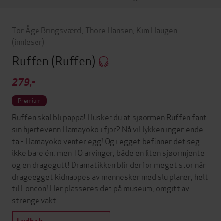
Tor Åge Bringsværd
,
Thore Hansen
,
Kim Haugen
(innleser)
Ruffen
(Ruffen)
279,-
Premium
Ruffen skal bli pappa! Husker du at sjøormen Ruffen fant
sin hjertevenn Hamayoko i fjor? Nå vil lykken ingen ende
ta - Hamayoko venter egg! Og i egget befinner det seg
ikke bare én, men TO arvinger, både en liten sjøormjente
og en dragegutt! Dramatikken blir derfor meget stor når
drageegget kidnappes av mennesker med slu planer, helt
til London! Her plasseres det på museum, omgitt av
strenge vakt…