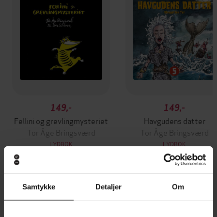
149,-
149,-
Fellini og grevlingmysteriet
Havgudens datter
Tor Åge Bringsværd
Tor Åge Bringsværd
LYDBOK
LYDBOK
Samtykke
Detaljer
Om
Andre har også kjøpt