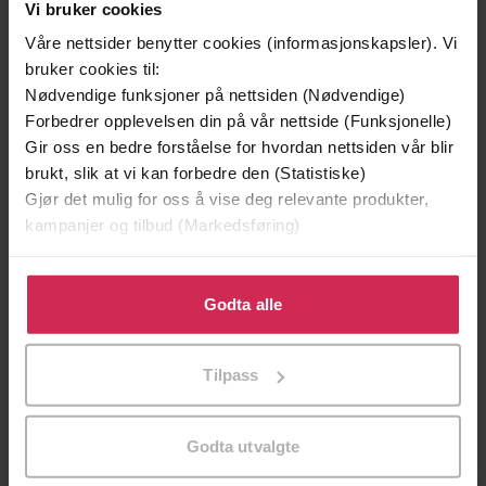
Vi bruker cookies
Våre nettsider benytter cookies (informasjonskapsler). Vi
bruker cookies til:
Nødvendige funksjoner på nettsiden (Nødvendige)
Forbedrer opplevelsen din på vår nettside (Funksjonelle)
Gir oss en bedre forståelse for hvordan nettsiden vår blir
brukt, slik at vi kan forbedre den (Statistiske)
Gjør det mulig for oss å vise deg relevante produkter,
kampanjer og tilbud (Markedsføring)
Klikk på «Godta alle» for å gi oss ditt samtykke til å
bruke cookies for alle disse formålene. Du kan også
Godta alle
tilpasse ditt samtykke til spesifikke formål ved å klikke
239,-
169,-
på «Tilpass». Du kan når som helst trekke tilbake eller
Harry Potter og de vises stein
Kniv
Tilpass
endre ditt samtykke.
J.K. Rowling
Jo Nesbø
LYDBOK
LYDBOK
Godta utvalgte