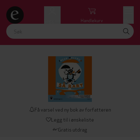
Logg inn
Handlekurv
Meny
Få varsel ved ny bok av forfatteren
Legg til i ønskeliste
Gratis utdrag