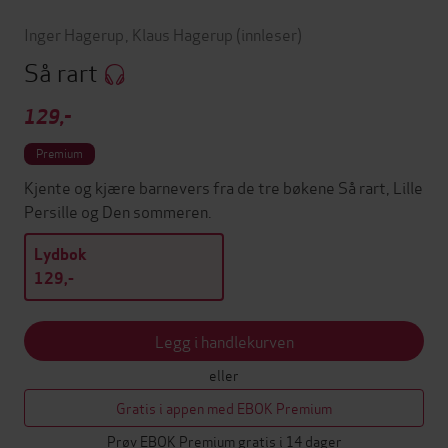
Inger Hagerup
,
Klaus Hagerup
(innleser)
Så rart
129,-
Premium
Kjente og kjære barnevers fra de tre bøkene Så rart, Lille
Persille og Den sommeren.
Lydbok
129,-
Legg i handlekurven
eller
Gratis i appen med EBOK Premium
Prøv EBOK Premium gratis i 14 dager