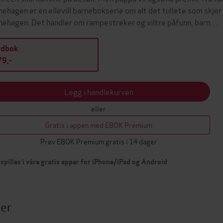
nehagen er en ellevill barnebokserie om alt det tullete som skjer 
nehagen. Det handler om rampestreker og viltre påfunn, barn…
ydbok
9,-
Legg i handlekurven
eller
Gratis i appen med EBOK Premium
Prøv EBOK Premium gratis i 14 dager
spilles i våre gratis apper for iPhone/iPad og Android
ter