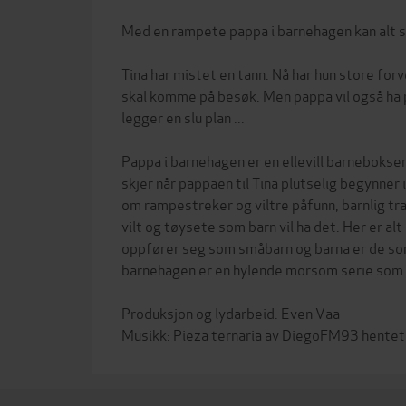
Med en rampete pappa i barnehagen kan alt sk
Tina har mistet en tann. Nå har hun store forv
skal komme på besøk. Men pappa vil også ha 
legger en slu plan ...
Pappa i barnehagen er en ellevill barnebokser
skjer når pappaen til Tina plutselig begynner
om rampestreker og viltre påfunn, barnlig tra
vilt og tøysete som barn vil ha det. Her er a
oppfører seg som småbarn og barna er de so
barnehagen er en hylende morsom serie som 
Produksjon og lydarbeid: Even Vaa