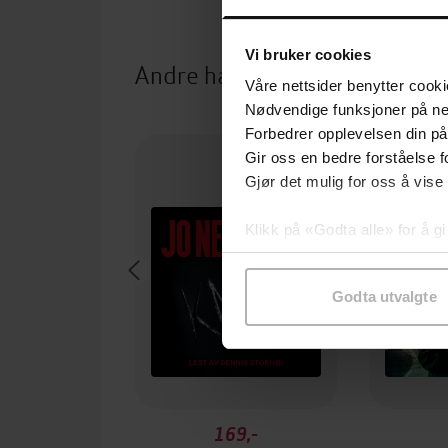
Vi bruker cookies
Andre har også kjøpt
Våre nettsider benytter cooki
Nødvendige funksjoner på ne
Premium
Forbedrer opplevelsen din på
Gir oss en bedre forståelse fo
Gjør det mulig for oss å vise
Klikk på «Godta alle» for å gi
samtykke til spesifikke formå
Godta utvalgte
169,-