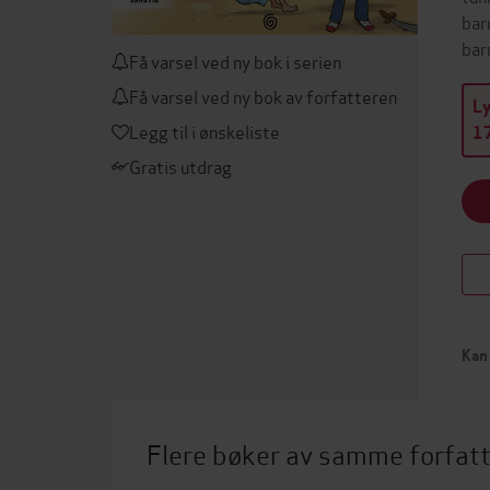
bar
bar
Få varsel ved ny bok i serien
Få varsel ved ny bok av forfatteren
L
Legg til i ønskeliste
17
Gratis utdrag
Kan 
Flere bøker av samme forfat