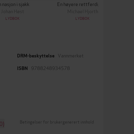
 nasjon i sjakk
En høyere rettferdighet
Johan Høst
Michael Hjorth
LYDBOK
LYDBOK
Vannmerket
DRM-beskyttelse
9788248934578
ISBN
Betingelser for brukergenerert innhold
0)