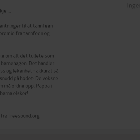
Inge
je ...
entninger til at tannfeen
premie fra tannfeen og
ie om alt det tullete som
 i barnehagen. Det handler
ss og lekenhet - akkurat så
lt snudd på hodet: De voksne
m må ordne opp. Pappa i
barna elsker!