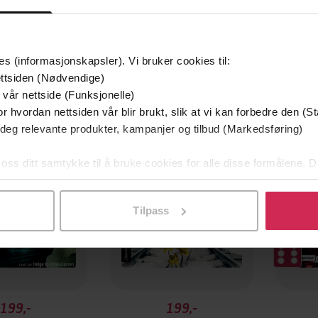
es (informasjonskapsler). Vi bruker cookies til:
ttsiden (Nødvendige)
Premium
Premi
 vår nettside (Funksjonelle)
r hvordan nettsiden vår blir brukt, slik at vi kan forbedre den (St
 deg relevante produkter, kampanjer og tilbud (Markedsføring)
 oss ditt samtykke til å bruke cookies for alle disse formålene. D
l ved å klikke på «Tilpass». Du kan når som helst trekke tilbake
Tilpass
199,-
199,-