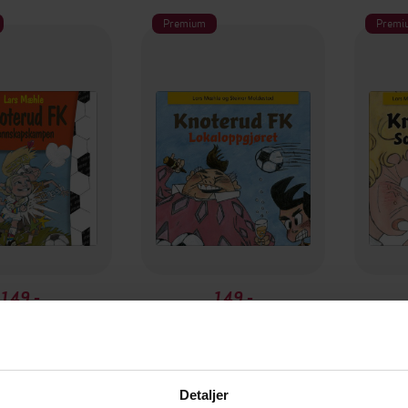
Premium
Premi
149,-
149,-
oterud FK
Knoterud FK
rs Mæhle
Lars Mæhle
LYDBOK
LYDBOK
Detaljer