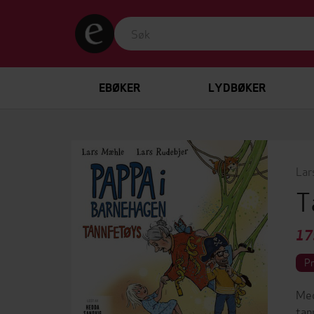
EBØKER
LYDBØKER
Lar
T
17
P
Med
tan