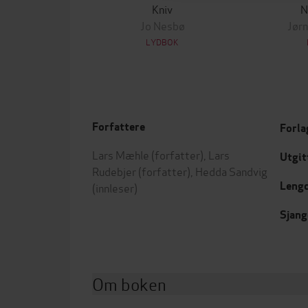
Kniv
N
Jo Nesbø
Jørn
LYDBOK
Forfattere
Forla
Lars Mæhle
(forfatter),
Lars
Utgit
Rudebjer
(forfatter),
Hedda Sandvig
Leng
(innleser)
Sjang
Om boken