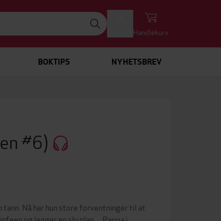
Logg inn
Handlekurv
BOKTIPS
NYHETSBREV
gen #6)
 tann. Nå har hun store forventninger til at
feen og legger en slu plan ... Pappa i