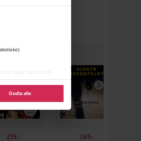
um
atistiske)
u kan også tilpasse ditt
 eller endre ditt samtykke.
Godta alle
229,-
169,-