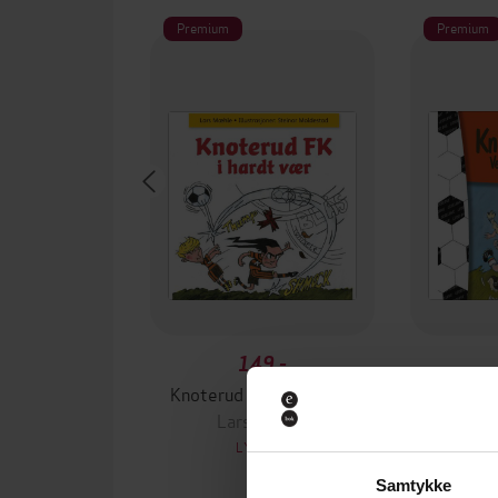
Premium
Premium
149,-
Knoterud FK i hardt vær
Kn
Lars Mæhle
La
LYDBOK
Samtykke