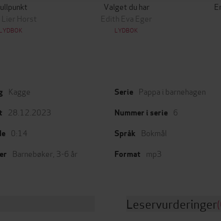
ullpunkt
Valget du har
En
 Lier Horst
Edith Eva Eger
LYDBOK
LYDBOK
Kagge
Pappa i barnehagen
g
Serie
28.12.2023
6
t
Nummer i serie
0:14
Bokmål
de
Språk
Barnebøker
,
3-6 år
mp3
er
Format
Leservurderinger
(