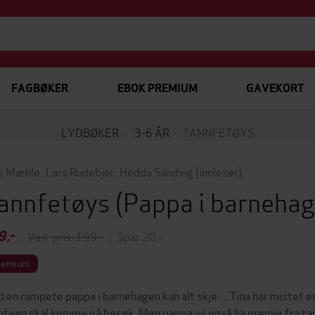
FAGBØKER
EBOK PREMIUM
GAVEKORT
LYDBØKER
3-6 ÅR
TANNFETØYS
s Mæhle
,
Lars Rudebjer
,
Hedda Sandvig
(innleser)
annfetøys
(Pappa i barneha
9,-
|
Veil. pris: 199,-
|
Spar 20,-
remium
 en rampete pappa i barnehagen kan alt skje ... Tina har mistet en
nfeen skal komme på besøk. Men pappa vil også ha premie fra tann