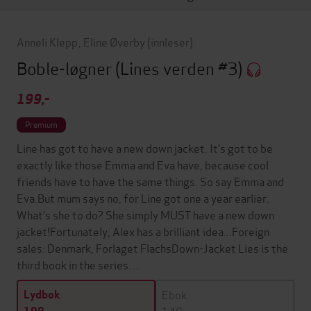
Anneli Klepp
,
Eline Øverby
(innleser)
Boble-løgner
(Lines verden #3)
199,-
Premium
Line has got to have a new down jacket. It’s got to be
exactly like those Emma and Eva have, because cool
friends have to have the same things. So say Emma and
Eva.But mum says no, for Line got one a year earlier.
What’s she to do? She simply MUST have a new down
jacket!Fortunately, Alex has a brilliant idea...Foreign
sales: Denmark, Forlaget FlachsDown-Jacket Lies is the
third book in the series…
Ebok
Lydbok
149,-