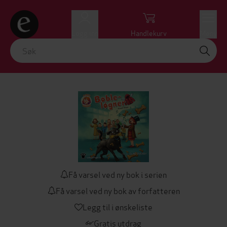
Logg inn
Handlekurv
Meny
Få varsel ved ny bok i serien
Få varsel ved ny bok av forfatteren
Legg til i ønskeliste
Gratis utdrag