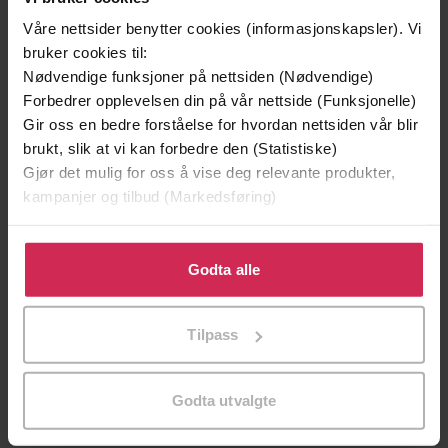
Våre nettsider benytter cookies (informasjonskapsler). Vi
bruker cookies til:
Nødvendige funksjoner på nettsiden (Nødvendige)
Forbedrer opplevelsen din på vår nettside (Funksjonelle)
Gir oss en bedre forståelse for hvordan nettsiden vår blir
brukt, slik at vi kan forbedre den (Statistiske)
Gjør det mulig for oss å vise deg relevante produkter,
kampanjer og tilbud (Markedsføring)
Klikk på «Godta alle» for å gi oss ditt samtykke til å
bruke cookies for alle disse formålene. Du kan også
Godta alle
169,-
169,-
tilpasse ditt samtykke til spesifikke formål ved å klikke
Flaggermusmannen
Kniv
på «Tilpass». Du kan når som helst trekke tilbake eller
Tilpass
Jo Nesbø
Jo Nesbø
endre ditt samtykke.
LYDBOK
LYDBOK
Godta utvalgte