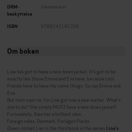
Vannmerket
DRM-
beskyttelse
9788242181206
ISBN
Om boken
Line has got to have a new down jacket. It’s got to be
exactly like those Emma and Eva have, because cool
friends have to have the same things. So say Emma and
Eva.
But mum says no, for Line got one a year earlier. What’s
she to do? She simply MUST have a new down jacket!
Fortunately, Alex has a brilliant idea...
Foreign sales: Denmark, Forlaget Flachs
Down-Jacket Lies
is the third book in the series
Line's