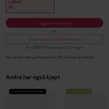
Lydbok
79,-
Legg i handlekurven
eller
Gratis i appen med EBOK Premium
Prøv EBOK Premium gratis i 14 dager
Kan spilles i våre gratis apper for iPhone/iPad og Android
Andre har også kjøpt
Vinner av Rivertonprisen
Boka bak filmen