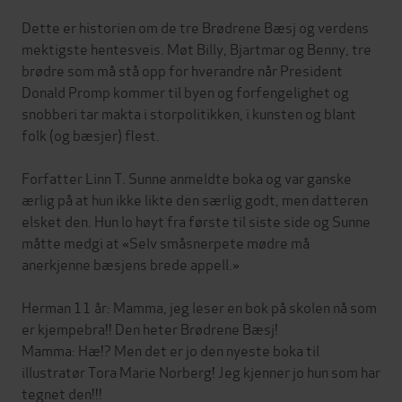
Dette er historien om de tre Brødrene Bæsj og verdens
mektigste hentesveis. Møt Billy, Bjartmar og Benny, tre
brødre som må stå opp for hverandre når President
Donald Promp kommer til byen og forfengelighet og
snobberi tar makta i storpolitikken, i kunsten og blant
folk (og bæsjer) flest.
Forfatter Linn T. Sunne anmeldte boka og var ganske
ærlig på at hun ikke likte den særlig godt, men datteren
elsket den. Hun lo høyt fra første til siste side og Sunne
måtte medgi at «Selv småsnerpete mødre må
anerkjenne bæsjens brede appell.»
Herman 11 år: Mamma, jeg leser en bok på skolen nå som
er kjempebra!! Den heter Brødrene Bæsj!
Mamma: Hæ!? Men det er jo den nyeste boka til
illustratør Tora Marie Norberg! Jeg kjenner jo hun som har
tegnet den!!!