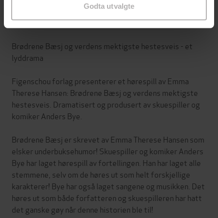
Godta utvalgte
Om boken
Brødrene Bæsj og verdens mektigste hestesveis - et
lyddrama
Figenschou forlag presenterer et hørespill av Emma
Therese Hansen: Brødrene Bæsj og verdens mektigste
hestesveis. Dramatisert og produsert av skuespiller og
komiker Anders Bye.
Brødrene Bæsj er skrevet av Emma Therese Hansen som
elsker underbuksehumor! Skuespiller og komiker Anders
Bye har laget hørespill av fortellingen. Han har laget alle
stemmene, selv om de høres ut som helt forskjellige
karakterer! Bye har også laget sangene og musikken. Det
høres ut som både forfatteren og skuespilleren har hatt
det ganske gøy når denne historien ble til!