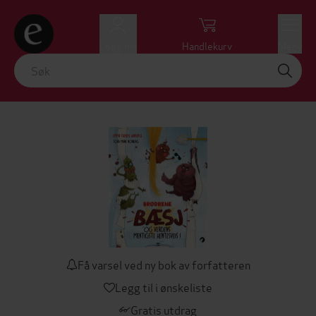
Logg inn
Handlekurv
Meny
Få varsel ved ny bok av forfatteren
Legg til i ønskeliste
Gratis utdrag