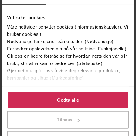
Emma Th. Hansen
(forfatter),
Anders Bye
Forfattere
(innleser)
Vi bruker cookies
Figenschou
Forlag
Våre nettsider benytter cookies (informasjonskapsler). Vi
20.04.2022
Utgitt
bruker cookies til:
Nødvendige funksjoner på nettsiden (Nødvendige)
0:19
Lengde
Forbedrer opplevelsen din på vår nettside (Funksjonelle)
Gir oss en bedre forståelse for hvordan nettsiden vår blir
Morsomme bøker
,
Barnebøker
,
6-9 år
Sjanger
brukt, slik at vi kan forbedre den (Statistiske)
Gjør det mulig for oss å vise deg relevante produkter,
Bokmål
Språk
kampanjer og tilbud (Markedsføring)
mp3
Format
Klikk på «Godta alle» for å gi oss ditt samtykke til å
Vannmerket
DRM-
bruke cookies for alle disse formålene. Du kan også
Godta alle
beskyttelse
tilpasse ditt samtykke til spesifikke formål ved å klikke
på «Tilpass». Du kan når som helst trekke tilbake eller
9788284310190
ISBN
Tilpass
endre ditt samtykke.