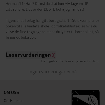
Herman 11: Hæ!? Da må du si at hun MÅ lage en til!
Litt senere: Det er den BESTE boka jeg har lest!
Figenschou forlag har gitt bort gratis 1450 eksemplar av
boken til alle landets skole- og folkebibliotek, så hvis du
vil se de fine tegningene mens du lytter til hørespillet, så
Leservurderinger
(0)
Betingelser for brukergenerert innhold
Ingen vurderinger ennå
OM OSS
Om Ebok.no