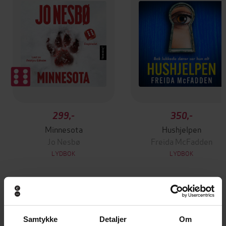
299,-
350,-
Minnesota
Hushjelpen
Jo Nesbø
Freida McFadden
LYDBOK
LYDBOK
et lyddrama
Undertittel
Samtykke
Detaljer
Om