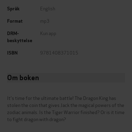
English
Språk
mp3
Format
Kun app
DRM-
beskyttelse
9781408371015
ISBN
Om boken
It's time for the ultimate battle! The Dragon King has
stolen the coin that gives Jack the magical powers of the
zodiac animals. Is the Tiger Warrior finished? Or is it time