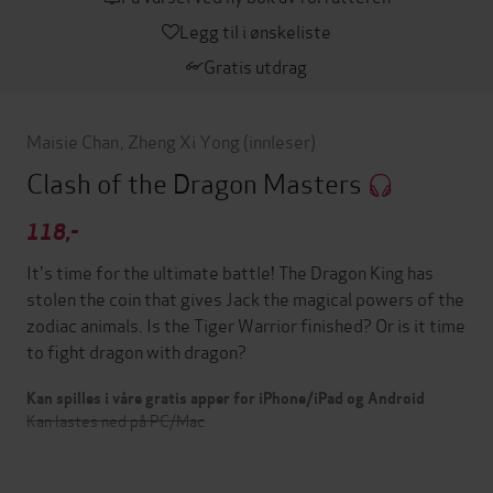
Legg til i ønskeliste
Gratis utdrag
Maisie Chan
,
Zheng Xi Yong
(innleser)
Clash of the Dragon Masters
118,-
It's time for the ultimate battle! The Dragon King has
stolen the coin that gives Jack the magical powers of the
zodiac animals. Is the Tiger Warrior finished? Or is it time
to fight dragon with dragon?
Kan spilles i våre gratis apper for iPhone/iPad og Android
Kan lastes ned på PC/Mac