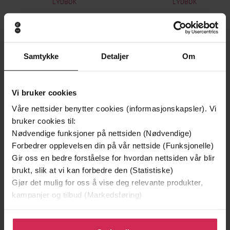
LYDBOK
LYDBOK
Andre har også kjøpt
Samtykke
Detaljer
Om
Premium
Premium
Vi bruker cookies
Vinner av Rivertonprisen
Første gang på tilbud
Våre nettsider benytter cookies (informasjonskapsler). Vi
bruker cookies til:
Nødvendige funksjoner på nettsiden (Nødvendige)
Forbedrer opplevelsen din på vår nettside (Funksjonelle)
Gir oss en bedre forståelse for hvordan nettsiden vår blir
brukt, slik at vi kan forbedre den (Statistiske)
Gjør det mulig for oss å vise deg relevante produkter,
kampanjer og tilbud (Markedsføring)
Klikk på «Godta alle» for å gi oss ditt samtykke til å