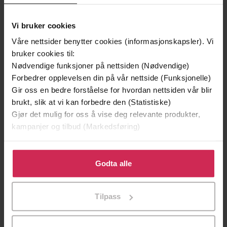
Premium
Vi bruker cookies
Første gang på tilbud
Våre nettsider benytter cookies (informasjonskapsler). Vi
bruker cookies til:
Nødvendige funksjoner på nettsiden (Nødvendige)
Forbedrer opplevelsen din på vår nettside (Funksjonelle)
Gir oss en bedre forståelse for hvordan nettsiden vår blir
brukt, slik at vi kan forbedre den (Statistiske)
Gjør det mulig for oss å vise deg relevante produkter,
kampanjer og tilbud (Markedsføring)
Klikk på «Godta alle» for å gi oss ditt samtykke til å
bruke cookies for alle disse formålene. Du kan også
Godta alle
399,-
399,-
tilpasse ditt samtykke til spesifikke formål ved å klikke
Tvilen
Utskudd
på «Tilpass». Du kan når som helst trekke tilbake eller
Tilpass
Jørn Lier Horst
Jørn Lier Horst
endre ditt samtykke.
LYDBOK
LYDBOK