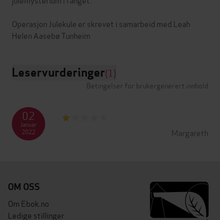
Operasjon Julekule er skrevet i samarbeid med Leah
Leservurderinger
(1)
Betingelser for brukergenerert innhold
02
Januar
Margareth
2022
OM OSS
Om Ebok.no
Ledige stillinger