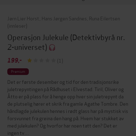
Jørn Lier Horst
,
Hans Jørgen Sandnes
,
Runa Eilertsen
(innleser)
Operasjon Julekule
(Detektivbyrå nr.
2-universet)
199,-
(1)
Premium
Det er første desember og tid for den tradisjonsrike
juletrepyntingen på Rådhuset i Elvestad. Tiril, Oliver og
Åtto er på plass for å henge opp hver sin juletrepynt da
de plutselig hører et skrik fra gamle Agathe Tombre. Den
håndlagde julekulen hennes i rødt glass har på mystisk vis
forsvunnet fra greina den hang på. Hvem har stukket av
med julekulen? Og hvorfor har noen tatt den? Det er
ingen tv…