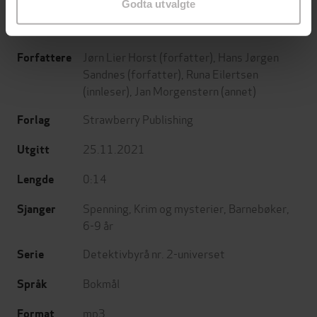
Godta utvalgte
Jørn Lier Horst
(forfatter),
Hans Jørgen
Forfattere
Sandnes
(forfatter),
Runa Eilertsen
(innleser),
Jan Morgenstern
(annet)
Strawberry Publishing
Forlag
25.11.2021
Utgitt
0:14
Lengde
Spenning
,
Krim og mysterier
,
Barnebøker
,
Sjanger
6-9 år
Detektivbyrå nr. 2-universet
Serie
Bokmål
Språk
mp3
Format