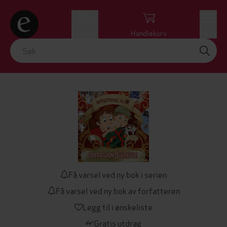
Logg inn
Handlekurv
Meny
Få varsel ved ny bok i serien
Få varsel ved ny bok av forfatteren
Legg til i ønskeliste
Gratis utdrag