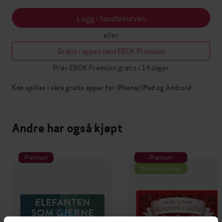
Legg i handlekurven
eller
Gratis i appen med EBOK Premium
Prøv EBOK Premium gratis i 14 dager
Kan spilles i våre gratis apper for iPhone/iPad og Android
Andre har også kjøpt
Premium
Premium
Boka bak filmen