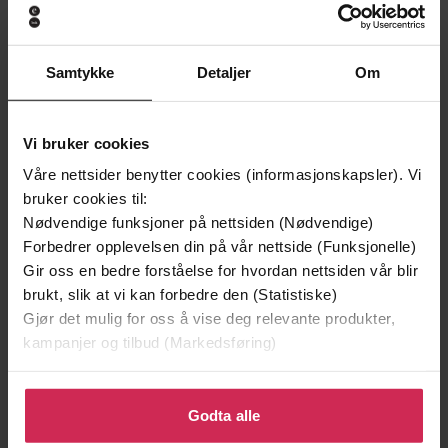
Samtykke
Detaljer
Om
Vi bruker cookies
179,-
299,-
Våre nettsider benytter cookies (informasjonskapsler). Vi
Elefanten som gjerne ville sove
Snøsøsteren
bruker cookies til:
Carl-Johan Forssén Ehrlin
Maja Lunde
Nødvendige funksjoner på nettsiden (Nødvendige)
LYDBOK
LYDBOK
Forbedrer opplevelsen din på vår nettside (Funksjonelle)
Gir oss en bedre forståelse for hvordan nettsiden vår blir
brukt, slik at vi kan forbedre den (Statistiske)
Gjør det mulig for oss å vise deg relevante produkter,
kampanjer og tilbud (Markedsføring)
Dagny Holm
(forfatter),
Hedda Sandvig
Forfattere
(innleser)
Klikk på «Godta alle» for å gi oss ditt samtykke til å
bruke cookies for alle disse formålene. Du kan også
Godta alle
Lydbokforlaget
Forlag
tilpasse ditt samtykke til spesifikke formål ved å klikke