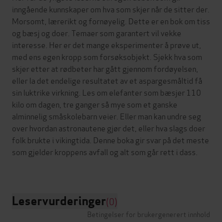
inngående kunnskaper om hva som skjer når de sitter der.
Morsomt, lærerikt og fornøyelig. Dette er en bok om tiss
og bæsj og doer. Temaer som garantert vil vekke
interesse. Her er det mange eksperimenter å prøve ut,
med ens egen kropp som forsøksobjekt. Sjekk hva som
skjer etter at rødbeter har gått gjennom fordøyelsen,
eller la det endelige resultatet av et aspargesmåltid få
sin luktrike virkning. Les om elefanter som bæsjer 110
kilo om dagen, tre ganger så mye som et ganske
alminnelig småskolebarn veier. Eller man kan undre seg
over hvordan astronautene gjør det, eller hva slags doer
folk brukte i vikingtida. Denne boka gir svar på det meste
som gjelder kroppens avfall og alt som går rett i dass.
Leservurderinger
(0)
Betingelser for brukergenerert innhold