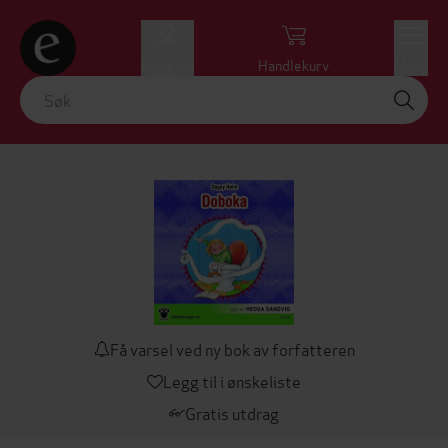
Logg inn
Handlekurv
Meny
Få varsel ved ny bok av forfatteren
Legg til i ønskeliste
Gratis utdrag