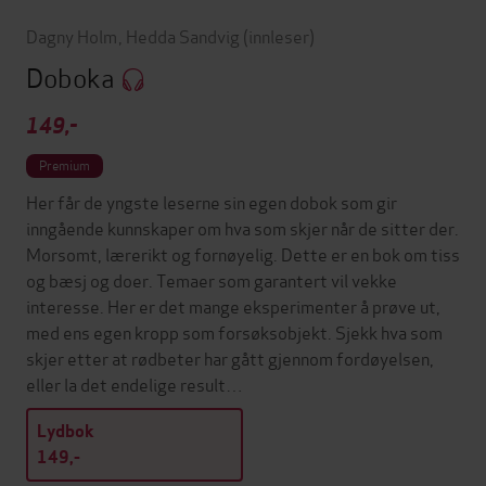
Dagny Holm
,
Hedda Sandvig
(innleser)
Doboka
149,-
Premium
Her får de yngste leserne sin egen dobok som gir
inngående kunnskaper om hva som skjer når de sitter der.
Morsomt, lærerikt og fornøyelig. Dette er en bok om tiss
og bæsj og doer. Temaer som garantert vil vekke
interesse. Her er det mange eksperimenter å prøve ut,
med ens egen kropp som forsøksobjekt. Sjekk hva som
skjer etter at rødbeter har gått gjennom fordøyelsen,
eller la det endelige result…
Lydbok
149,-