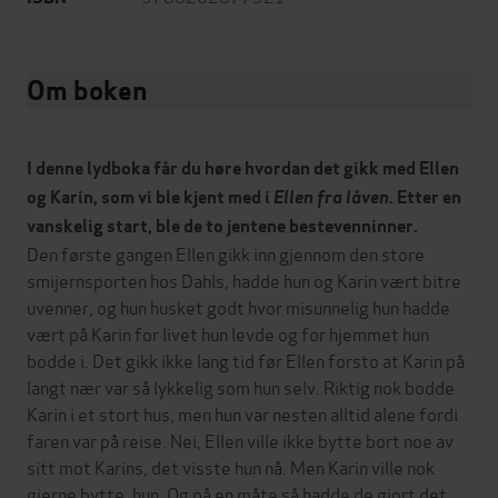
Om boken
I denne lydboka får du høre hvordan det gikk med Ellen
og Karin, som vi ble kjent med i
Ellen fra låven
. Etter en
vanskelig start, ble de to jentene bestevenninner.
Den første gangen Ellen gikk inn gjennom den store
smijernsporten hos Dahls, hadde hun og Karin vært bitre
uvenner, og hun husket godt hvor misunnelig hun hadde
vært på Karin for livet hun levde og for hjemmet hun
bodde i. Det gikk ikke lang tid før Ellen forsto at Karin på
langt nær var så lykkelig som hun selv. Riktig nok bodde
Karin i et stort hus, men hun var nesten alltid alene fordi
faren var på reise. Nei, Ellen ville ikke bytte bort noe av
sitt mot Karins, det visste hun nå. Men Karin ville nok
gjerne bytte, hun. Og på en måte så hadde de gjort det