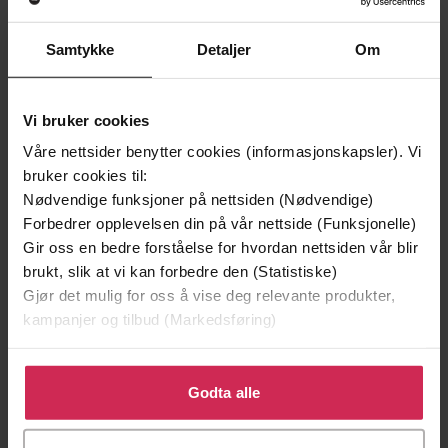
Samtykke
Detaljer
Om
Vi bruker cookies
Våre nettsider benytter cookies (informasjonskapsler). Vi
bruker cookies til:
129,-
129,-
Nødvendige funksjoner på nettsiden (Nødvendige)
Minnesota
Utskudd
Forbedrer opplevelsen din på vår nettside (Funksjonelle)
Jo Nesbø
Jørn Lier Horst
Gir oss en bedre forståelse for hvordan nettsiden vår blir
brukt, slik at vi kan forbedre den (Statistiske)
EBOK
EBOK
Gjør det mulig for oss å vise deg relevante produkter,
kampanjer og tilbud (Markedsføring)
Klikk på «Godta alle» for å gi oss ditt samtykke til å
Eugenie Winther
(forfatter),
Unn Vibeke
Forfattere
bruke cookies for alle disse formålene. Du kan også
Godta alle
Hol
(innleser)
tilpasse ditt samtykke til spesifikke formål ved å klikke
på «Tilpass». Du kan når som helst trekke tilbake eller
Cappelen Damm
Forlag