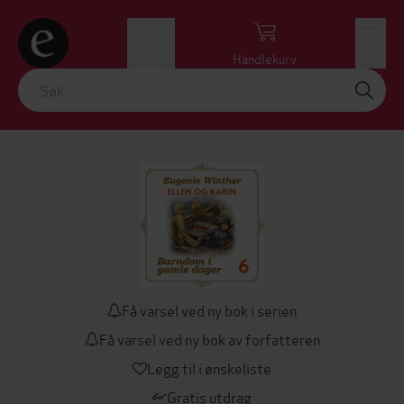
Logg inn
Handlekurv
Meny
Få varsel ved ny bok i serien
Få varsel ved ny bok av forfatteren
Legg til i ønskeliste
Gratis utdrag