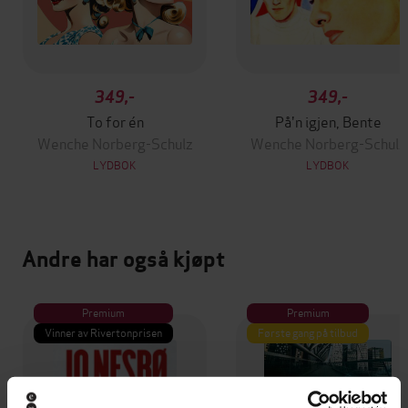
349,-
349,-
To for én
På'n igjen, Bente
Wenche Norberg-Schulz
Wenche Norberg-Schulz
LYDBOK
LYDBOK
Andre har også kjøpt
Premium
Premium
Vinner av Rivertonprisen
Første gang på tilbud