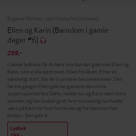
Eugenie Winther
,
Unn Vibeke Hol
(innleser)
Ellen og Karin
(Barndom i gamle
dager #6)
299,-
I denne lydboka får du høre hvordan det gikk med Ellen og
Karin, som vi ble kjent med i Ellen fra låven. Etter en
vanskelig start, ble de to jentene bestevenninner. Den
første gangen Ellen gikk inn gjennom den store
smijernsporten hos Dahls, hadde hun og Karin vært bitre
uvenner, og hun husket godt hvor misunnelig hun hadde
vært på Karin for livet hun levde og for hjemmet hun
bodde i. Det gikk ik…
Lydbok
299,-