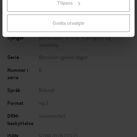
Tilpass
endre ditt samtykke.
09.05.2025
Utgitt
Godta utvalgte
3:19
Lengde
Barnebøker
,
6-9 år
,
Kjærlighet og
Sjanger
vennskap
Barndom i gamle dager
Serie
6
Nummer i
serie
Bokmål
Språk
mp3
Format
Vannmerket
DRM-
beskyttelse
9788202877521
ISBN