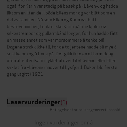
også, for Karin var stadig på besøk på «Låven», og hadde
liksom en liten del i både Ellens mor og var blitt som en
del av familien. Nå som Ellen og Karin var blitt
bestevenninner, tenkte ikke Karin på fine kjoler og
silkestrømper og gullarmbånd lenger, for hun hadde fått
en masse annet som var morsommere å tenke på!
Dagene strakk ikke til, for de to jentene hadde så mye å
snakke om og å finne på. Det gikk ikke en ettermiddag
uten at enten Karin syklet utover til «Låven», eller Ellen
syklet fra «Låven» innover til Lysfjord. Boken ble første
gang utgitt i 1931.
Leservurderinger
(0)
Betingelser for brukergenerert innhold
Ingen vurderinger ennå