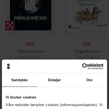
399,-
199,-
Pøbelkomiteen
Dingsebomsen
Arne Svingen
Arne Svingen
LYDBOK
LYDBOK
Samtykke
Detaljer
Om
Andre har også kjøpt
Vi bruker cookies
Premium
Premium
Våre nettsider benytter cookies (informasjonskapsler). Vi
Vinner av Rivertonprisen
Første gang på tilbud