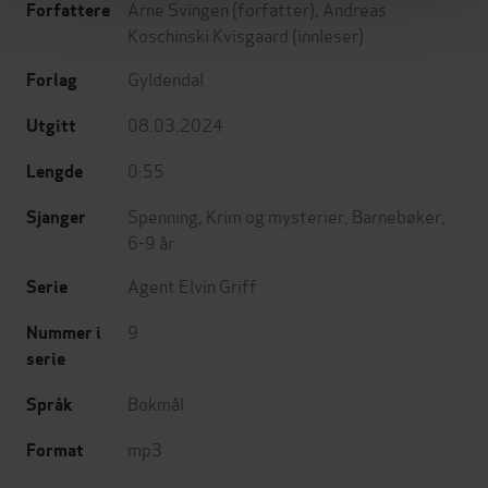
Arne Svingen
(forfatter),
Andreas
Forfattere
Koschinski Kvisgaard
(innleser)
Gyldendal
Forlag
08.03.2024
Utgitt
0:55
Lengde
Spenning
,
Krim og mysterier
,
Barnebøker
,
Sjanger
6-9 år
Agent Elvin Griff
Serie
9
Nummer i
serie
Bokmål
Språk
mp3
Format