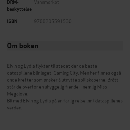
Vannmerket
DRM-
beskyttelse
9788205591530
ISBN
Om boken
Elvin og Lydia flykter til stedet der de beste
dataspillene blir laget: Gaming City. Men her finnes også
onde krefter som ønsker å utnytte spillskaperne. Brått
står de overfor en uhyggelig fiende – nemlig Miss
Megalove.
Bli med Elvin og Lydia på en farlig reise inn i dataspillenes
verden.