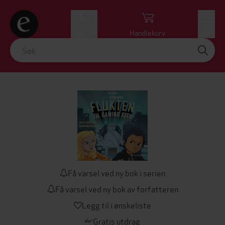
Logg inn
Handlekurv
Meny
Få varsel ved ny bok i serien
Få varsel ved ny bok av forfatteren
Legg til i ønskeliste
Gratis utdrag