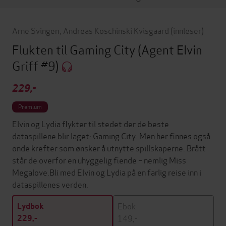
Arne Svingen
,
Andreas Koschinski Kvisgaard
(innleser)
Flukten til Gaming City
(Agent Elvin
Griff #9)
229,-
Premium
Elvin og Lydia flykter til stedet der de beste
dataspillene blir laget: Gaming City. Men her finnes også
onde krefter som ønsker å utnytte spillskaperne. Brått
står de overfor en uhyggelig fiende – nemlig Miss
Megalove.Bli med Elvin og Lydia på en farlig reise inn i
dataspillenes verden.
Ebok
Lydbok
149,-
229,-