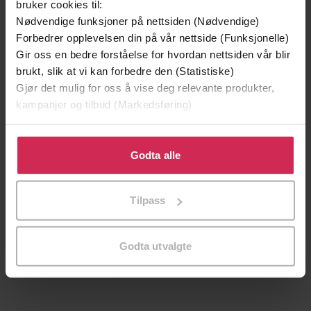
bruker cookies til:
Nødvendige funksjoner på nettsiden (Nødvendige)
Forbedrer opplevelsen din på vår nettside (Funksjonelle)
Gir oss en bedre forståelse for hvordan nettsiden vår blir
brukt, slik at vi kan forbedre den (Statistiske)
Gjør det mulig for oss å vise deg relevante produkter,
kampanjer og tilbud (Markedsføring)
Klikk på «Godta alle» for å gi oss ditt samtykke til å
bruke cookies for alle disse formålene. Du kan også
Godta alle
tilpasse ditt samtykke til spesifikke formål ved å klikke
på «Tilpass». Du kan når som helst trekke tilbake eller
199,-
349,-
Tilpass
endre ditt samtykke.
Minnesota
Utskudd
Jo Nesbø
Jørn Lier Horst
EBOK
EBOK
Godta utvalgte