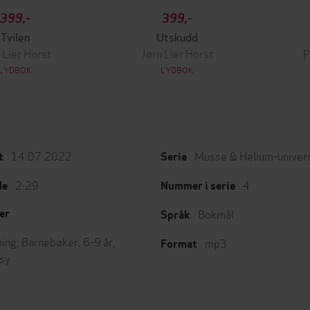
399,-
399,-
Tvilen
Utskudd
 Lier Horst
Jørn Lier Horst
P
LYDBOK
LYDBOK
14.07.2022
Musse & Helium-univer
t
Serie
2:29
4
de
Nummer i serie
Bokmål
er
Språk
ing
,
Barnebøker
,
6-9 år
,
mp3
Format
sy