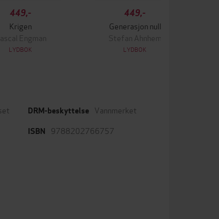
449,-
449,-
Krigen
Generasjon null
ascal Engman
Stefan Ahnhem
LYDBOK
LYDBOK
set
Vannmerket
DRM-beskyttelse
9788202766757
ISBN