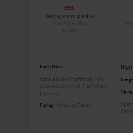
399,-
Døde sjeler synger ikke
Jussi Adler-Olsen
Jørn
LYDBOK
Forfattere
Utgit
Camilla Brinck
(forfatter),
Nina
Leng
Aspen
(oversetter),
Guri Schanke
Sjang
(innleser)
Spenn
Cappelen Damm
Forlag
Fanta