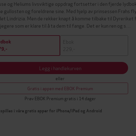
se og Heliums livsviktige oppdrag fortsetter i den fjerde lydboken
ne gullosten og foreldrene sine. Med hjelp av prinsessen Frahs 
det Lindrizia. Men de rekker knapt å komme tilbake til Dyreriket 
jegere som er klare til å ta dem til fange. Det er kun ren og s…
Ebok
ydbok
229,-
9,-
Legg i handlekurven
eller
Gratis i appen med EBOK Premium
Prøv EBOK Premium gratis i 14 dager
spilles i våre gratis apper for iPhone/iPad og Android