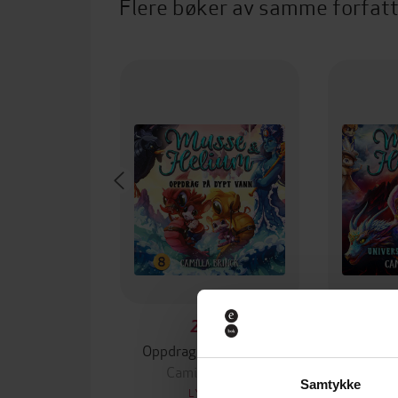
Flere bøker av samme forfat
299,-
Oppdrag på dypt vann
Universet
Camilla Brinck
Cam
Samtykke
LYDBOK