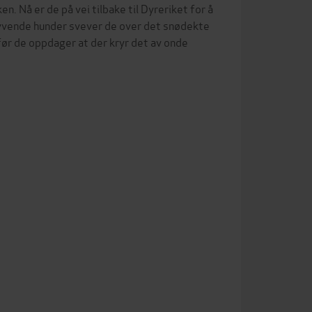
. Nå er de på vei tilbake til Dyreriket for å
flyvende hunder svever de over det snødekte
før de oppdager at der kryr det av onde