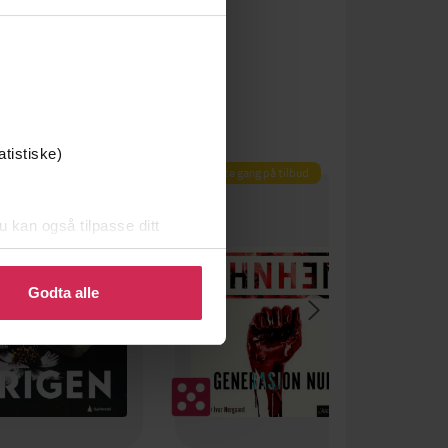
atistiske)
Første gang på tilbud
u kan også tilpasse ditt
 eller endre ditt samtykke.
Godta alle