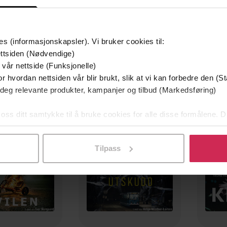
es (informasjonskapsler). Vi bruker cookies til:
ttsiden (Nødvendige)
 vår nettside (Funksjonelle)
r hvordan nettsiden vår blir brukt, slik at vi kan forbedre den (St
Premium
 deg relevante produkter, kampanjer og tilbud (Markedsføring)
Første gang på tilbud
 oss ditt samtykke til å bruke cookies for alle disse formålene. D
l ved å klikke på «Tilpass». Du kan når som helst trekke tilbake
Tilpass