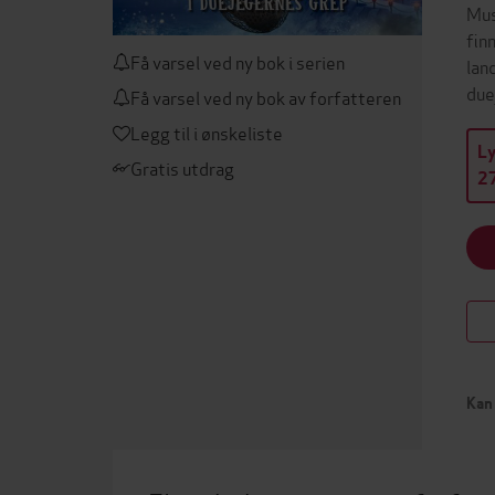
Mus
fin
Få varsel ved ny bok i serien
lan
due
Få varsel ved ny bok av forfatteren
Legg til i ønskeliste
L
Gratis utdrag
27
Kan 