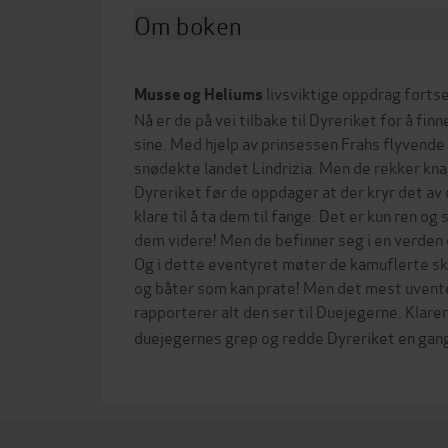
Om boken
livsviktige oppdrag fortse
Musse og Heliums
Nå er de på vei tilbake til Dyreriket for å fin
sine. Med hjelp av prinsessen Frahs flyvende
snødekte landet Lindrizia. Men de rekker kna
Dyreriket før de oppdager at der kryr det a
klare til å ta dem til fange. Det er kun ren o
dem videre! Men de befinner seg i en verden 
Og i dette eventyret møter de kamuflerte sk
og båter som kan prate! Men det mest uvent
rapporterer alt den ser til Duejegerne. Klare
duejegernes grep og redde Dyreriket en gang