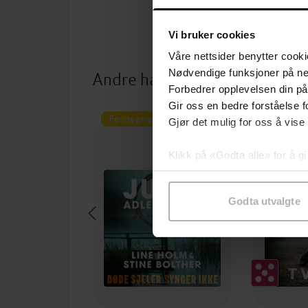
Vi bruker cookies
Våre nettsider benytter cooki
Andre har også kjøpt
Nødvendige funksjoner på ne
Forbedrer opplevelsen din på
Gir oss en bedre forståelse fo
Første gang på tilbud
Gjør det mulig for oss å vise
Klikk på «Godta alle» for å gi
samtykke til spesifikke formå
Godta utvalgte