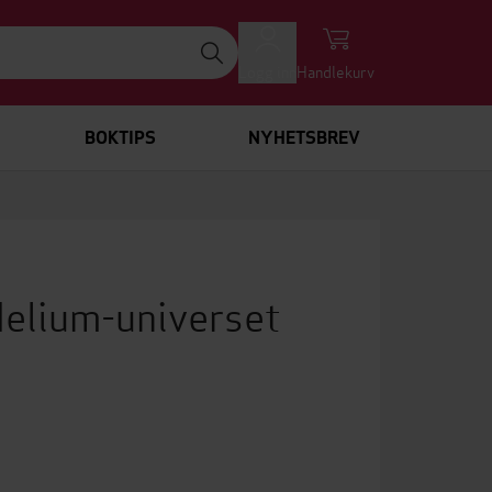
Logg inn
Handlekurv
BOKTIPS
NYHETSBREV
elium-universet