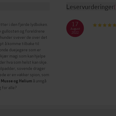
Leservurderinger
(
17
tter i den fjerde lydboken.
August
ne gullosten og foreldrene
2022
 hunder svever de over det
pt å komme tilbake til
v onde duejegere som er
g skjær magi som kan hjelpe
der hva som helst kan skje.
ilpadder, sovende drager
ede er en vakker spion, som
r
å unngå
Musse og Helium
 for alle?