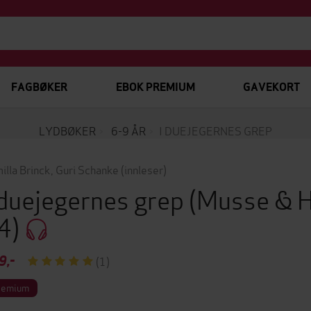
FAGBØKER
EBOK PREMIUM
GAVEKORT
LYDBØKER
6-9 ÅR
I DUEJEGERNES GREP
illa Brinck
,
Guri Schanke
(innleser)
 duejegernes grep
(Musse & H
4)
9,-
(1)
remium