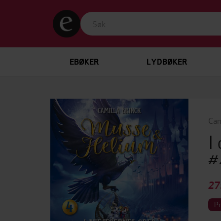
EBØKER
LYDBØKER
Cam
I
#
27
P