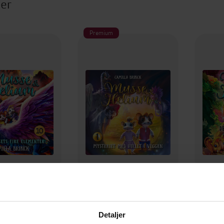
ter
Premium
299,-
249,-
s fire elementer
Mysteriet med hullet i veggen
Den
illa Brinck
Camilla Brinck
C
Detaljer
LYDBOK
LYDBOK