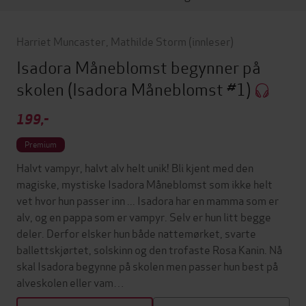
Harriet Muncaster
,
Mathilde Storm
(innleser)
Isadora Måneblomst begynner på
skolen
(Isadora Måneblomst #1)
199,-
Premium
Halvt vampyr, halvt alv helt unik! Bli kjent med den
magiske, mystiske Isadora Måneblomst som ikke helt
vet hvor hun passer inn ... Isadora har en mamma som er
alv, og en pappa som er vampyr. Selv er hun litt begge
deler. Derfor elsker hun både nattemørket, svarte
ballettskjørtet, solskinn og den trofaste Rosa Kanin. Nå
skal Isadora begynne på skolen men passer hun best på
alveskolen eller vam…