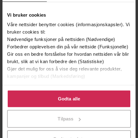
Vi bruker cookies
Våre nettsider benytter cookies (informasjonskapsler). Vi
bruker cookies til:
Nødvendige funksjoner på nettsiden (Nødvendige)
Forbedrer opplevelsen din på vår nettside (Funksjonelle)
Gir oss en bedre forståelse for hvordan nettsiden vår blir
brukt, slik at vi kan forbedre den (Statistiske)
Gjør det mulig for oss å vise deg relevante produkter,
kampanjer og tilbud (Markedsføring)
Klikk på «Godta alle» for å gi oss ditt samtykke til å
449,-
239,-
bruke cookies for alle disse formålene. Du kan også
Godta alle
tilpasse ditt samtykke til spesifikke formål ved å klikke
Hemmelighetenes hemmelighet
Harry Potte
på «Tilpass». Du kan når som helst trekke tilbake eller
Dan Brown
J.K. Rowling
Tilpass
endre ditt samtykke.
LYDBOK
LYDBOK