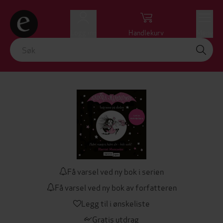
Logg inn
Handlekurv
Meny
Få varsel ved ny bok i serien
Få varsel ved ny bok av forfatteren
Legg til i ønskeliste
Gratis utdrag