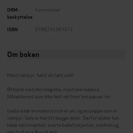
Vannmerket
DRM-
beskyttelse
9788241964671
ISBN
Om boken
Halvt vampyr, halvt alv helt unik!
Bli kjent med den magiske, mystiske Isadora
Måneblomst som ikke helt vet hvor hun passer inn ...
Isadora har en mamma som er alv, og en pappa som er
vampyr. Selv er hun litt begge deler. Derfor elsker hun
både nattemørket, svarte ballettskjørtet, solskinn og
den trofaste Rosa Kanin.