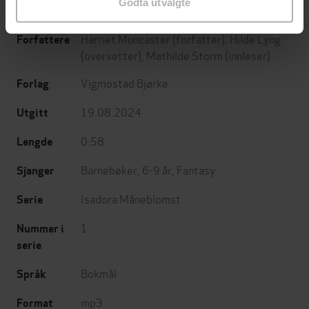
Godta utvalgte
Harriet Muncaster
(forfatter),
Hilde Lyng
Forfattere
(oversetter),
Mathilde Storm
(innleser)
Vigmostad Bjørke
Forlag
19.08.2024
Utgitt
0:58
Lengde
Barnebøker
,
6-9 år
,
Fantasy
Sjanger
Isadora Måneblomst
Serie
1
Nummer i
serie
Bokmål
Språk
mp3
Format