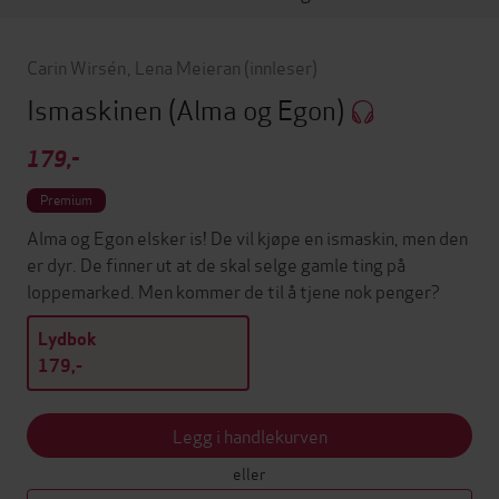
Carin Wirsén
,
Lena Meieran
(innleser)
Ismaskinen
(Alma og Egon)
179,-
Premium
Alma og Egon elsker is! De vil kjøpe en ismaskin, men den
er dyr. De finner ut at de skal selge gamle ting på
loppemarked. Men kommer de til å tjene nok penger?
Lydbok
179,-
Legg i handlekurven
eller