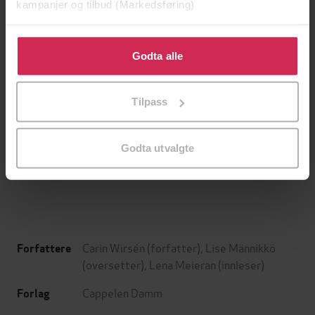
kampanjer og tilbud (Markedsføring)
Klikk på «Godta alle» for å gi oss ditt samtykke til å
bruke cookies for alle disse formålene. Du kan også
Godta alle
tilpasse ditt samtykke til spesifikke formål ved å klikke
på «Tilpass». Du kan når som helst trekke tilbake eller
Tilpass
endre ditt samtykke.
199,-
349,-
Minnesota
Utskudd
Godta utvalgte
Jo Nesbø
Jørn Lier Horst
EBOK
EBOK
Carin Wirsén
(forfatter),
Lise Männikkö
Forfattere
(oversetter),
Lena Meieran
(innleser)
Cappelen Damm
Forlag