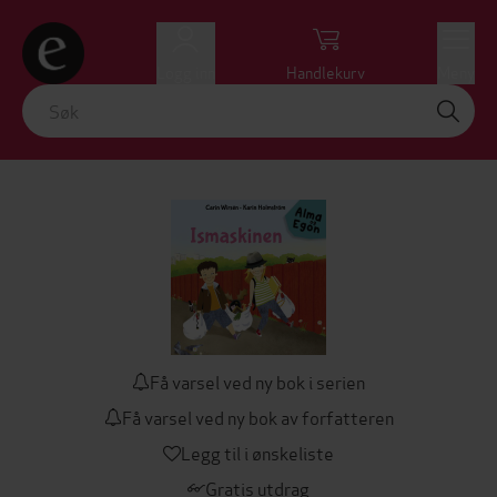
Logg inn
Handlekurv
Meny
Få varsel ved ny bok i serien
Få varsel ved ny bok av forfatteren
Legg til i ønskeliste
Gratis utdrag