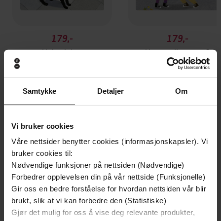
179,-
179,-
Hekselekse
Hvem tulle-ringer?
Carin Wirsén
Carin Wirsén
LYDBOK
LYDBOK
Samtykke
Detaljer
Om
Andre har også kjøpt
Vi bruker cookies
Våre nettsider benytter cookies (informasjonskapsler). Vi
bruker cookies til:
Premium
Premium
Nødvendige funksjoner på nettsiden (Nødvendige)
Vinner av Rivertonprisen
Første gang på tilbud
Forbedrer opplevelsen din på vår nettside (Funksjonelle)
Gir oss en bedre forståelse for hvordan nettsiden vår blir
brukt, slik at vi kan forbedre den (Statistiske)
Gjør det mulig for oss å vise deg relevante produkter,