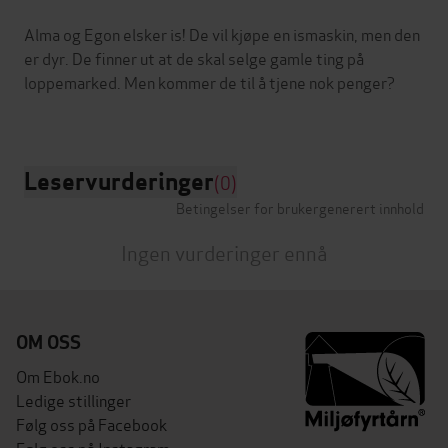
Alma og Egon elsker is! De vil kjøpe en ismaskin, men den
er dyr. De finner ut at de skal selge gamle ting på
loppemarked. Men kommer de til å tjene nok penger?
Leservurderinger
(0)
Betingelser for brukergenerert innhold
Ingen vurderinger ennå
OM OSS
Om Ebok.no
Ledige stillinger
Følg oss på Facebook
Følg oss på Instagram