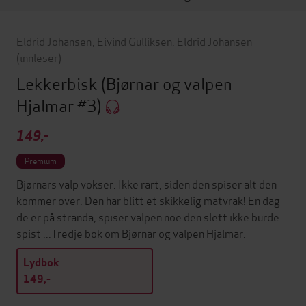
Eldrid Johansen
,
Eivind Gulliksen
,
Eldrid Johansen
(innleser)
Lekkerbisk
(Bjørnar og valpen
Hjalmar #3)
149,-
Premium
Bjørnars valp vokser. Ikke rart, siden den spiser alt den
kommer over. Den har blitt et skikkelig matvrak! En dag
de er på stranda, spiser valpen noe den slett ikke burde
spist ...Tredje bok om Bjørnar og valpen Hjalmar.
Lydbok
149,-