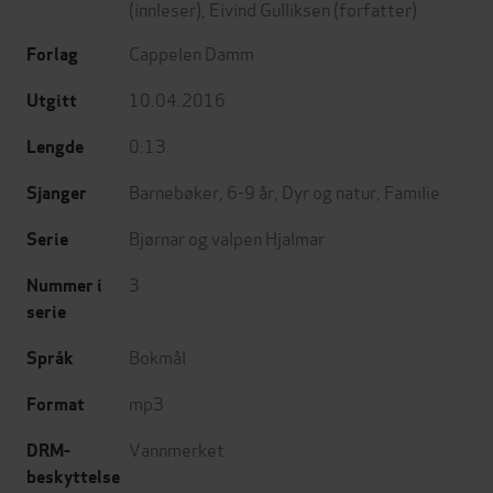
(innleser),
Eivind Gulliksen
(forfatter)
Cappelen Damm
Forlag
10.04.2016
Utgitt
0:13
Lengde
Barnebøker
,
6-9 år
,
Dyr og natur
,
Familie
Sjanger
Bjørnar og valpen Hjalmar
Serie
3
Nummer i
serie
Bokmål
Språk
mp3
Format
Vannmerket
DRM-
beskyttelse