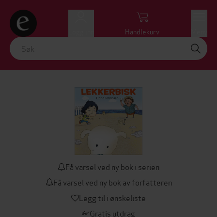
Logg inn
Handlekurv
Meny
Få varsel ved ny bok i serien
Få varsel ved ny bok av forfatteren
Legg til i ønskeliste
Gratis utdrag