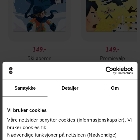
149,-
149,-
Skiløperen
Premievalp
Eldrid Johansen
Eldrid Johansen
LYDBOK
LYDBOK
Samtykke
Detaljer
Om
Andre har også kjøpt
Vi bruker cookies
Våre nettsider benytter cookies (informasjonskapsler). Vi
Premium
Premium
bruker cookies til:
Vinner av Rivertonprisen
Første gang på tilbud
Nødvendige funksjoner på nettsiden (Nødvendige)