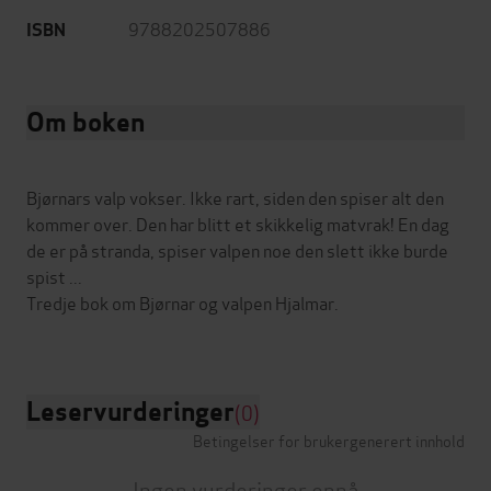
9788202507886
ISBN
Om boken
Bjørnars valp vokser. Ikke rart, siden den spiser alt den
kommer over. Den har blitt et skikkelig matvrak! En dag
de er på stranda, spiser valpen noe den slett ikke burde
spist ...
Tredje bok om Bjørnar og valpen Hjalmar.
Leservurderinger
(0)
Betingelser for brukergenerert innhold
Ingen vurderinger ennå