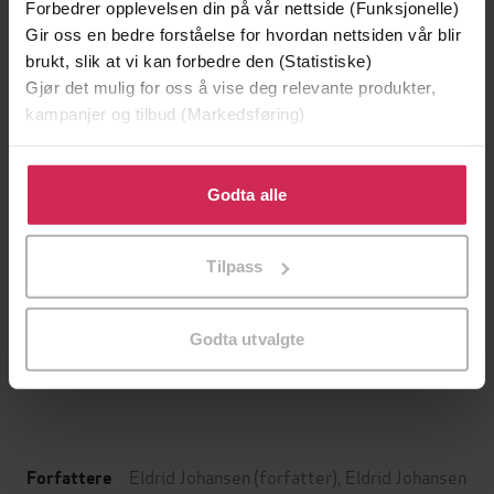
Forbedrer opplevelsen din på vår nettside (Funksjonelle)
Gir oss en bedre forståelse for hvordan nettsiden vår blir
brukt, slik at vi kan forbedre den (Statistiske)
Gjør det mulig for oss å vise deg relevante produkter,
kampanjer og tilbud (Markedsføring)
Klikk på «Godta alle» for å gi oss ditt samtykke til å
bruke cookies for alle disse formålene. Du kan også
Godta alle
tilpasse ditt samtykke til spesifikke formål ved å klikke
på «Tilpass». Du kan når som helst trekke tilbake eller
Tilpass
129,-
129,-
endre ditt samtykke.
Minnesota
Utskudd
Jo Nesbø
Jørn Lier Horst
Godta utvalgte
EBOK
EBOK
Eldrid Johansen
(forfatter),
Eldrid Johansen
Forfattere