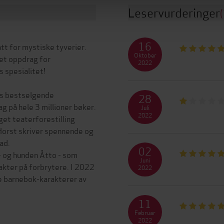
Leservurderinger
16
tt for mystiske tyverier.
Oktober
r et oppdrag for
2022
s spesialitet!
es bestselgende
28
 på hele 3 millioner bøker.
Juli
2022
get teaterforestilling
 Horst skriver spennende og
ad.
02
r - og hunden Åtto - som
Juni
akter på forbrytere. I 2022
2022
te barnebok-karakterer av
11
Februar
2022