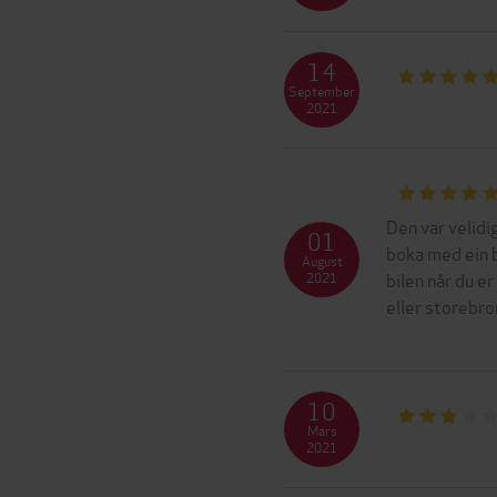
14
September
2021
Den var velidi
01
boka med ein b
August
bilen når du e
2021
eller storebro
10
Mars
2021