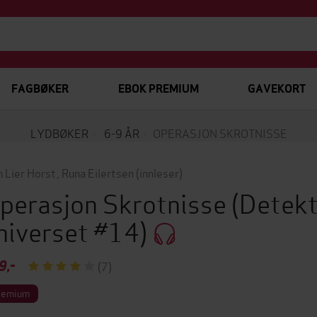
FAGBØKER
EBOK PREMIUM
GAVEKORT
LYDBØKER
6-9 ÅR
OPERASJON SKROTNISSE
n Lier Horst
,
Runa Eilertsen
(innleser)
perasjon Skrotnisse
(Detekt
niverset #14)
9,-
(7)
remium