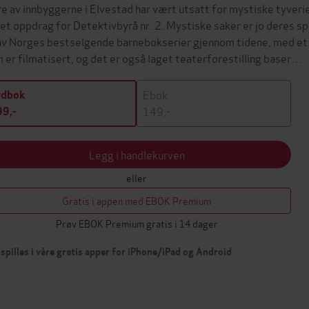
re av innbyggerne i Elvestad har vært utsatt for mystiske tyverier
r et oppdrag for Detektivbyrå nr. 2. Mystiske saker er jo deres s
av Norges bestselgende barnebokserier gjennom tidene, med et op
 er filmatisert, og det er også laget teaterforestilling baser…
Ebok
ydbok
149,-
9,-
Legg i handlekurven
eller
Gratis i appen med EBOK Premium
Prøv EBOK Premium gratis i 14 dager
spilles i våre gratis apper for iPhone/iPad og Android