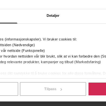
Detaljer
es (informasjonskapsler). Vi bruker cookies til:
ttsiden (Nødvendige)
 vår nettside (Funksjonelle)
0:46
14
de
Nummer i serie
r hvordan nettsiden vår blir brukt, slik at vi kan forbedre den (St
 deg relevante produkter, kampanjer og tilbud (Markedsføring)
Bokmål
er
Språk
ing
,
Krim og mysterier
,
mp3
Format
 oss ditt samtykke til å bruke cookies for alle disse formålene. D
bøker
,
6-9 år
l ved å klikke på «Tilpass». Du kan når som helst trekke tilbake
Vannmerke
DRM-beskyttelse
Detektivbyrå nr. 2-universet
Tilpass