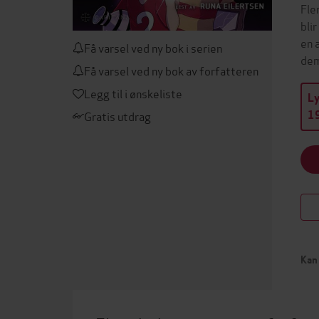
Fle
bli
en 
Få varsel ved ny bok i serien
dem
Få varsel ved ny bok av forfatteren
Legg til i ønskeliste
L
Gratis utdrag
19
Kan 