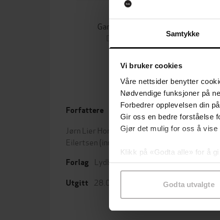
129,-
Gangster-bestemor
Samtykke
David Walliams
LYDBOK
Vi bruker cookies
Våre nettsider benytter cooki
Nødvendige funksjoner på ne
Forbedrer opplevelsen din på
Forfattere
Leng
Gir oss en bedre forståelse fo
Gjør det mulig for oss å vise
Jørn Lier Horst
(forfatter),
Runa
Sjang
Eilertsen
(innleser)
Spenn
Klikk på «Godta alle» for å gi
Lydbokforlaget
Barne
Forlag
samtykke til spesifikke formå
28.09.2018
Utgitt
Serie
Godta utvalgte