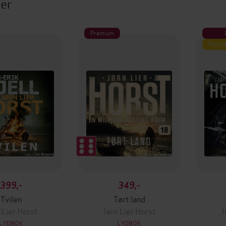
ter
Premium
Første
399,-
349,-
Tvilen
Tørt land
 Lier Horst
Jørn Lier Horst
J
LYDBOK
LYDBOK