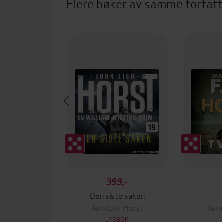
Flere bøker av samme forfat
399,-
Den siste saken
Jørn Lier Horst
Jørn
LYDBOK