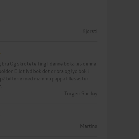
Kjersti
g bra Og skrotete ting I denne boka les denne
olden Ellet lyd bok det er bra og lyd bok i
r på bilferie med mamma pappa lillesøster
r.
Torgeir Sandøy
Martine