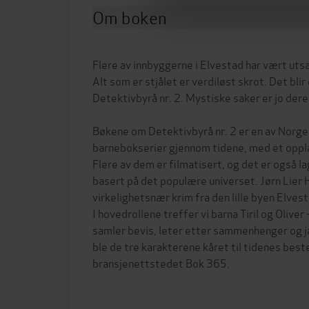
Om boken
Flere av innbyggerne i Elvestad har vært utsa
Alt som er stjålet er verdiløst skrot. Det bli
Detektivbyrå nr. 2. Mystiske saker er jo dere
Bøkene om Detektivbyrå nr. 2 er en av Norg
barnebokserier gjennom tidene, med et opplag
Flere av dem er filmatisert, og det er også la
basert på det populære universet. Jørn Lier
virkelighetsnær krim fra den lille byen Elvest
I hovedrollene treffer vi barna Tiril og Olive
samler bevis, leter etter sammenhenger og j
ble de tre karakterene kåret til tidenes bes