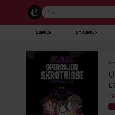
EBØKER
LYDBØKER
Jør
O
u
19
P