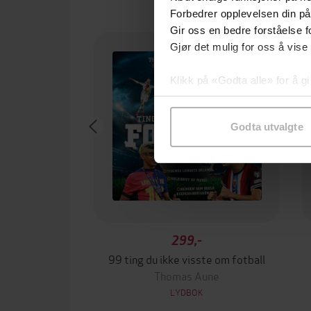
Forbedrer opplevelsen din på
Gir oss en bedre forståelse fo
Gjør det mulig for oss å vise
Klikk på «Godta alle» for å gi
samtykke til spesifikke formå
Godta utvalgte
299,-
99 ting du ikke visste om fotball
Thomas Aune
LYDBOK