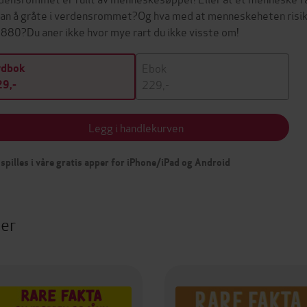
 an å gråte i verdensrommet?Og hva med at menneskeheten risiker
2880?Du aner ikke hvor mye rart du ikke visste om!
Ebok
ydbok
229,-
9,-
Legg i handlekurven
spilles i våre gratis apper for iPhone/iPad og Android
ter