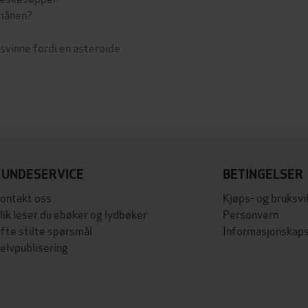
 månen?
svinne fordi en asteroide
KUNDESERVICE
BETINGELSER
ontakt oss
Kjøps- og bruksvi
lik leser du ebøker og lydbøker
Personvern
fte stilte spørsmål
Informasjonskaps
elvpublisering