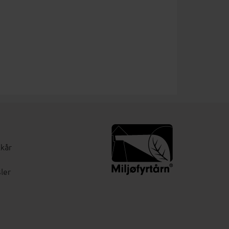
lkår
ler