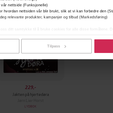
 vår nettside (Funksjonelle)
r hvordan nettsiden vår blir brukt, slik at vi kan forbedre den (St
 deg relevante produkter, kampanjer og tilbud (Markedsføring)
 oss ditt samtykke til å bruke cookies for alle disse formålene. D
l ved å klikke på «Tilpass». Du kan når som helst trekke tilbake
Tilpass
229,-
Jakten på hjertedøra
Jørn Lier Horst
LYDBOK