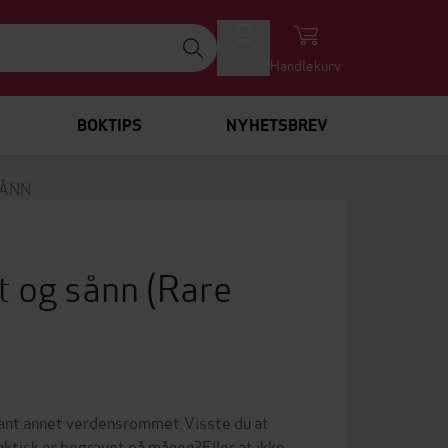
Logg inn
Handlekurv
BOKTIPS
NYHETSBREV
SÅNN
t og sånn
(Rare
lant annet verdensrommet.Visste du at
ktisk er begravet på månen?Eller at ikke