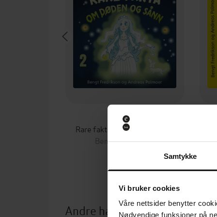
229,-
Rare fakta om døden og sånn
Ra
Bengt Fredrikson
LYDBOK
Samtykke
Vi bruker cookies
Våre nettsider benytter cooki
Andre har også kjøpt
Nødvendige funksjoner på ne