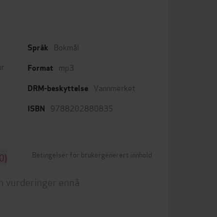
Bokmål
Språk
ur
mp3
Format
Vannmerket
DRM-beskyttelse
9788202880835
ISBN
Betingelser for brukergenerert innhold
0)
n vurderinger ennå