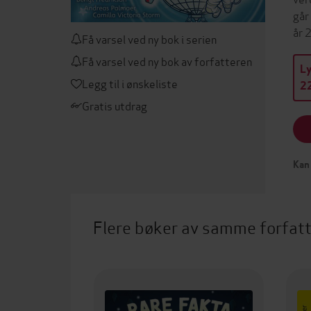
går
år 
Få varsel ved ny bok i serien
Få varsel ved ny bok av forfatteren
L
Legg til i ønskeliste
22
Gratis utdrag
Kan 
Flere bøker av samme forfat