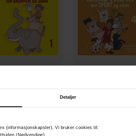
229,-
229,-
re fakta om kroppen og sånn
Rare fakta om sport og så
Bengt Fredrikson
Bengt Fredrikson
LYDBOK
LYDBOK
Detaljer
es (informasjonskapsler). Vi bruker cookies til:
ttsiden (Nødvendige)