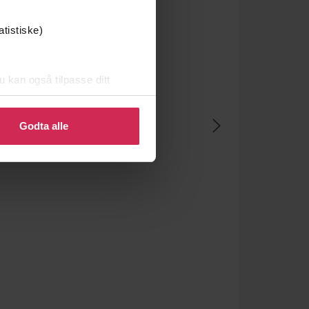
atistiske)
u kan også tilpasse ditt
 eller endre ditt samtykke.
Godta alle