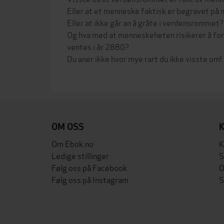
Eller at et menneske faktisk er begravet på
Eller at ikke går an å gråte i verdensrommet?
Og hva med at menneskeheten risikerer å for
ventes i år 2880?
Du aner ikke hvor mye rart du ikke visste om!
OM OSS
Om Ebok.no
K
Ledige stillinger
S
Følg oss på Facebook
O
Følg oss på Instagram
S