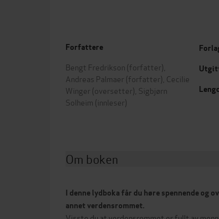
Forfattere
Forla
Bengt Fredrikson
(forfatter),
Utgit
Andreas Palmaer
(forfatter),
Cecilie
Leng
Winger
(oversetter),
Sigbjørn
Solheim
(innleser)
Om boken
I denne lydboka får du høre spennende og o
annet verdensrommet.
Visste du at verdensrommet er fullt av men