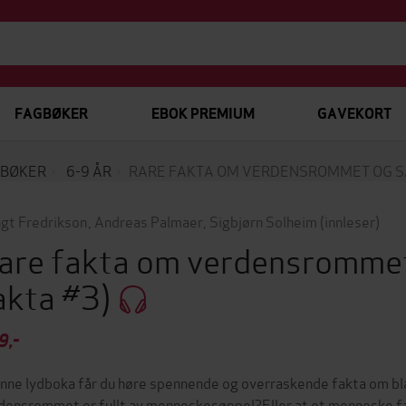
FAGBØKER
EBOK PREMIUM
GAVEKORT
BØKER
6-9 ÅR
RARE FAKTA OM VERDENSROMMET OG 
gt Fredrikson
,
Andreas Palmaer
,
Sigbjørn Solheim
(innleser)
are fakta om verdensromme
akta #3)
9,-
enne lydboka får du høre spennende og overraskende fakta om b
densrommet er fullt av menneskesøppel?Eller at et menneske fa