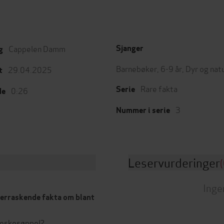
Cappelen Damm
Sjanger
g
Barnebøker
,
6-9 år
,
Dyr og nat
29.04.2025
t
Rare fakta
Serie
0:26
de
3
Nummer i serie
Leservurderinger
(
Inge
verraskende fakta om blant
neskesøppel?