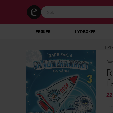
EBØKER
LYDBØKER
LYD
Ben
R
f
22
I d
ver