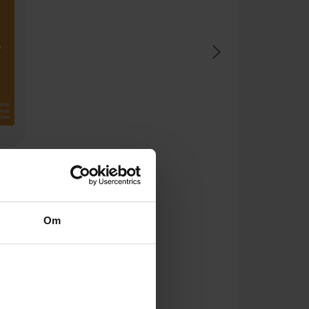
nn
Om