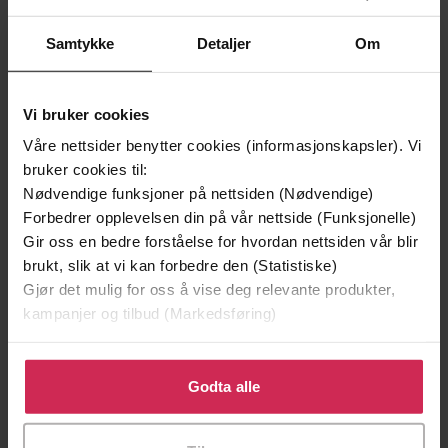
Samtykke
Detaljer
Om
Vi bruker cookies
Våre nettsider benytter cookies (informasjonskapsler). Vi
bruker cookies til:
199,-
349,-
Nødvendige funksjoner på nettsiden (Nødvendige)
Minnesota
Utskudd
Forbedrer opplevelsen din på vår nettside (Funksjonelle)
Jo Nesbø
Jørn Lier Horst
Gir oss en bedre forståelse for hvordan nettsiden vår blir
EBOK
EBOK
brukt, slik at vi kan forbedre den (Statistiske)
Gjør det mulig for oss å vise deg relevante produkter,
kampanjer og tilbud (Markedsføring)
Book 11
Klikk på «Godta alle» for å gi oss ditt samtykke til å
Undertittel
bruke cookies for alle disse formålene. Du kan også
Godta alle
Enid Blyton
(forfatter),
Esther Wane
Forfattere
tilpasse ditt samtykke til spesifikke formål ved å klikke
(innleser)
på «Tilpass». Du kan når som helst trekke tilbake eller