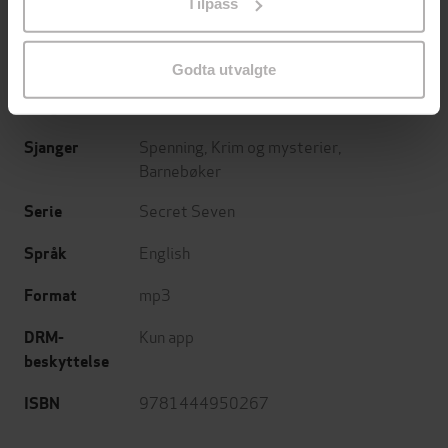
Tilpass
endre ditt samtykke.
Hodder Children's Books
Forlag
21.02.2019
Utgitt
Godta utvalgte
2:20
Lengde
Spenning
,
Krim og mysterier
,
Sjanger
Barnebøker
Secret Seven
Serie
English
Språk
mp3
Format
Kun app
DRM-
beskyttelse
9781444950267
ISBN