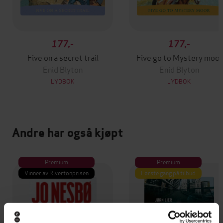
177,-
177,-
Five on a secret trail
Five go to Mystery moor
Enid Blyton
Enid Blyton
LYDBOK
LYDBOK
Andre har også kjøpt
Premium
Premium
Vinner av Rivertonprisen
Første gang på tilbud