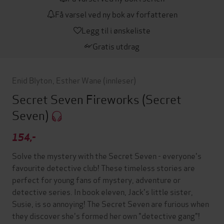
Få varsel ved ny bok av forfatteren
Legg til i ønskeliste
Gratis utdrag
Enid Blyton
,
Esther Wane
(innleser)
Secret Seven Fireworks
(Secret
Seven)
154,-
Solve the mystery with the Secret Seven - everyone's
favourite detective club! These timeless stories are
perfect for young fans of mystery, adventure or
detective series. In book eleven, Jack's little sister,
Susie, is so annoying! The Secret Seven are furious when
they discover she's formed her own "detective gang"!